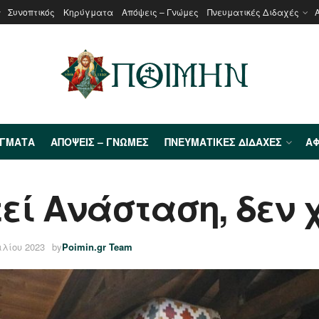
Συνοπτικός
Κηρύγματα
Απόψεις – Γνώμες
Πνευματικές Διδαχές
ΎΓΜΑΤΑ
ΑΠΌΨΕΙΣ – ΓΝΏΜΕΣ
ΠΝΕΥΜΑΤΙΚΈΣ ΔΙΔΑΧΈΣ
ΑΦ
εί Ανάσταση, δεν χ
ιλίου 2023
by
Poimin.gr Team