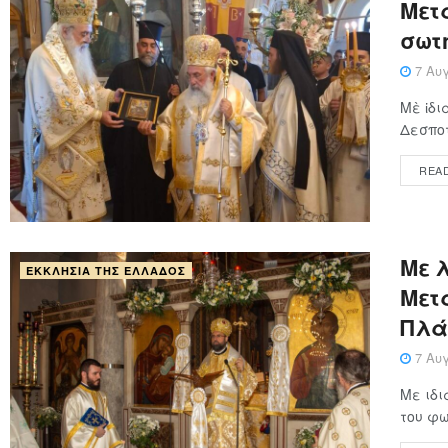
Μετα
σωτ
7 Αυγ
Μὲ ἰδι
Δεσποτ
REA
Με 
ΕΚΚΛΗΣΊΑ ΤΗΣ ΕΛΛΆΔΟΣ
Μετ
Πλά
7 Αυγ
Με ιδι
του φω