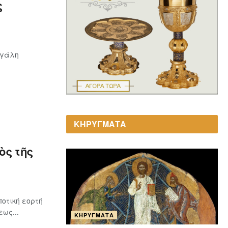
ς
εγάλη
ΚΗΡΥΓΜΑΤΑ
ὸς τῆς
οτική εορτή
ως...
ΚΗΡΎΓΜΑΤΑ