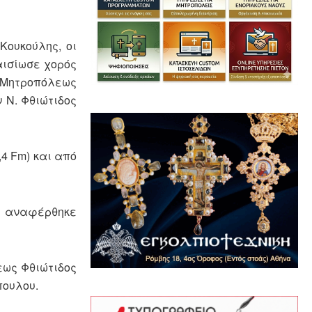
ουκούλης, οι
αισίωσε χορός
ς Μητροπόλεως
 Ν. Φθιώτιδος
4 Fm) και από
 αναφέρθηκε
εως Φθιώτιδος
πουλου.