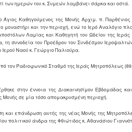
πί των ημερών του κ. Συμεών λαμβάνει σάρκα και οστά.
ος Καθηγούμενος της Μονής Αρχιμ. π. Παρθένιος Κ
ο μοναστήρι και την περιοχή, ενώ το Ιερό Αναλόγιο πλ
Αποστόλων Λαμίας και Καθηγητή του Ωδείου της Ιερά
, τη συνοδεία του Προέδρου του Συνδέσμου Ιεροψαλτών
 Ιερού Ναού κ. Γεώργιο Παλιούρα.
τον Ραδιοφωνικό Σταθμό της Ιεράς Μητροπόλεως (89,
ε στην έννοια της Διακαινησίμου Εβδομάδας και
ς Μονής σε μία τόσο απομακρυσμένη περιοχή.
αση και επάνδρωση αυτής της νέας Μονής της Μητροπόλ
υ πολιτικού άνδρα της Φθιώτιδος κ. Αθανάσιου Γιαννό