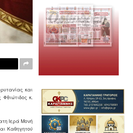
υρυτανίας και
 Φθιώτιδος κ.
τη Ιερά Μονή
και Καθηγητού