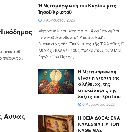
Ἡ Μεταμόρφωση τοῦ Κυρίου μας
Ἰησοῦ Χριστοῦ
6 Αυγούστου 2026
Νικόδημος
Μητροπολίτου Φαναρίου Ἀγαθαγγέλου,
Γενικοῦ Διευθυντοῦ Ἀποστολικῆς
Διακονίας τῆς Ἐκκλησίας τῆς Ἑλλάδος Ὁ
Κύ­ρι­ος ἐκλέγει τούς προ­κρί­τους τῶν Μα­
ε ὑπό τοῦ
θη­τῶν Του Πέ­τρο,...
ναφέρονται
Η Μεταμόρφωση
είναι η γιορτή της
αλήθειας, της
αποκάλυψης της
δόξας του Χριστού
6 Αυγούστου 2026
ς Άννας
Η ΘΕΙΑ ΔΟΞΑ: ΈΝΑ
ΚΑΛΕΣΜΑ ΓΙΑ ΤΟΝ
ΚΑΘΕ ΜΑΣ