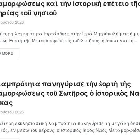
μορφώσεως καὶ τὴν ἱστορικὴ ἐπέτειο τῆ
ηρίας τοῦ νησιοῦ
ούστου 2026
αίτερη λαμπρότητα ἑορτάσθηκε στὴν Ἱερὰ Μητρόπολή μας ἡ μ
ικὴ Ἑορτὴ τῆς Μεταμορφώσεως τοῦ Σωτῆρος, ἡ ὁποία γιὰ τὴ...
D MORE
λαμπρότητα πανηγύρισε τὴν ἑορτὴ τῆς
αμορφώσεως τοῦ Σωτῆρος ὁ ἱστορικὸς Να
κας
ούστου 2026
αίτερη εκκλησιαστική λαμπρότητα πανηγύρισε τη μεγάλη δεσπ
τός, εν μέσω του θέρους, ο ιστορικός Ιερός Ναός Μεταμορφώσε