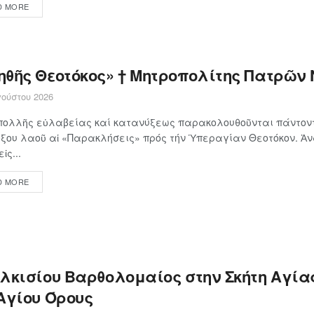
D MORE
ηθῆς Θεοτόκος» † Μητροπολίτης Πατρῶν 
ούστου 2026
πολλῆς εὐλαβείας καί κατανύξεως παρακολουθοῦνται πάντοντ
ξου λαοῦ αἱ «Παρακλήσεις» πρός τήν Ὑπεραγίαν Θεοτόκον. Ἀ
ἰς...
D MORE
ιλκισίου Βαρθολομαίος στην Σκήτη Αγία
 Αγίου Όρους