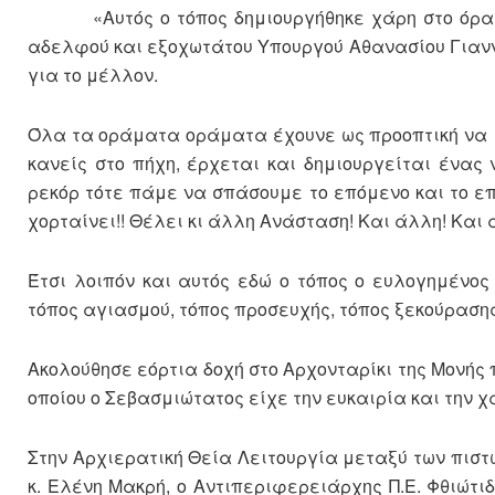
«Αυτός ο τόπος δημιουργήθηκε χάρη στο όραμα 
αδελφού και εξοχωτάτου Υπουργού Αθανασίου Γιαν
για το μέλλον.
Όλα τα οράματα οράματα έχουνε ως προοπτική να μ
κανείς στο πήχη, έρχεται και δημιουργείται ένας
ρεκόρ τότε πάμε να σπάσουμε το επόμενο και το επ
χορταίνει!! Θέλει κι άλλη Ανάσταση! Και άλλη! Και 
Έτσι λοιπόν και αυτός εδώ ο τόπος ο ευλογημένος
τόπος αγιασμού, τόπος προσευχής, τόπος ξεκούραση
Ακολούθησε εόρτια δοχή στο Αρχονταρίκι της Μονής 
οποίου ο Σεβασμιώτατος είχε την ευκαιρία και την χ
Στην Αρχιερατική Θεία Λειτουργία μεταξύ των πιστ
κ. Ελένη Μακρή, ο Αντιπεριφερειάρχης Π.Ε. Φθιώτι