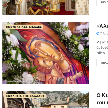
REA
«Ἀλ
ΠΝΕΥΜΑΤΙΚΈΣ ΔΙΔΑΧΈΣ
7 Αυγ
Μετά 
ὀρθοδό
αὗται ε
REA
Ο Κ
ΕΚΚΛΗΣΊΑ ΤΗΣ ΕΛΛΆΔΟΣ
του