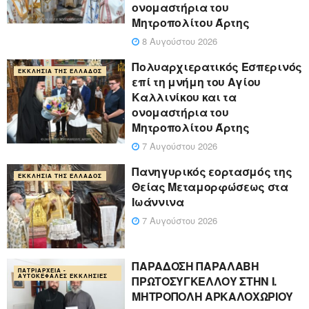
ονομαστήρια του
Μητροπολίτου Άρτης
8 Αυγούστου 2026
Πολυαρχιερατικός Εσπερινός
ΕΚΚΛΗΣΊΑ ΤΗΣ ΕΛΛΆΔΟΣ
επί τη μνήμη του Αγίου
Καλλινίκου και τα
ονομαστήρια του
Μητροπολίτου Άρτης
7 Αυγούστου 2026
Πανηγυρικός εορτασμός της
ΕΚΚΛΗΣΊΑ ΤΗΣ ΕΛΛΆΔΟΣ
Θείας Μεταμορφώσεως στα
Ιωάννινα
7 Αυγούστου 2026
ΠΑΡΑΔΟΣΗ ΠΑΡΑΛΑΒΗ
ΠΑΤΡΙΑΡΧΕΊΑ -
ΑΥΤΟΚΈΦΑΛΕΣ ΕΚΚΛΗΣΊΕΣ
ΠΡΩΤΟΣΥΓΚΕΛΛΟΥ ΣΤΗΝ Ι.
ΜΗΤΡΟΠΟΛΗ ΑΡΚΑΛΟΧΩΡΙΟΥ