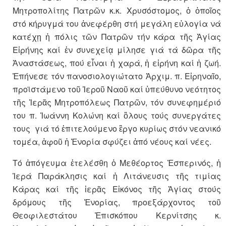
Μητροπολίτης Πατρῶν κ.κ. Χρυσόστομος, ὁ ὁποῖος
στό κήρυγμά του ἀνεφέρθη στή μεγάλη εὐλογία νά
κατέχῃ ἡ πόλις τῶν Πατρῶν τήν κάρα τῆς Ἁγίας
Εἰρήνης καί ἐν συνεχείᾳ μίλησε γιά τά δῶρα τῆς
Ἀναστάσεως, πού εἶναι ἡ χαρά, ἡ εἰρήνη καί ἡ ζωή.
Ἐπήνεσε τόν πανοσιολογιώτατο Ἀρχιμ. π. Εἰρηναῖο,
προϊστάμενο τοῦ Ἱεροῦ Ναοῦ καί ὑπεύθυνο νεότητος
τῆς Ἱερᾶς Μητροπόλεως Πατρῶν, τόν συνεφημέριό
του π. Ἰωάννη Κολώνη καί ὃλους τούς συνεργάτες
τους γιά τό ἐπιτελούμενο ἒργο κυρίως στόν νεανικό
τομέα, ἀφοῦ ἡ Ἐνορία σφύζει ἀπό νέους καί νέες.
Τό ἀπόγευμα ἐτελέσθη ὁ Μεθέορτος Ἑσπερινός, ἡ
Ἱερά Παράκλησις καί ἡ Λιτάνευσις τῆς τιμίας
Κάρας καί τῆς ἱερᾶς Εἰκόνος τῆς Ἁγίας στούς
δρόμους τῆς Ἐνορίας, προεξάρχοντος τοῦ
Θεοφιλεστάτου Ἐπισκόπου Κερνίτσης κ.