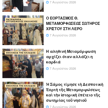
7 Αυγούστου 2026
Ο ΕΟΡΤΑΣΜΟΣ Θ.
ΠΑΤΡΙΑΡΧΕΊΑ -
ΑΥΤΟΚΈΦΑΛΕΣ ΕΚΚΛΗΣΊΕΣ
ΜΕΤΑΜΟΡΦΩΣΕΩΣ ΣΩΤΗΡΟΣ
ΧΡΙΣΤΟΥ ΣΤΗ ΛΕΡΟ
7 Αυγούστου 2026
Η αληθινή Μεταμόρφωση
ΕΚΚΛΗΣΊΑ ΤΗΣ ΕΛΛΆΔΟΣ
αρχίζει όταν αλλάζει η
καρδιά
7 Αυγούστου 2026
Ἡ Σάμος τίμησε τὴ Δεσποτικὴ
ΕΚΚΛΗΣΊΑ ΤΗΣ ΕΛΛΆΔΟΣ
Ἑορτὴ τῆς Μεταμορφώσεως
καὶ τὴν ἱστορικὴ ἐπέτειο τῆς
σωτηρίας τοῦ νησιοῦ
7 Αυγούστου 2026