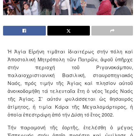
Ἡ Ἁγία Εἰρήνη τιμᾶται ἰδιαιτέρως στήν πόλη καί
Ἀποστολική Μητρόπολη τῶν Πατρῶν, ἀφοῦ ὑπῆρχε
στήν περιοχή τοῦ Ριγανοκάμπου,
παλαιοχριστιανική Βασιλική, σταυροπηγιακός
Ναός, πρός τιμήν τῆς Ἁγίας καί πλησίον αὐτοῦ
ἀνοικοδομήθη τά τελευταῖα ἒτη ὁ νέος Ἱερός Ναός
τῆς Ἁγίας. Σ’ αὐτόν φυλάσσεται ὡς θησαυρός
ἀτίμητος, ἡ τιμία Κάρα τῆς Μεγαλομάρτυρος, ἡ
ὁποία ἐπεστράφη ἀπό τήν Δύση τό ἒτος 2002.
Τήν παραμονή τῆς ἑορτῆς, ἐτελέσθη ὁ μέγας
Ἑσπερινός στόν ὁποῖο προέστη καί ὡμίλησε ὁ