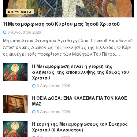
ΚΗΡΎΓΜΑΤΑ
Ἡ Μεταμόρφωση τοῦ Κυρίου μας Ἰησοῦ Χριστοῦ
6 Αυγούστου 2026
Μητροπολίτου Φαναρίου Ἀγαθαγγέλου, Γενικοῦ Διευθυντοῦ
Ἀποστολικῆς Διακονίας τῆς Ἐκκλησίας τῆς Ἑλλάδος Ὁ Κύ­ρι­
ος ἐκλέγει τούς προ­κρί­τους τῶν Μα­θη­τῶν Του Πέ­τρο,...
Η Μεταμόρφωση είναι η γιορτή της
αλήθειας, της αποκάλυψης της δόξας του
Χριστού
6 Αυγούστου 2026
Η ΘΕΙΑ ΔΟΞΑ: ΈΝΑ ΚΑΛΕΣΜΑ ΓΙΑ ΤΟΝ ΚΑΘΕ
ΜΑΣ
5 Αυγούστου 2026
Η εορτή της Μεταμορφώσεως του Σωτήρος
Χριστού (6 Αυγούστου)