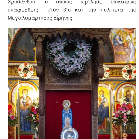
Χρυσάνθου, ὁ ὁποῖος ὡμίλησε ἐπικαίρως
ἀναφερθείς στόν βίο καί τήν πολιτεία τῆς
Μεγαλομάρτυρος Εἰρήνης.