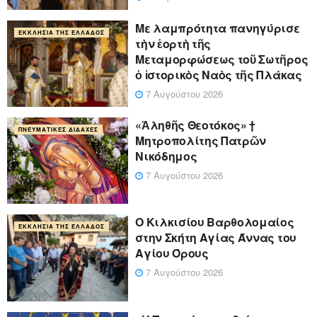
Με λαμπρότητα πανηγύρισε
ΕΚΚΛΗΣΊΑ ΤΗΣ ΕΛΛΆΔΟΣ
τὴν ἑορτὴ τῆς
Μεταμορφώσεως τοῦ Σωτῆρος
ὁ ἱστορικὸς Ναὸς τῆς Πλάκας
7 Αυγούστου 2026
«Ἀληθῆς Θεοτόκος» †
ΠΝΕΥΜΑΤΙΚΈΣ ΔΙΔΑΧΈΣ
Μητροπολίτης Πατρῶν
Νικόδημος
7 Αυγούστου 2026
Ο Κιλκισίου Βαρθολομαίος
ΕΚΚΛΗΣΊΑ ΤΗΣ ΕΛΛΆΔΟΣ
στην Σκήτη Αγίας Άννας του
Αγίου Όρους
7 Αυγούστου 2026