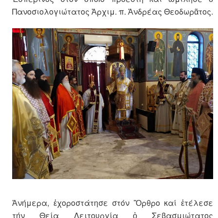
Πανοσιολογιώτατος Ἀρχιμ. π. Ἀνδρέας Θεοδωρᾶτος.
Ἀνήμερα, ἐχοροστάτησε στόν Ὂρθρο καί ἐτέλεσε
τήν Θεία Λειτουργία ὁ Σεβασμιώτατος