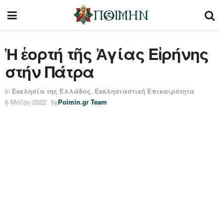
Ἡ ἑορτή τῆς Ἁγίας Εἰρήνης
στήν Πάτρα
in
Εκκλησία της Ελλάδος
,
Εκκλησιαστική Επικαιρότητα
6 Μαΐου 2022
by
Poimin.gr Team