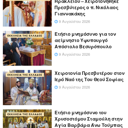
Ηρακλείου – Χειροτονήθηκε
Πρεσβύτερος ο π. Νικόλαος
Γιαννακάκης
9 Αυγούστου 2026
Ετήσιο μνημόσυνο για τον
ΕΚΚΛΗΣΊΑ ΤΗΣ ΕΛΛΆΔΟΣ
αείμνηστο Υφυπουργό
Απόστολο Βεσυρόπουλο
9 Αυγούστου 2026
Χειροτονία Πρεσβυτέρου στον
ΕΚΚΛΗΣΊΑ ΤΗΣ ΕΛΛΆΔΟΣ
Ιερό Ναό της Του Θεού Σοφίας
9 Αυγούστου 2026
Ετήσιο μνημόσυνο του
ΕΚΚΛΗΣΊΑ ΤΗΣ ΕΛΛΆΔΟΣ
Χρυσοστόμου Σταμούλη στην
Αγία Βαρβάρα Άνω Τούμπας