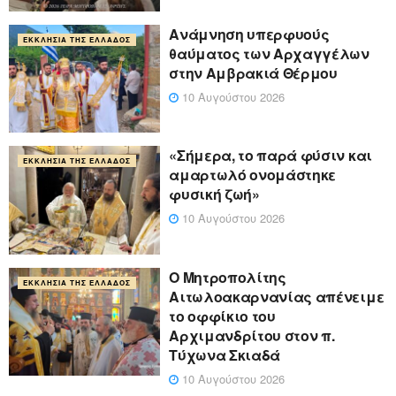
Ανάμνηση υπερφυούς
ΕΚΚΛΗΣΊΑ ΤΗΣ ΕΛΛΆΔΟΣ
θαύματος των Αρχαγγέλων
στην Αμβρακιά Θέρμου
10 Αυγούστου 2026
«Σήμερα, το παρά φύσιν και
ΕΚΚΛΗΣΊΑ ΤΗΣ ΕΛΛΆΔΟΣ
αμαρτωλό ονομάστηκε
φυσική ζωή»
10 Αυγούστου 2026
Ο Μητροπολίτης
ΕΚΚΛΗΣΊΑ ΤΗΣ ΕΛΛΆΔΟΣ
Αιτωλοακαρνανίας απένειμε
το οφφίκιο του
Αρχιμανδρίτου στον π.
Τύχωνα Σκιαδά
10 Αυγούστου 2026