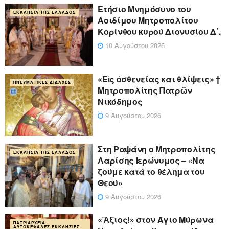
Ετήσιο Μνημόσυνο του
ΕΚΚΛΗΣΊΑ ΤΗΣ ΕΛΛΆΔΟΣ
Αοιδίμου Μητροπολίτου
Κορίνθου κυρού Διονυσίου Δ΄.
10 Αυγούστου 2026
«Eἰς ἀσθενείας και θλίψεις» †
ΠΝΕΥΜΑΤΙΚΈΣ ΔΙΔΑΧΈΣ
Μητροπολίτης Πατρῶν
Νικόδημος
9 Αυγούστου 2026
Στη Ραψάνη ο Μητροπολίτης
ΕΚΚΛΗΣΊΑ ΤΗΣ ΕΛΛΆΔΟΣ
Λαρίσης Ιερώνυμος – «Να
ζούμε κατά το θέλημα του
Θεού»
9 Αυγούστου 2026
«Ἄξιος!» στον Άγιο Μύρωνα
ΠΑΤΡΙΑΡΧΕΊΑ -
ΑΥΤΟΚΈΦΑΛΕΣ ΕΚΚΛΗΣΊΕΣ