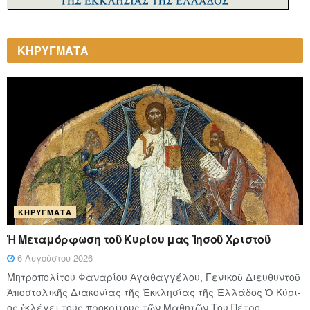
ΚΗΡΥΓΜΑΤΑ
ΚΗΡΎΓΜΑΤΑ
Ἡ Μεταμόρφωση τοῦ Κυρίου μας Ἰησοῦ Χριστοῦ
6 Αυγούστου 2026
Μητροπολίτου Φαναρίου Ἀγαθαγγέλου, Γενικοῦ Διευθυντοῦ
Ἀποστολικῆς Διακονίας τῆς Ἐκκλησίας τῆς Ἑλλάδος Ὁ Κύ­ρι­
ος ἐκλέγει τούς προ­κρί­τους τῶν Μα­θη­τῶν Του Πέ­τρο,...