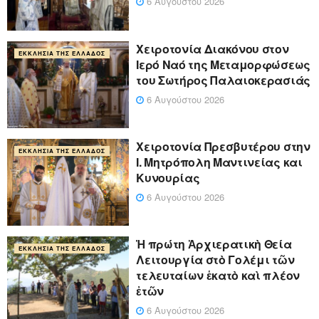
6 Αυγούστου 2026
Χειροτονία Διακόνου στον
ΕΚΚΛΗΣΊΑ ΤΗΣ ΕΛΛΆΔΟΣ
Ιερό Ναό της Μεταμορφώσεως
του Σωτήρος Παλαιοκερασιάς
6 Αυγούστου 2026
Xειροτονία Πρεσβυτέρου στην
ΕΚΚΛΗΣΊΑ ΤΗΣ ΕΛΛΆΔΟΣ
Ι. Μητρόπολη Μαντινείας και
Κυνουρίας
6 Αυγούστου 2026
Ἡ πρώτη Ἀρχιερατικὴ Θεία
ΕΚΚΛΗΣΊΑ ΤΗΣ ΕΛΛΆΔΟΣ
Λειτουργία στὸ Γολέμι τῶν
τελευταίων ἑκατὸ καὶ πλέον
ἐτῶν
6 Αυγούστου 2026