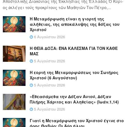
Ἀποστολικῆς Διακονίας τῆς Ἐκκλησίας τῆς Ἑλλάδος Ὁ Κύ­ρι­
ος ἐκλέγει τούς προ­κρί­τους τῶν Μα­θη­τῶν Του Πέ­τρο,...
Η Μεταμόρφωση είναι η γιορτή της
αλήθειας, της αποκάλυψης της δόξας του
Χριστού
6 Αυγούστου 2026
Η ΘΕΙΑ ΔΟΞΑ: ΈΝΑ ΚΑΛΕΣΜΑ ΓΙΑ ΤΟΝ ΚΑΘΕ
ΜΑΣ
5 Αυγούστου 2026
Η εορτή της Μεταμορφώσεως του Σωτήρος
Χριστού (6 Αυγούστου)
5 Αυγούστου 2026
«Εθεασάμεθα την Δόξαν Αυτού, Δόξαν
Πλήρης Χάριτος και Αληθείας» (Ιωάν.1,14)
5 Αυγούστου 2026
Γιατί η Μεταμόρφωση του Χριστού έγινε στο
όρος Θαβώρ; Οι δύο ήλιοι.