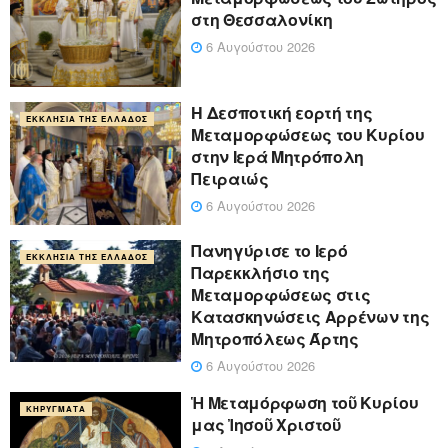
στη Θεσσαλονίκη
6 Αυγούστου 2026
Η Δεσποτική εορτή της
ΕΚΚΛΗΣΊΑ ΤΗΣ ΕΛΛΆΔΟΣ
Μεταμορφώσεως του Κυρίου
στην Ιερά Μητρόπολη
Πειραιώς
6 Αυγούστου 2026
Πανηγύρισε το Ιερό
ΕΚΚΛΗΣΊΑ ΤΗΣ ΕΛΛΆΔΟΣ
Παρεκκλήσιο της
Μεταμορφώσεως στις
Κατασκηνώσεις Αρρένων της
Μητροπόλεως Άρτης
6 Αυγούστου 2026
Ἡ Μεταμόρφωση τοῦ Κυρίου
ΚΗΡΎΓΜΑΤΑ
μας Ἰησοῦ Χριστοῦ