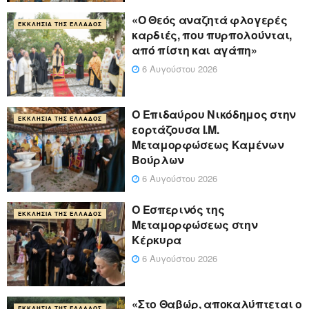
«Ο Θεός αναζητά φλογερές
ΕΚΚΛΗΣΊΑ ΤΗΣ ΕΛΛΆΔΟΣ
καρδιές, που πυρπολούνται,
από πίστη και αγάπη»
6 Αυγούστου 2026
Ο Επιδαύρου Νικόδημος στην
ΕΚΚΛΗΣΊΑ ΤΗΣ ΕΛΛΆΔΟΣ
εορτάζουσα Ι.Μ.
Μεταμορφώσεως Καμένων
Βούρλων
6 Αυγούστου 2026
Ο Εσπερινός της
ΕΚΚΛΗΣΊΑ ΤΗΣ ΕΛΛΆΔΟΣ
Μεταμορφώσεως στην
Κέρκυρα
6 Αυγούστου 2026
«Στο Θαβώρ, αποκαλύπτεται ο
ΕΚΚΛΗΣΊΑ ΤΗΣ ΕΛΛΆΔΟΣ