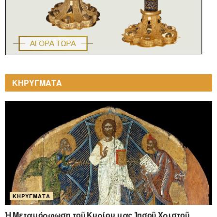
ΚΗΡΥΓΜΑΤΑ
ΚΗΡΎΓΜΑΤΑ
Ἡ Μεταμόρφωση τοῦ Κυρίου μας Ἰησοῦ Χριστοῦ