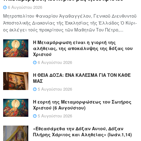
6 Αυγούστου 2026
Μητροπολίτου Φαναρίου Ἀγαθαγγέλου, Γενικοῦ Διευθυντοῦ
Ἀποστολικῆς Διακονίας τῆς Ἐκκλησίας τῆς Ἑλλάδος Ὁ Κύ­ρι­
ος ἐκλέγει τούς προ­κρί­τους τῶν Μα­θη­τῶν Του Πέ­τρο,...
Η Μεταμόρφωση είναι η γιορτή της
αλήθειας, της αποκάλυψης της δόξας του
Χριστού
6 Αυγούστου 2026
Η ΘΕΙΑ ΔΟΞΑ: ΈΝΑ ΚΑΛΕΣΜΑ ΓΙΑ ΤΟΝ ΚΑΘΕ
ΜΑΣ
5 Αυγούστου 2026
Η εορτή της Μεταμορφώσεως του Σωτήρος
Χριστού (6 Αυγούστου)
5 Αυγούστου 2026
«Εθεασάμεθα την Δόξαν Αυτού, Δόξαν
Πλήρης Χάριτος και Αληθείας» (Ιωάν.1,14)