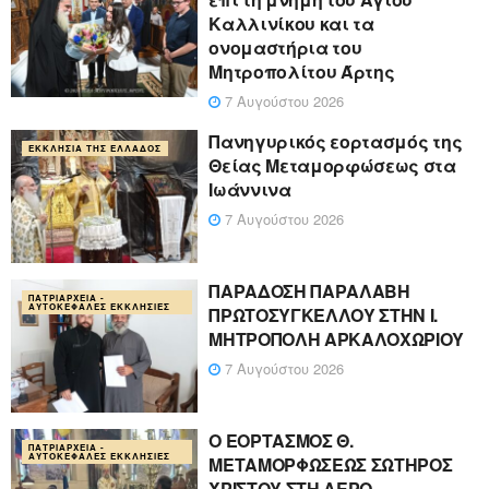
Καλλινίκου και τα
ονομαστήρια του
Μητροπολίτου Άρτης
7 Αυγούστου 2026
Πανηγυρικός εορτασμός της
ΕΚΚΛΗΣΊΑ ΤΗΣ ΕΛΛΆΔΟΣ
Θείας Μεταμορφώσεως στα
Ιωάννινα
7 Αυγούστου 2026
ΠΑΡΑΔΟΣΗ ΠΑΡΑΛΑΒΗ
ΠΑΤΡΙΑΡΧΕΊΑ -
ΑΥΤΟΚΈΦΑΛΕΣ ΕΚΚΛΗΣΊΕΣ
ΠΡΩΤΟΣΥΓΚΕΛΛΟΥ ΣΤΗΝ Ι.
ΜΗΤΡΟΠΟΛΗ ΑΡΚΑΛΟΧΩΡΙΟΥ
7 Αυγούστου 2026
Ο ΕΟΡΤΑΣΜΟΣ Θ.
ΠΑΤΡΙΑΡΧΕΊΑ -
ΑΥΤΟΚΈΦΑΛΕΣ ΕΚΚΛΗΣΊΕΣ
ΜΕΤΑΜΟΡΦΩΣΕΩΣ ΣΩΤΗΡΟΣ
ΧΡΙΣΤΟΥ ΣΤΗ ΛΕΡΟ