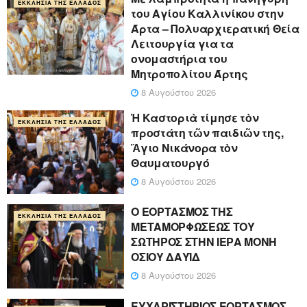
ΕΚΚΛΗΣΊΑ ΤΗΣ ΕΛΛΆΔΟΣ
του Αγίου Καλλινίκου στην
Άρτα – Πολυαρχιερατική Θεία
Λειτουργία για τα
ονομαστήρια του
Μητροπολίτου Άρτης
8 Αυγούστου 2026
Ἡ Καστοριὰ τίμησε τὸν
ΕΚΚΛΗΣΊΑ ΤΗΣ ΕΛΛΆΔΟΣ
προστάτη τῶν παιδιῶν της,
Ἅγιο Νικάνορα τὸν
Θαυματουργό
8 Αυγούστου 2026
Ο ΕΟΡΤΑΣΜΟΣ ΤΗΣ
ΕΚΚΛΗΣΊΑ ΤΗΣ ΕΛΛΆΔΟΣ
ΜΕΤΑΜΟΡΦΩΣΕΩΣ ΤΟΥ
ΣΩΤΗΡΟΣ ΣΤΗΝ ΙΕΡΑ ΜΟΝΗ
ΟΣΙΟΥ ΔΑΥΪΔ
8 Αυγούστου 2026
ΕΥΧΑΡΙΣΤΗΡΙΟΣ ΕΟΡΤΑΣΜΟΣ