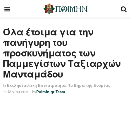
Όλα έτοιμα για την
πανήγυρη του
προσκυνήματος των
Παμμεγίστων Ταξιαρχών
Μανταμάδου
in
Εκκλησιαστική Επικαιρότητα
,
Το Βήμα της Ενορίας
11 Μαΐου 2019
by
Poimin.gr Team