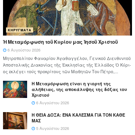
ΚΗΡΎΓΜΑΤΑ
Ἡ Μεταμόρφωση τοῦ Κυρίου μας Ἰησοῦ Χριστοῦ
6 Αυγούστου 2026
Μητροπολίτου Φαναρίου Ἀγαθαγγέλου, Γενικοῦ Διευθυντοῦ
Ἀποστολικῆς Διακονίας τῆς Ἐκκλησίας τῆς Ἑλλάδος Ὁ Κύ­ρι­
ος ἐκλέγει τούς προ­κρί­τους τῶν Μα­θη­τῶν Του Πέ­τρο,...
Η Μεταμόρφωση είναι η γιορτή της
αλήθειας, της αποκάλυψης της δόξας του
Χριστού
6 Αυγούστου 2026
Η ΘΕΙΑ ΔΟΞΑ: ΈΝΑ ΚΑΛΕΣΜΑ ΓΙΑ ΤΟΝ ΚΑΘΕ
ΜΑΣ
5 Αυγούστου 2026