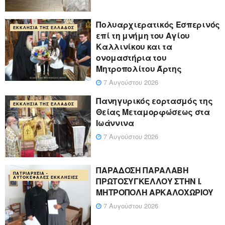
Πολυαρχιερατικός Εσπερινός
ΕΚΚΛΗΣΊΑ ΤΗΣ ΕΛΛΆΔΟΣ
επί τη μνήμη του Αγίου
Καλλινίκου και τα
ονομαστήρια του
Μητροπολίτου Άρτης
7 Αυγούστου 2026
Πανηγυρικός εορτασμός της
ΕΚΚΛΗΣΊΑ ΤΗΣ ΕΛΛΆΔΟΣ
Θείας Μεταμορφώσεως στα
Ιωάννινα
7 Αυγούστου 2026
ΠΑΡΑΔΟΣΗ ΠΑΡΑΛΑΒΗ
ΠΑΤΡΙΑΡΧΕΊΑ -
ΑΥΤΟΚΈΦΑΛΕΣ ΕΚΚΛΗΣΊΕΣ
ΠΡΩΤΟΣΥΓΚΕΛΛΟΥ ΣΤΗΝ Ι.
ΜΗΤΡΟΠΟΛΗ ΑΡΚΑΛΟΧΩΡΙΟΥ
7 Αυγούστου 2026