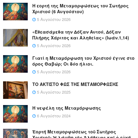
Η εορτή της Μεταμορφώσεως του Σωτήρος
Χριστού (6 Αυγούστου)
5 Αυγούστου 2026
«Εθεασάμεθα την Δόξαν Αυτού, Δόξαν
Πλήρης Χάριτος και Αληθείας» (Ιωάν.1,14)
5 Αυγούστου 2026
Γιατί η Μεταμόρφωση του Χριστού έγινε στο
όρος Θαβώρ; Οι δύο ήλιοι.
5 Αυγούστου 2026
ΤΟ ΑΚΤΙΣΤΟ ΦΩΣ ΤΗΣ ΜΕΤΑΜΟΡΦΩΣΗΣ
5 Αυγούστου 2025
Η νεφέλη της Μεταμόρφωσης
6 Αυγούστου 2024
Ἑορτή Μεταμορφώσεως τοῦ Σωτῆρος
Χριστοῦ: Ἡ λάμψη τῆς Ἀλήθειας καί ἡ εὐχή