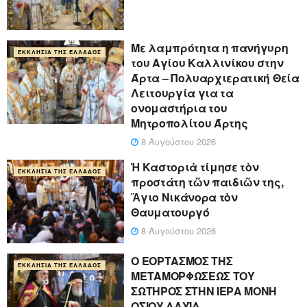
Με λαμπρότητα η πανήγυρη
ΕΚΚΛΗΣΊΑ ΤΗΣ ΕΛΛΆΔΟΣ
του Αγίου Καλλινίκου στην
Άρτα – Πολυαρχιερατική Θεία
Λειτουργία για τα
ονομαστήρια του
Μητροπολίτου Άρτης
8 Αυγούστου 2026
Ἡ Καστοριὰ τίμησε τὸν
ΕΚΚΛΗΣΊΑ ΤΗΣ ΕΛΛΆΔΟΣ
προστάτη τῶν παιδιῶν της,
Ἅγιο Νικάνορα τὸν
Θαυματουργό
8 Αυγούστου 2026
Ο ΕΟΡΤΑΣΜΟΣ ΤΗΣ
ΕΚΚΛΗΣΊΑ ΤΗΣ ΕΛΛΆΔΟΣ
ΜΕΤΑΜΟΡΦΩΣΕΩΣ ΤΟΥ
ΣΩΤΗΡΟΣ ΣΤΗΝ ΙΕΡΑ ΜΟΝΗ
ΟΣΙΟΥ ΔΑΥΪΔ