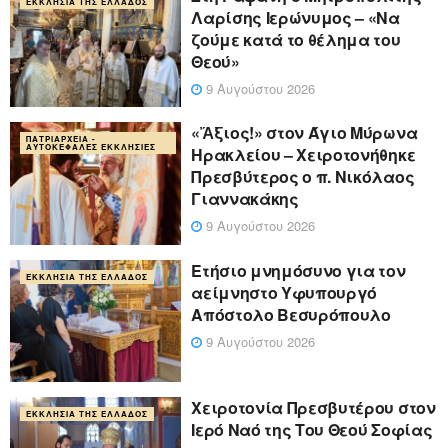
ΕΚΚΛΗΣΊΑ ΤΗΣ ΕΛΛΆΔΟΣ
Λαρίσης Ιερώνυμος – «Να
ζούμε κατά το θέλημα του
Θεού»
9 Αυγούστου 2026
«Ἄξιος!» στον Άγιο Μύρωνα
ΠΑΤΡΙΑΡΧΕΊΑ -
ΑΥΤΟΚΈΦΑΛΕΣ ΕΚΚΛΗΣΊΕΣ
Ηρακλείου – Χειροτονήθηκε
Πρεσβύτερος ο π. Νικόλαος
Γιαννακάκης
9 Αυγούστου 2026
Ετήσιο μνημόσυνο για τον
ΕΚΚΛΗΣΊΑ ΤΗΣ ΕΛΛΆΔΟΣ
αείμνηστο Υφυπουργό
Απόστολο Βεσυρόπουλο
9 Αυγούστου 2026
Χειροτονία Πρεσβυτέρου στον
ΕΚΚΛΗΣΊΑ ΤΗΣ ΕΛΛΆΔΟΣ
Ιερό Ναό της Του Θεού Σοφίας