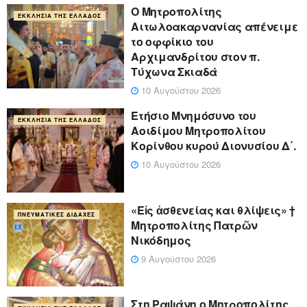
Ο Μητροπολίτης
ΕΚΚΛΗΣΊΑ ΤΗΣ ΕΛΛΆΔΟΣ
Αιτωλοακαρνανίας απένειμε
το οφφίκιο του
Αρχιμανδρίτου στον π.
Τύχωνα Σκιαδά
10 Αυγούστου 2026
Ετήσιο Μνημόσυνο του
ΕΚΚΛΗΣΊΑ ΤΗΣ ΕΛΛΆΔΟΣ
Αοιδίμου Μητροπολίτου
Κορίνθου κυρού Διονυσίου Δ΄.
10 Αυγούστου 2026
«Eἰς ἀσθενείας και θλίψεις» †
ΠΝΕΥΜΑΤΙΚΈΣ ΔΙΔΑΧΈΣ
Μητροπολίτης Πατρῶν
Νικόδημος
9 Αυγούστου 2026
Στη Ραψάνη ο Μητροπολίτης