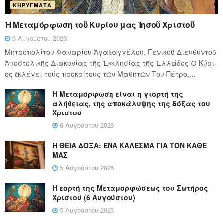
ΚΗΡΎΓΜΑΤΑ
Ἡ Μεταμόρφωση τοῦ Κυρίου μας Ἰησοῦ Χριστοῦ
6 Αυγούστου 2026
Μητροπολίτου Φαναρίου Ἀγαθαγγέλου, Γενικοῦ Διευθυντοῦ
Ἀποστολικῆς Διακονίας τῆς Ἐκκλησίας τῆς Ἑλλάδος Ὁ Κύ­ρι­
ος ἐκλέγει τούς προ­κρί­τους τῶν Μα­θη­τῶν Του Πέ­τρο,...
Η Μεταμόρφωση είναι η γιορτή της
αλήθειας, της αποκάλυψης της δόξας του
Χριστού
6 Αυγούστου 2026
Η ΘΕΙΑ ΔΟΞΑ: ΈΝΑ ΚΑΛΕΣΜΑ ΓΙΑ ΤΟΝ ΚΑΘΕ
ΜΑΣ
5 Αυγούστου 2026
Η εορτή της Μεταμορφώσεως του Σωτήρος
Χριστού (6 Αυγούστου)
5 Αυγούστου 2026