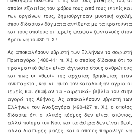
Πυθαγόρα (580-490 π. Χ.) και τους μαθητές του, οι
οποίοι εξαιτίας του φόβου τους από τους ιερείς και
των οργάνων τους, δημιούργησαν μυστική σχολή,
όπου δίδασκαν δόγματα αντίθετα με τα κρατούντα
και τους οποίους οι ιερείς έκαψαν ζωντανούς στον
Κρότωνα το 430 π. Χ.!
Ας αποκαλέσουν υβριστή των Ελλήνων το σοφιστή
Πρωταγόρα ( 480-411 π. Χ.), ο οποίος δίδασκε ότι το
πραγματικό θείον είναι άγνωστο στους ανθρώπους
και πως οι «θεοί» της αρχαίας θρησκείας ήταν
ανύπαρκτοι, και γι’ αυτό τον καταδίωξαν άγρια οι
ιερείς και έκαψαν τα «αιρετικά» βιβλία του στην
αγορά της Αθήνας. Ας αποκαλέσουν υβριστή των
Ελλήνων τον Αναξαγόρα (490-427 π. Χ.), ο οποίος
δίδασκε ότι ο υλικός κόσμος δεν είναι αιώνιος,
αλλά ποίημα του Νου, και τα άστρα δεν είναι θεοί,
αλλά διάπυρες μάζες, και ο οποίος παραλίγο να