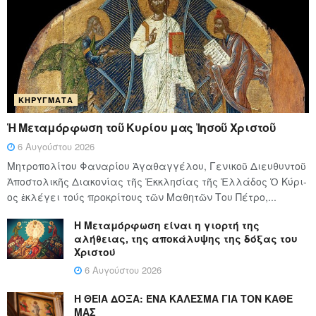
ΚΗΡΎΓΜΑΤΑ
Ἡ Μεταμόρφωση τοῦ Κυρίου μας Ἰησοῦ Χριστοῦ
6 Αυγούστου 2026
Μητροπολίτου Φαναρίου Ἀγαθαγγέλου, Γενικοῦ Διευθυντοῦ
Ἀποστολικῆς Διακονίας τῆς Ἐκκλησίας τῆς Ἑλλάδος Ὁ Κύ­ρι­
ος ἐκλέγει τούς προ­κρί­τους τῶν Μα­θη­τῶν Του Πέ­τρο,...
Η Μεταμόρφωση είναι η γιορτή της
αλήθειας, της αποκάλυψης της δόξας του
Χριστού
6 Αυγούστου 2026
Η ΘΕΙΑ ΔΟΞΑ: ΈΝΑ ΚΑΛΕΣΜΑ ΓΙΑ ΤΟΝ ΚΑΘΕ
ΜΑΣ