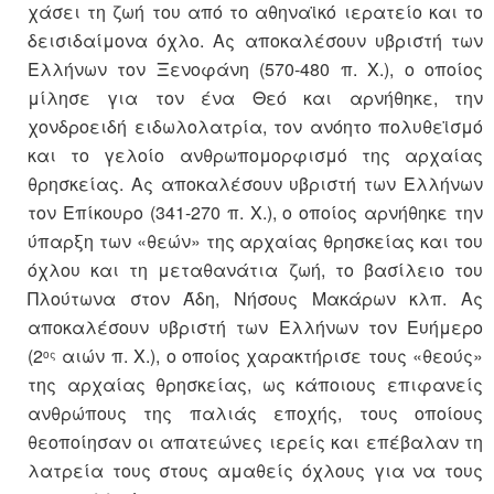
χάσει τη ζωή του από το αθηναϊκό ιερατείο και το
δεισιδαίμονα όχλο. Ας αποκαλέσουν υβριστή των
Ελλήνων τον Ξενοφάνη (570-480 π. Χ.), ο οποίος
μίλησε για τον ένα Θεό και αρνήθηκε, την
χονδροειδή ειδωλολατρία, τον ανόητο πολυθεϊσμό
και το γελοίο ανθρωπομορφισμό της αρχαίας
θρησκείας. Ας αποκαλέσουν υβριστή των Ελλήνων
τον Επίκουρο (341-270 π. Χ.), ο οποίος αρνήθηκε την
ύπαρξη των «θεών» της αρχαίας θρησκείας και του
όχλου και τη μεταθανάτια ζωή, το βασίλειο του
Πλούτωνα στον Άδη, Νήσους Μακάρων κλπ. Ας
αποκαλέσουν υβριστή των Ελλήνων τον Ευήμερο
(2
αιών π. Χ.), ο οποίος χαρακτήρισε τους «θεούς»
ος
της αρχαίας θρησκείας, ως κάποιους επιφανείς
ανθρώπους της παλιάς εποχής, τους οποίους
θεοποίησαν οι απατεώνες ιερείς και επέβαλαν τη
λατρεία τους στους αμαθείς όχλους για να τους