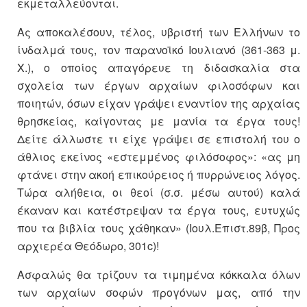
εκμεταλλεύονται.
Ας αποκαλέσουν, τέλος, υβριστή των Ελλήνων το
ίνδαλμά τους, τον παρανοϊκό Ιουλιανό (361-363 μ.
Χ.), ο οποίος απαγόρευε τη διδασκαλία στα
σχολεία των έργων αρχαίων φιλοσόφων και
ποιητών, όσων είχαν γράψει εναντίον της αρχαίας
θρησκείας, καίγοντας με μανία τα έργα τους!
Δείτε άλλωστε τι είχε γράψει σε επιστολή του ο
άθλιος εκείνος «εστεμμένος φιλόσοφος»: «ας μη
φτάνει στην ακοή επικούρειος ή πυρρώνειος λόγος.
Τώρα αλήθεια, οι θεοί (σ.σ. μέσω αυτού) καλά
έκαναν και κατέστρεψαν τα έργα τους, ευτυχώς
που τα βιβλία τους χάθηκαν» (Ιουλ.Επιστ.89β, Προς
αρχιερέα Θεόδωρο, 301c)!
Ασφαλώς θα τρίζουν τα τιμημένα κόκκαλα όλων
των αρχαίων σοφών προγόνων μας, από την