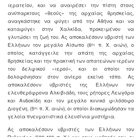
ιερατείου, και να αναιρέσει την πίστη στους
ανύπαρκτους «θεούς» της αρχαίας θρησκείας,
αναγκάστηκε να φύγει από την Αθήνα και να
καταφύγει στην Χαλκίδα, προκειμένου να
γλυτώσει τη ζωή του. Ας αποκαλέσουν υβριστή των
Ελλήνων τον μεγάλο Αίσωπο (6
π. Χ. αιών), ο
ος
οποίος κατάγγειλε την απάτη της αρχαίας
θρησκείας και την πρακτική των απατεώνων ιερέων
του δελφικού «ιερού», και οι οποίοι τον
δολοφόνησαν στον ανίερο εκείνο τόπο. Ας
αποκαλέσουν υβριστές της Ελλήνων τον
ελευθερόφρονα Αλκιβιάδη, τους ρήτορες Λεωγόρα
και Ανδοκίδη και τον μεγάλο κυνικό φιλόσοφο
Διογένη, (5
π. Χ. αιών), οι οποίοι διακωμώδησαν τα
ος
γελοία πνευματιστικά ελευσίνια μυστήρια.
Ας αποκαλέσουν υβριστές των Ελλήνων τον