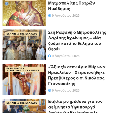
Μητροπολίτης Πατρῶν
Νικόδημος
9 Αυγούστου 2026
Στη Ραψάνη ο Μητροπολίτης
ΕΚΚΛΗΣΊΑ ΤΗΣ ΕΛΛΆΔΟΣ
Λαρίσης Ιερώνυμος – «Να
ζούμε κατά το θέλημα του
Θεού»
9 Αυγούστου 2026
«Ἄξιος!» στον Άγιο Μύρωνα
ΠΑΤΡΙΑΡΧΕΊΑ -
ΑΥΤΟΚΈΦΑΛΕΣ ΕΚΚΛΗΣΊΕΣ
Ηρακλείου – Χειροτονήθηκε
Πρεσβύτερος ο π. Νικόλαος
Γιαννακάκης
9 Αυγούστου 2026
Ετήσιο μνημόσυνο για τον
ΕΚΚΛΗΣΊΑ ΤΗΣ ΕΛΛΆΔΟΣ
αείμνηστο Υφυπουργό
Απόστολο Βεσυρόπουλο