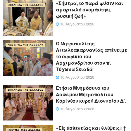
«Σήμερα, το παρά φύσιν και
ΕΚΚΛΗΣΊΑ ΤΗΣ ΕΛΛΆΔΟΣ
αμαρτωλό ονομάστηκε
φυσική ζωή»
10 Αυγούστου 2026
Ο Μητροπολίτης
ΕΚΚΛΗΣΊΑ ΤΗΣ ΕΛΛΆΔΟΣ
Αιτωλοακαρνανίας απένειμε
το οφφίκιο του
Αρχιμανδρίτου στον π.
Τύχωνα Σκιαδά
10 Αυγούστου 2026
Ετήσιο Μνημόσυνο του
ΕΚΚΛΗΣΊΑ ΤΗΣ ΕΛΛΆΔΟΣ
Αοιδίμου Μητροπολίτου
Κορίνθου κυρού Διονυσίου Δ΄.
10 Αυγούστου 2026
«Eἰς ἀσθενείας και θλίψεις» †
ΠΝΕΥΜΑΤΙΚΈΣ ΔΙΔΑΧΈΣ