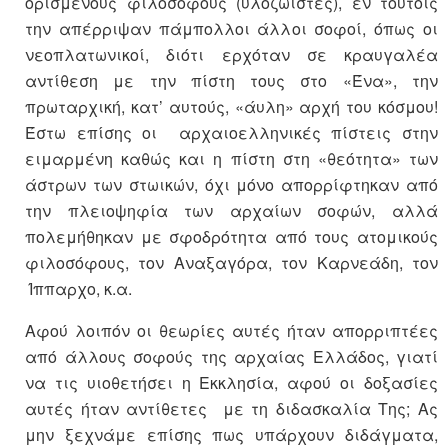
ορισμένους φιλοσόφους (υλοζωιστές), εν τούτοις
την απέρριψαν πάμπολλοι άλλοι σοφοί, όπως οι
νεοπλατωνικοί, διότι ερχόταν σε κραυγαλέα
αντίθεση με την πίστη τους στο «Ένα», την
πρωταρχική, κατ’ αυτούς, «άυλη» αρχή του κόσμου!
Έστω επίσης οι αρχαιοελληνικές πίστεις στην
ειμαρμένη καθώς και η πίστη στη «θεότητα» των
άστρων των στωικών, όχι μόνο απορρίφτηκαν από
την πλειοψηφία των αρχαίων σοφών, αλλά
πολεμήθηκαν με σφοδρότητα από τους ατομικούς
φιλοσόφους, τον Αναξαγόρα, τον Καρνεάδη, τον
Ίππαρχο, κ.α.
Αφού λοιπόν οι θεωρίες αυτές ήταν απορριπτέες
από άλλους σοφούς της αρχαίας Ελλάδος, γιατί
να τις υιοθετήσει η Εκκλησία, αφού οι δοξασίες
αυτές ήταν αντίθετες με τη διδασκαλία Της; Ας
μην ξεχνάμε επίσης πως υπάρχουν διδάγματα,