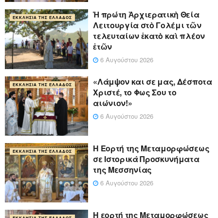
Ἡ πρώτη Ἀρχιερατικὴ Θεία
ΕΚΚΛΗΣΊΑ ΤΗΣ ΕΛΛΆΔΟΣ
Λειτουργία στὸ Γολέμι τῶν
τελευταίων ἑκατὸ καὶ πλέον
ἐτῶν
6 Αυγούστου 2026
«Λάμψον και σε μας, Δέσποτα
ΕΚΚΛΗΣΊΑ ΤΗΣ ΕΛΛΆΔΟΣ
Χριστέ, το Φως Σου το
αιώνιον!»
6 Αυγούστου 2026
Η Εορτή της Μεταμορφώσεως
ΕΚΚΛΗΣΊΑ ΤΗΣ ΕΛΛΆΔΟΣ
σε Ιστορικά Προσκυνήματα
της Μεσσηνίας
6 Αυγούστου 2026
Η εορτή της Μεταμορφώσεως
ΕΚΚΛΗΣΊΑ ΤΗΣ ΕΛΛΆΔΟΣ