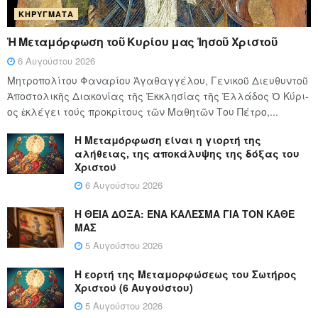
ΚΗΡΎΓΜΑΤΑ
Ἡ Μεταμόρφωση τοῦ Κυρίου μας Ἰησοῦ Χριστοῦ
6 Αυγούστου 2026
Μητροπολίτου Φαναρίου Ἀγαθαγγέλου, Γενικοῦ Διευθυντοῦ
Ἀποστολικῆς Διακονίας τῆς Ἐκκλησίας τῆς Ἑλλάδος Ὁ Κύ­ρι­
ος ἐκλέγει τούς προ­κρί­τους τῶν Μα­θη­τῶν Του Πέ­τρο,...
Η Μεταμόρφωση είναι η γιορτή της
αλήθειας, της αποκάλυψης της δόξας του
Χριστού
6 Αυγούστου 2026
Η ΘΕΙΑ ΔΟΞΑ: ΈΝΑ ΚΑΛΕΣΜΑ ΓΙΑ ΤΟΝ ΚΑΘΕ
ΜΑΣ
5 Αυγούστου 2026
Η εορτή της Μεταμορφώσεως του Σωτήρος
Χριστού (6 Αυγούστου)
5 Αυγούστου 2026