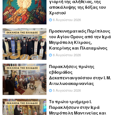
γιορτή της αλήθειας, της
αποκάλυψης της δόξας του
Χριστού
6 Αυγούστου 2026
Προσκυνηματικός Περίπλους
ΕΚΚΛΗΣΊΑ ΤΗΣ ΕΛΛΆΔΟΣ
του Αγίου Όρους από την Ιερά
Μητρόπολη Κίτρους,
Κατερίνης και Πλαταμώνος
6 Αυγούστου 2026
Παρακλήσεις πρώτης
ΕΚΚΛΗΣΊΑ ΤΗΣ ΕΛΛΆΔΟΣ
εβδομάδος
Δεκαπενταυγούστου στην Ι. Μ.
Αιτωλωοακαρνανίας
5 Αυγούστου 2026
Το πρώτο τριήμερο Ι.
ΕΚΚΛΗΣΊΑ ΤΗΣ ΕΛΛΆΔΟΣ
Παρακλήσεων στην Ιερά
Μητρόπολη Μαντινείας και