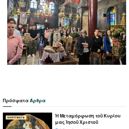
Πρόσφατα
Άρθρα
Ἡ Μεταμόρφωση τοῦ Κυρίου
ΚΗΡΎΓΜΑΤΑ
μας Ἰησοῦ Χριστοῦ