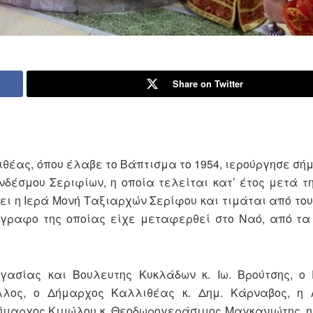
Share on Twitter
θέας, όπου έλαβε το Βάπτισμα το 1954, ιερούργησε σήμ
υνδέσμου Σεριφίων, η οποία τελείται κατ’ έτος μετά τ
ι η Ιερά Μονή Ταξιαρχών Σερίφου και τιμάται από του
ίγραφο της οποίας είχε μεταφερθεί στο Ναό, από τα
ασίας και Βουλευτης Κυκλάδων κ. Ιω. Βρούτσης, ο 
λλος, ο Δήμαρχος Καλλιθέας κ. Δημ. Κάρναβος, η 
Δήμαρχος Κιμώλου κ. Θεοδωρογεράσιμος Μαγκανιώτης, η