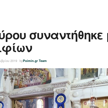
ύρου συναντήθηκε 
ιφίων
μβρίου 2019
by
Poimin.gr Team