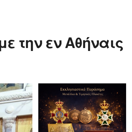
με την εν Αθήναις