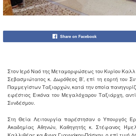
Share on Facebook
Στον Ιερό Ναό της Μεταμορφώσεως του Κυρίου Καλλι
Σεβασμιώτατος κ. Δωρόθεος Β’, επί τη εορτή του Σ
Παμμεγίστων Ταξιαρχών, κατά την οποία πανηγυρίζε
εφέστιος Εικόνα του Μεγαλόχαρου Ταξιάρχη, αντ
Συνδέσμου.
Στη Θεία Λειτουργία παρέστησαν ο Υπουργός Εργ
Ακαδημίας Αθηνών, Καθηγητής κ. Στέφανος Ήμε
Καλλιθέας κα Άννα Γιαννάκου-Πάσχου, ο επί τιμή 