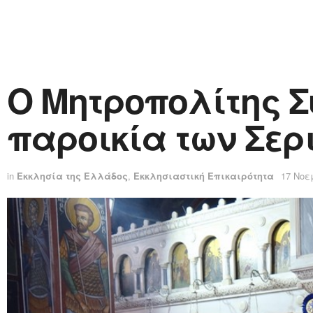
Ο Μητροπολίτης Σ
παροικία των Σερ
in
Εκκλησία της Ελλάδος
,
Εκκλησιαστική Επικαιρότητα
17 Νοε