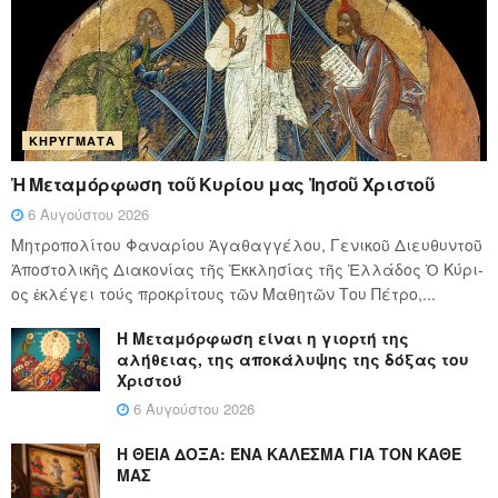
ΚΗΡΎΓΜΑΤΑ
Ἡ Μεταμόρφωση τοῦ Κυρίου μας Ἰησοῦ Χριστοῦ
6 Αυγούστου 2026
Μητροπολίτου Φαναρίου Ἀγαθαγγέλου, Γενικοῦ Διευθυντοῦ
Ἀποστολικῆς Διακονίας τῆς Ἐκκλησίας τῆς Ἑλλάδος Ὁ Κύ­ρι­
ος ἐκλέγει τούς προ­κρί­τους τῶν Μα­θη­τῶν Του Πέ­τρο,...
Η Μεταμόρφωση είναι η γιορτή της
αλήθειας, της αποκάλυψης της δόξας του
Χριστού
6 Αυγούστου 2026
Η ΘΕΙΑ ΔΟΞΑ: ΈΝΑ ΚΑΛΕΣΜΑ ΓΙΑ ΤΟΝ ΚΑΘΕ
ΜΑΣ