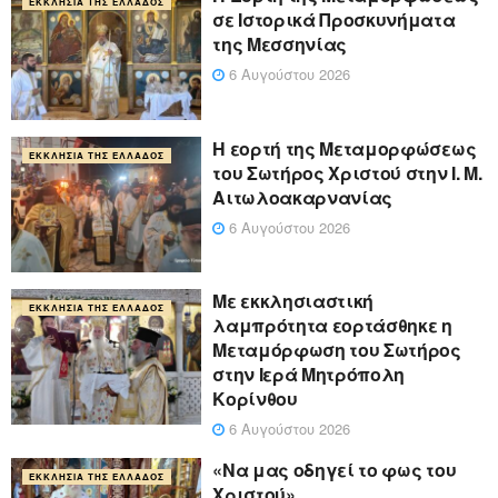
ΕΚΚΛΗΣΊΑ ΤΗΣ ΕΛΛΆΔΟΣ
σε Ιστορικά Προσκυνήματα
της Μεσσηνίας
6 Αυγούστου 2026
Η εορτή της Μεταμορφώσεως
ΕΚΚΛΗΣΊΑ ΤΗΣ ΕΛΛΆΔΟΣ
του Σωτήρος Χριστού στην Ι. Μ.
Αιτωλοακαρνανίας
6 Αυγούστου 2026
Με εκκλησιαστική
ΕΚΚΛΗΣΊΑ ΤΗΣ ΕΛΛΆΔΟΣ
λαμπρότητα εορτάσθηκε η
Μεταμόρφωση του Σωτήρος
στην Ιερά Μητρόπολη
Κορίνθου
6 Αυγούστου 2026
«Να μας οδηγεί το φως του
ΕΚΚΛΗΣΊΑ ΤΗΣ ΕΛΛΆΔΟΣ
Χριστού»