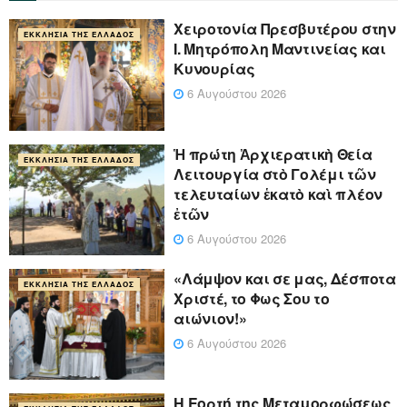
Xειροτονία Πρεσβυτέρου στην
ΕΚΚΛΗΣΊΑ ΤΗΣ ΕΛΛΆΔΟΣ
Ι. Μητρόπολη Μαντινείας και
Κυνουρίας
6 Αυγούστου 2026
Ἡ πρώτη Ἀρχιερατικὴ Θεία
ΕΚΚΛΗΣΊΑ ΤΗΣ ΕΛΛΆΔΟΣ
Λειτουργία στὸ Γολέμι τῶν
τελευταίων ἑκατὸ καὶ πλέον
ἐτῶν
6 Αυγούστου 2026
«Λάμψον και σε μας, Δέσποτα
ΕΚΚΛΗΣΊΑ ΤΗΣ ΕΛΛΆΔΟΣ
Χριστέ, το Φως Σου το
αιώνιον!»
6 Αυγούστου 2026
Η Εορτή της Μεταμορφώσεως