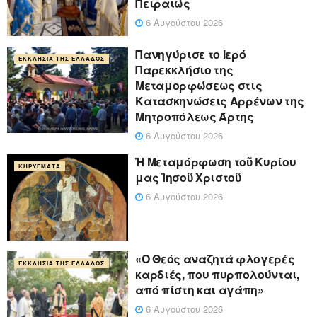
Πειραιώς
6 Αυγούστου 2026
Πανηγύρισε το Ιερό
ΕΚΚΛΗΣΊΑ ΤΗΣ ΕΛΛΆΔΟΣ
Παρεκκλήσιο της
Μεταμορφώσεως στις
Κατασκηνώσεις Αρρένων της
Μητροπόλεως Άρτης
6 Αυγούστου 2026
Ἡ Μεταμόρφωση τοῦ Κυρίου
ΚΗΡΎΓΜΑΤΑ
μας Ἰησοῦ Χριστοῦ
6 Αυγούστου 2026
«Ο Θεός αναζητά φλογερές
ΕΚΚΛΗΣΊΑ ΤΗΣ ΕΛΛΆΔΟΣ
καρδιές, που πυρπολούνται,
από πίστη και αγάπη»
6 Αυγούστου 2026