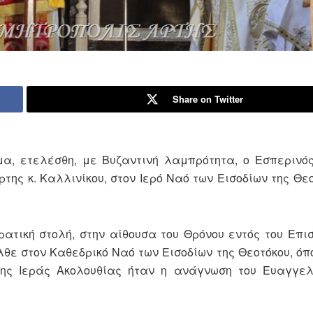
Share on Twitter
μα, ετελέσθη, με Βυζαντινή λαμπρότητα, ο Εσπερινό
ης κ. Καλλινίκου, στον Ιερό Ναό των Εισοδίων της Θεο
ατική στολή, στην αίθουσα του Θρόνου εντός του Επισ
λθε στον Καθεδρικό Ναό των Εισοδίων της Θεοτόκου, όπ
της Ιεράς Ακολουθίας ήταν η ανάγνωση του Ευαγγελ