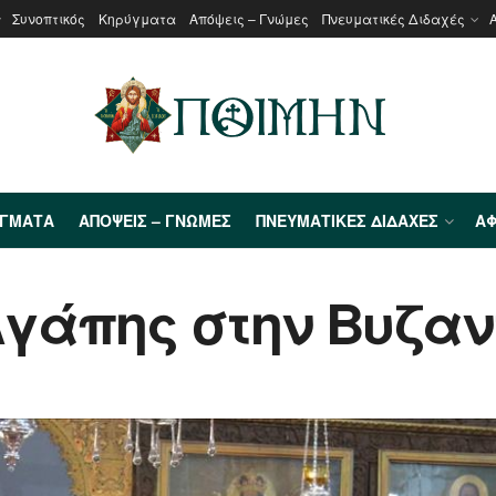
Συνοπτικός
Κηρύγματα
Απόψεις – Γνώμες
Πνευματικές Διδαχές
ΎΓΜΑΤΑ
ΑΠΌΨΕΙΣ – ΓΝΏΜΕΣ
ΠΝΕΥΜΑΤΙΚΈΣ ΔΙΔΑΧΈΣ
ΑΦ
Αγάπης στην Βυζαν