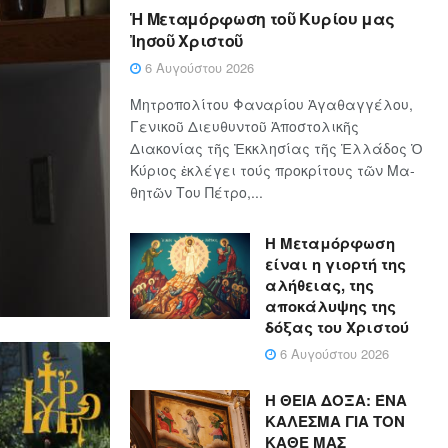
Ἡ Μεταμόρφωση τοῦ Κυρίου μας
Ἰησοῦ Χριστοῦ
6 Αυγούστου 2026
Μητροπολίτου Φαναρίου Ἀγαθαγγέλου,
Γενικοῦ Διευθυντοῦ Ἀποστολικῆς
Διακονίας τῆς Ἐκκλησίας τῆς Ἑλλάδος Ὁ
Κύ­ρι­ος ἐκλέγει τούς προ­κρί­τους τῶν Μα­
θη­τῶν Του Πέ­τρο,...
Η Μεταμόρφωση
είναι η γιορτή της
αλήθειας, της
αποκάλυψης της
δόξας του Χριστού
6 Αυγούστου 2026
Η ΘΕΙΑ ΔΟΞΑ: ΈΝΑ
ΚΑΛΕΣΜΑ ΓΙΑ ΤΟΝ
ΚΑΘΕ ΜΑΣ