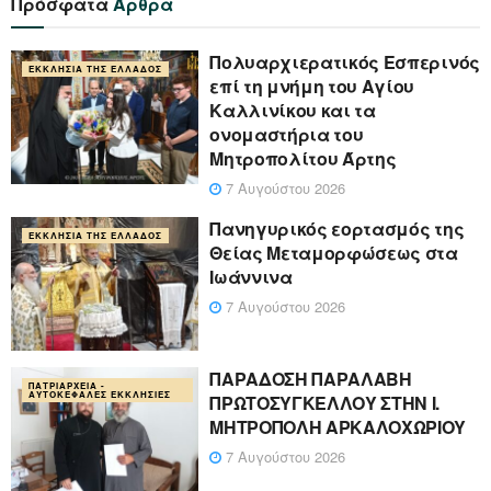
Πρόσφατα
Άρθρα
Πολυαρχιερατικός Εσπερινός
ΕΚΚΛΗΣΊΑ ΤΗΣ ΕΛΛΆΔΟΣ
επί τη μνήμη του Αγίου
Καλλινίκου και τα
ονομαστήρια του
Μητροπολίτου Άρτης
7 Αυγούστου 2026
Πανηγυρικός εορτασμός της
ΕΚΚΛΗΣΊΑ ΤΗΣ ΕΛΛΆΔΟΣ
Θείας Μεταμορφώσεως στα
Ιωάννινα
7 Αυγούστου 2026
ΠΑΡΑΔΟΣΗ ΠΑΡΑΛΑΒΗ
ΠΑΤΡΙΑΡΧΕΊΑ -
ΑΥΤΟΚΈΦΑΛΕΣ ΕΚΚΛΗΣΊΕΣ
ΠΡΩΤΟΣΥΓΚΕΛΛΟΥ ΣΤΗΝ Ι.
ΜΗΤΡΟΠΟΛΗ ΑΡΚΑΛΟΧΩΡΙΟΥ
7 Αυγούστου 2026