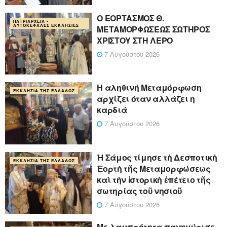
Ο ΕΟΡΤΑΣΜΟΣ Θ.
ΠΑΤΡΙΑΡΧΕΊΑ -
ΑΥΤΟΚΈΦΑΛΕΣ ΕΚΚΛΗΣΊΕΣ
ΜΕΤΑΜΟΡΦΩΣΕΩΣ ΣΩΤΗΡΟΣ
ΧΡΙΣΤΟΥ ΣΤΗ ΛΕΡΟ
7 Αυγούστου 2026
Η αληθινή Μεταμόρφωση
ΕΚΚΛΗΣΊΑ ΤΗΣ ΕΛΛΆΔΟΣ
αρχίζει όταν αλλάζει η
καρδιά
7 Αυγούστου 2026
Ἡ Σάμος τίμησε τὴ Δεσποτικὴ
ΕΚΚΛΗΣΊΑ ΤΗΣ ΕΛΛΆΔΟΣ
Ἑορτὴ τῆς Μεταμορφώσεως
καὶ τὴν ἱστορικὴ ἐπέτειο τῆς
σωτηρίας τοῦ νησιοῦ
7 Αυγούστου 2026
Με λαμπρότητα πανηγύρισε