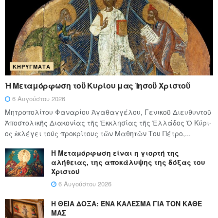
ΚΗΡΎΓΜΑΤΑ
Ἡ Μεταμόρφωση τοῦ Κυρίου μας Ἰησοῦ Χριστοῦ
6 Αυγούστου 2026
Μητροπολίτου Φαναρίου Ἀγαθαγγέλου, Γενικοῦ Διευθυντοῦ
Ἀποστολικῆς Διακονίας τῆς Ἐκκλησίας τῆς Ἑλλάδος Ὁ Κύ­ρι­
ος ἐκλέγει τούς προ­κρί­τους τῶν Μα­θη­τῶν Του Πέ­τρο,...
Η Μεταμόρφωση είναι η γιορτή της
αλήθειας, της αποκάλυψης της δόξας του
Χριστού
6 Αυγούστου 2026
Η ΘΕΙΑ ΔΟΞΑ: ΈΝΑ ΚΑΛΕΣΜΑ ΓΙΑ ΤΟΝ ΚΑΘΕ
ΜΑΣ