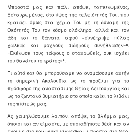
Μπροστά μας και πάλι απόψε, ταπεινωμένος,
Εσταυρωμένος, στο ύψος της τελειότητός Του, που
κρατάει όμως στα χέρια Του με τη δύναμη της
Θεότητός Του τον κόσμο ολόκληρο, αλλά και τον
άδη και το θάνατο, αφού «συνέτριψε πύλας
χαλκάς και μοχλούς σιδηρούς συνέθλασεν»
.
8
«Εκένωσε τους τάφους ο σταυρωθείς, ουκ ισχύει
του θανάτου το κράτος»
.
9
Γι αὐτό και θα μπορούσαμε να ονομάσουμε αυτήν
τη σημερινή Ακολουθία ως το προζύμι για το
πρόσφορο της αναστάσιμης Θείας Λειτουργίας και
ως το ζωντανό θυμιατήριο στο οποίο καίει το λιβάνι
της πίστεώς μας.
Ας χαμηλώσουμε λοιπόν, απόψε, το βλέμμα μας,
όποιοι και αν είμαστε, με οποιαδήποτε θέση και αν
έχουμε στο κοινωνικό γίγνεσθαι, μπροστά στο Θεό,