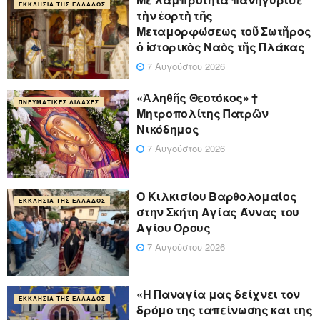
ΕΚΚΛΗΣΊΑ ΤΗΣ ΕΛΛΆΔΟΣ
τὴν ἑορτὴ τῆς
Μεταμορφώσεως τοῦ Σωτῆρος
ὁ ἱστορικὸς Ναὸς τῆς Πλάκας
7 Αυγούστου 2026
«Ἀληθῆς Θεοτόκος» †
ΠΝΕΥΜΑΤΙΚΈΣ ΔΙΔΑΧΈΣ
Μητροπολίτης Πατρῶν
Νικόδημος
7 Αυγούστου 2026
Ο Κιλκισίου Βαρθολομαίος
ΕΚΚΛΗΣΊΑ ΤΗΣ ΕΛΛΆΔΟΣ
στην Σκήτη Αγίας Άννας του
Αγίου Όρους
7 Αυγούστου 2026
«Η Παναγία μας δείχνει τον
ΕΚΚΛΗΣΊΑ ΤΗΣ ΕΛΛΆΔΟΣ
δρόμο της ταπείνωσης και της