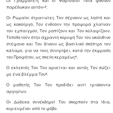
Οι Γραμματείς και οι Φαρισαίοι «δια φθόνον
παρέδωκαν αυτόν»
.
3
Οι Ρωμαίοι στρατιώτες Τον σέρνουν ως ληστή και
ως κακούργο, Τον ενδύουν την προφυρά χλαίναν
του εμπαιγμού, Τον ραπίζουν και Τον κολαφίζουν.
Τοποθετούν στην άχραντη κορυφή Του τον ακάνθινο
στέφανο και Του δίνουν ως βασιλικό σκήπτρο τον
κάλαμο, για να τους συντρίψει, κατά την έκφραση
του Προφήτου, ως σκεύη κεραμέως
.
4
Ο εκλεκτός Του Τον αρνείται και αυτός Τον σώζει
με ένα βλέμμα Του
.
5
Ο μαθητής Του Τον προδίδει αντί τριάκοντα
αργυρίων.
Οι Δώδεκα συνέκδημοί Του σκορπούν στα ίδια,
κυριευμένοι από το φόβο.