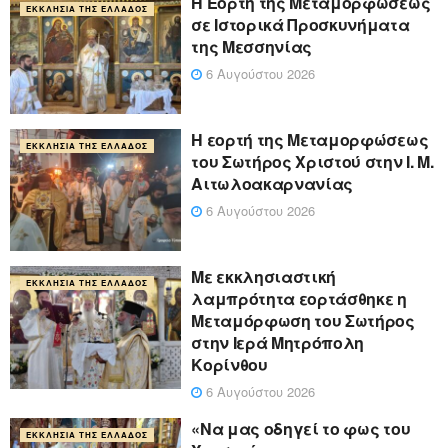
Η Εορτή της Μεταμορφώσεως
ΕΚΚΛΗΣΊΑ ΤΗΣ ΕΛΛΆΔΟΣ
σε Ιστορικά Προσκυνήματα
της Μεσσηνίας
6 Αυγούστου 2026
Η εορτή της Μεταμορφώσεως
ΕΚΚΛΗΣΊΑ ΤΗΣ ΕΛΛΆΔΟΣ
του Σωτήρος Χριστού στην Ι. Μ.
Αιτωλοακαρνανίας
6 Αυγούστου 2026
Με εκκλησιαστική
ΕΚΚΛΗΣΊΑ ΤΗΣ ΕΛΛΆΔΟΣ
λαμπρότητα εορτάσθηκε η
Μεταμόρφωση του Σωτήρος
στην Ιερά Μητρόπολη
Κορίνθου
6 Αυγούστου 2026
«Να μας οδηγεί το φως του
ΕΚΚΛΗΣΊΑ ΤΗΣ ΕΛΛΆΔΟΣ