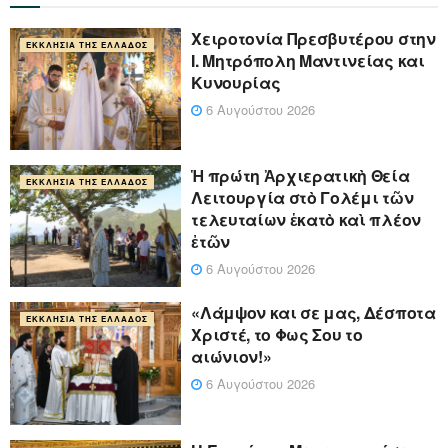
Xειροτονία Πρεσβυτέρου στην
ΕΚΚΛΗΣΊΑ ΤΗΣ ΕΛΛΆΔΟΣ
Ι. Μητρόπολη Μαντινείας και
Κυνουρίας
6 Αυγούστου 2026
Ἡ πρώτη Ἀρχιερατικὴ Θεία
ΕΚΚΛΗΣΊΑ ΤΗΣ ΕΛΛΆΔΟΣ
Λειτουργία στὸ Γολέμι τῶν
τελευταίων ἑκατὸ καὶ πλέον
ἐτῶν
6 Αυγούστου 2026
«Λάμψον και σε μας, Δέσποτα
ΕΚΚΛΗΣΊΑ ΤΗΣ ΕΛΛΆΔΟΣ
Χριστέ, το Φως Σου το
αιώνιον!»
6 Αυγούστου 2026