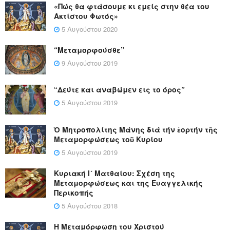
«Πώς θα φτάσουμε κι εμείς στην θέα του
Ακτίστου Φωτός»
5 Αυγούστου 2020
“Μεταμορφούσθε”
9 Αυγούστου 2019
“Δεύτε και αναβώμεν εις το όρος”
5 Αυγούστου 2019
Ὁ Μητροπολίτης Μάνης διά τήν ἑορτήν τῆς
Μεταμορφώσεως τοῦ Κυρίου
5 Αυγούστου 2019
Κυριακή Ι´ Ματθαίου: Σχέση της
Μεταμορφώσεως και της Ευαγγελικής
Περικοπής
5 Αυγούστου 2018
Η Μεταμόρφωση του Χριστού