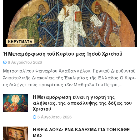
ΚΗΡΎΓΜΑΤΑ
Ἡ Μεταμόρφωση τοῦ Κυρίου μας Ἰησοῦ Χριστοῦ
6 Αυγούστου 2026
Μητροπολίτου Φαναρίου Ἀγαθαγγέλου, Γενικοῦ Διευθυντοῦ
Ἀποστολικῆς Διακονίας τῆς Ἐκκλησίας τῆς Ἑλλάδος Ὁ Κύ­ρι­
ος ἐκλέγει τούς προ­κρί­τους τῶν Μα­θη­τῶν Του Πέ­τρο,...
Η Μεταμόρφωση είναι η γιορτή της
αλήθειας, της αποκάλυψης της δόξας του
Χριστού
6 Αυγούστου 2026
Η ΘΕΙΑ ΔΟΞΑ: ΈΝΑ ΚΑΛΕΣΜΑ ΓΙΑ ΤΟΝ ΚΑΘΕ
ΜΑΣ