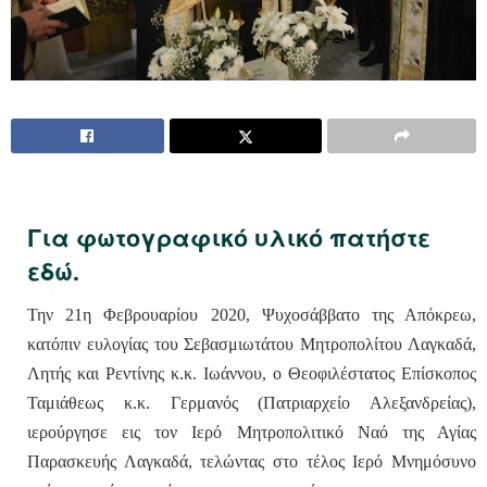
Για φωτογραφικό υλικό πατήστε
εδώ.
Την 21η Φεβρουαρίου 2020, Ψυχοσάββατο της Απόκρεω,
κατόπιν ευλογίας του Σεβασμιωτάτου Μητροπολίτου Λαγκαδά,
Λητής και Ρεντίνης κ.κ. Ιωάννου, ο Θεοφιλέστατος Επίσκοπος
Ταμιάθεως κ.κ. Γερμανός (Πατριαρχείο Αλεξανδρείας),
ιερούργησε εις τον Ιερό Μητροπολιτικό Ναό της Αγίας
Παρασκευής Λαγκαδά, τελώντας στο τέλος Ιερό Μνημόσυνο