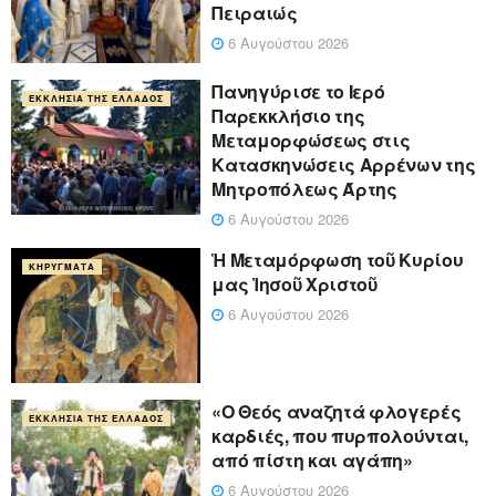
Πειραιώς
6 Αυγούστου 2026
Πανηγύρισε το Ιερό
ΕΚΚΛΗΣΊΑ ΤΗΣ ΕΛΛΆΔΟΣ
Παρεκκλήσιο της
Μεταμορφώσεως στις
Κατασκηνώσεις Αρρένων της
Μητροπόλεως Άρτης
6 Αυγούστου 2026
Ἡ Μεταμόρφωση τοῦ Κυρίου
ΚΗΡΎΓΜΑΤΑ
μας Ἰησοῦ Χριστοῦ
6 Αυγούστου 2026
«Ο Θεός αναζητά φλογερές
ΕΚΚΛΗΣΊΑ ΤΗΣ ΕΛΛΆΔΟΣ
καρδιές, που πυρπολούνται,
από πίστη και αγάπη»
6 Αυγούστου 2026