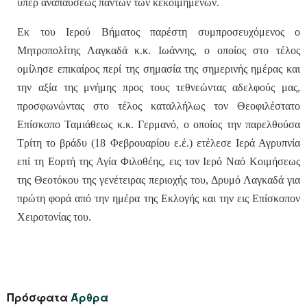
υπέρ αναπαύσεως πάντων των κεκοιμημένων.
Εκ του Ιερού Βήματος παρέστη συμπροσευχόμενος ο
Μητροπολίτης Λαγκαδά κ.κ. Ιωάννης, ο οποίος στο τέλος
ομίλησε επικαίρος περί της σημασία της σημερινής ημέρας και
την αξία της μνήμης προς τους τεθνεώντας αδελφούς μας,
προσφωνώντας στο τέλος καταλλήλως τον Θεοφιλέστατο
Επίσκοπο Ταμιάθεως κ.κ. Γερμανό, ο οποίος την παρελθούσα
Τρίτη το βράδυ (18 Φεβρουαρίου ε.έ.) ετέλεσε Ιερά Αγρυπνία
επί τη Εορτή της Αγία Φιλοθέης, εις τον Ιερό Ναό Κοιμήσεως
της Θεοτόκου της γενέτειρας περιοχής του, Δρυμό Λαγκαδά για
πρώτη φορά από την ημέρα της Εκλογής και την εις Επίσκοπον
Χειροτονίας του.
Πρόσφατα
Άρθρα