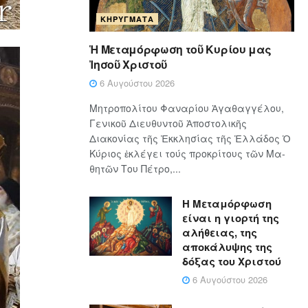
ΚΗΡΎΓΜΑΤΑ
Ἡ Μεταμόρφωση τοῦ Κυρίου μας
Ἰησοῦ Χριστοῦ
6 Αυγούστου 2026
Μητροπολίτου Φαναρίου Ἀγαθαγγέλου,
Γενικοῦ Διευθυντοῦ Ἀποστολικῆς
Διακονίας τῆς Ἐκκλησίας τῆς Ἑλλάδος Ὁ
Κύ­ρι­ος ἐκλέγει τούς προ­κρί­τους τῶν Μα­
θη­τῶν Του Πέ­τρο,...
Η Μεταμόρφωση
είναι η γιορτή της
αλήθειας, της
αποκάλυψης της
δόξας του Χριστού
6 Αυγούστου 2026