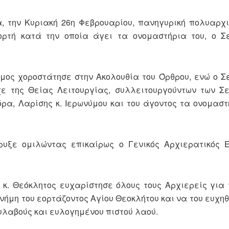
 την Κυριακή 26η Φεβρουαρίου, πανηγυρική πολυαρχ
εορτή κατά την οποία άγει τα ονομαστήρια του, ο Σ
υμος χοροστάτησε στην Ακολουθία του Όρθρου, ενώ ο 
χε της Θείας Λειτουργίας, συλλειτουργούντων των Σ
όρα, Λαρίσης κ. Ιερωνύμου και του άγοντος τα ονομαστή
ρυξε ομιλώντας επικαίρως ο Γενικός Αρχιερατικός Ε
 κ. Θεόκλητος ευχαρίστησε όλους τους Αρχιερείς για 
ήμη του εορτάζοντος Αγίου Θεοκλήτου και να του ευχηθ
ευλαβούς και ευλογημένου πιστού λαού.