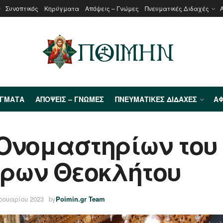
Συνοπτικός
Κηρύγματα
Απόψεις – Γνώμες
Πνευματικές Διδαχές
ΎΓΜΑΤΑ
ΑΠΌΨΕΙΣ – ΓΝΏΜΕΣ
ΠΝΕΥΜΑΤΙΚΈΣ ΔΙΔΑΧΈΣ
ΑΦ
Ονομαστηρίων του
ώρων Θεοκλήτου
ρουαρίου 2023
by
Poimin.gr Team