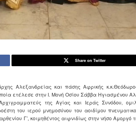
Share on Twitter
άρχης Αλεξανδρείας και πάσης Αφρικής κ.κ.Θεόδωρο
οποία ετέλεσε στην Ι. Μονή Οσίου Σάββα Ηγιασμένου Α
 Αρχιγραμματεύς της Αγίας και Ιεράς Συνόδου, ομι
έστη του ιερού μνημοσύνου του αοιδίμου πνευματικ
θενίου Γ’, κοιμηθέντος αιφνιδίως στην νήσο Αμοργό τη