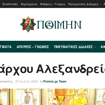
Συνοπτικός
Κηρύγματα
Απόψεις – Γνώμες
Πνευματικές Διδαχές
ΎΓΜΑΤΑ
ΑΠΌΨΕΙΣ – ΓΝΏΜΕΣ
ΠΝΕΥΜΑΤΙΚΈΣ ΔΙΔΑΧΈΣ
ΑΦ
άρχου Αλεξανδρεία
κκλησίες
23 Ιουλίου 2023
by
Poimin.gr Team