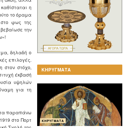
 καθίσταται η
Τούτο το όραμα
ιστο φως της
ιβεβαίωσε την
ν»!
αμα, δηλαδή ο
κές επιλογές.
η στον στόχο,
ΚΗΡΥΓΜΑΤΑ
πιτυχή έκβασή
ουσία υψηλών
ύναμη για τη
α τα παραπάνω
1919 στο Πορτ
ΚΗΡΎΓΜΑΤΑ
ική Σχολή της