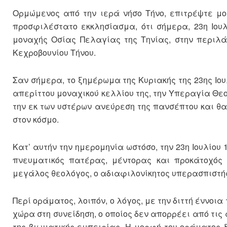
Ορμώμενος από την ιερά νήσο Τήνο, επιτρέψτε μ
προσφιλέστατο εκκλησίασμα, ότι σήμερα, 23η Ιου
μοναχής Οσίας Πελαγίας της Τηνίας, στην περιλά
Κεχροβουνίου Τήνου.
Σαν σήμερα, το ξημέρωμα της Κυριακής της 23ης Ιου
απερίττου μοναχικού κελλίου της, την Υπεραγία Θε
την εκ των υστέρων ανεύρεση της πανσέπτου και θα
στον κόσμο.
Κατ’ αυτήν την ημερομηνία ωστόσο, την 23η Ιουλίου 
πνευματικός πατέρας, μέντορας και προκάτοχός 
μεγάλος θεολόγος, ο αδιαφιλονίκητος υπερασπιστής
Περί οράματος, λοιπόν, ο λόγος, με την διττή έννοι
χώρα στη συνείδηση, ο οποίος δεν απορρέει από τις
της βιωματικής εμπειρίας. Η μορφή του οράματος δ