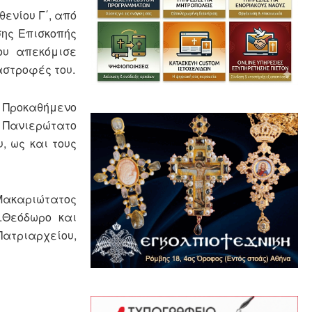
ενίου Γ΄, από
σης Επισκοπής
ου απεκόμισε
αστροφές του.
ο Προκαθήμενο
 Πανιερώτατο
, ως και τους
Μακαριώτατος
.Θεόδωρο και
Πατριαρχείου,