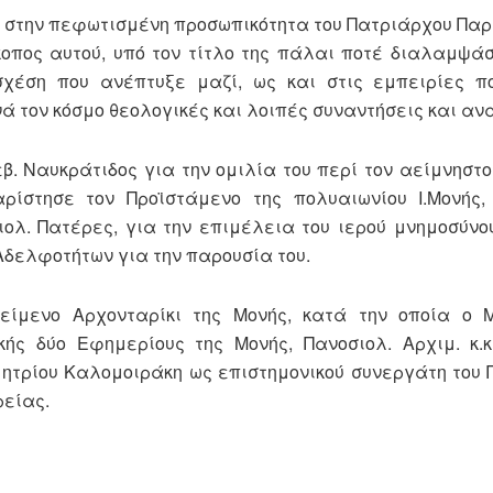
στην πεφωτισμένη προσωπικότητα του Πατριάρχου Παρθ
κοπος αυτού, υπό τον τίτλο της πάλαι ποτέ διαλαμψά
 σχέση που ανέπτυξε μαζί, ως και στις εμπειρίες π
ά τον κόσμο θεολογικές και λοιπές συναντήσεις και αν
β. Ναυκράτιδος για την ομιλία του περί τον αείμνηστ
ρίστησε τον Προϊστάμενο της πολυαιωνίου Ι.Μονής,
ολ. Πατέρες, για την επιμέλεια του ιερού μνημοσύνου
δελφοτήτων για την παρουσία του.
είμενο Αρχονταρίκι της Μονής, κατά την οποία ο 
ής δύο Εφημερίους της Μονής, Πανοσιολ. Αρχιμ. κ.κ
μητρίου Καλομοιράκη ως επιστημονικού συνεργάτη του 
ρείας.