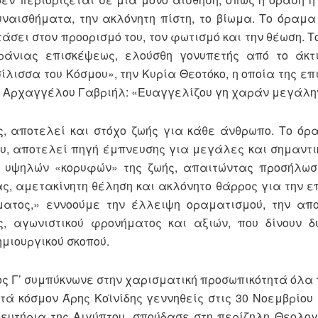
υναισθήματα, την ακλόνητη πίστη, το βίωμα. Το όραμα
άσει στον προορισμό του, τον φωτισμό και την θέωση. 
ράνιας επισκέψεως, ελούσθη γονυπετής από το άκτ
λισσα του Κόσμου», την Κυρία Θεοτόκο, η οποία της επ
υ Αρχαγγέλου Γαβριήλ: «Ευαγγελίζου γη χαράν μεγάλη
ς, αποτελεί και στόχο ζωής για κάθε άνθρωπο. Το όρ
ου, αποτελεί πηγή έμπνευσης για μεγάλες και σημαντι
η υψηλών «κορυφών» της ζωής, απαιτώντας προσήλωσ
ς, αμετακίνητη θέληση και ακλόνητο θάρρος για την ε
ματος,» εννοούμε την έλλειψη οραματισμού, την απ
, αγωνιστικού φρονήματος και αξιών, που δίνουν δ
μιουργικού σκοπού.
ος Γ’ συμπύκνωνε στην χαρισματική προσωπικότητά όλ
ά κόσμον Άρης Κοϊνίδης γεννηθείς στις 30 Νοεμβρίου 
δευτήρια της Αιγύπτου, σπούδασε στη περίζηλη Θεολογ