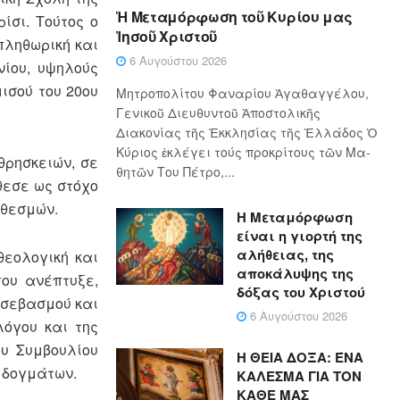
Ἡ Μεταμόρφωση τοῦ Κυρίου μας
ίσι. Τούτος ο
Ἰησοῦ Χριστοῦ
πληθωρική και
6 Αυγούστου 2026
ίου, υψηλούς
ισού του 20ου
Μητροπολίτου Φαναρίου Ἀγαθαγγέλου,
Γενικοῦ Διευθυντοῦ Ἀποστολικῆς
Διακονίας τῆς Ἐκκλησίας τῆς Ἑλλάδος Ὁ
Κύ­ρι­ος ἐκλέγει τούς προ­κρί­τους τῶν Μα­
θρησκειών, σε
θη­τῶν Του Πέ­τρο,...
θεσε ως στόχο
 θεσμών.
Η Μεταμόρφωση
είναι η γιορτή της
αλήθειας, της
θεολογική και
αποκάλυψης της
που ανέπτυξε,
δόξας του Χριστού
 σεβασμού και
6 Αυγούστου 2026
λόγου και της
ου Συμβουλίου
Η ΘΕΙΑ ΔΟΞΑ: ΈΝΑ
 δογμάτων.
ΚΑΛΕΣΜΑ ΓΙΑ ΤΟΝ
ΚΑΘΕ ΜΑΣ