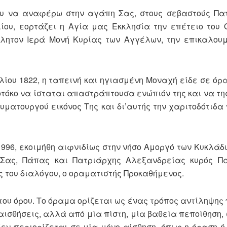
ου να αναφέρω στην αγάπη Σας, στους σεβαστούς Πατ
λίου, εορτάζει η Αγία μας Εκκλησία την επέτειο του
λητον Ιερά Μονή Κυρίας των Αγγέλων, την επικαλου
λίου 1822, η ταπεινή και ηγιασμένη Μοναχή είδε σε όρα
οτόκο να ίσταται απαστράπτουσα ενώπιόν της και να τ
υματουργού εικόνος Της και δι’αυτής την χαριτοδότιδα
1996, εκοιμήθη αιφνιδίως στην νήσο Αμοργό των Κυκλάδ
Σας, Πάπας και Πατριάρχης Αλεξανδρείας κυρός Παρ
 του διαλόγου, ο οραματιστής Προκαθήμενος.
α του όρου. Το όραμα ορίζεται ως ένας τρόπος αντίληψη
 αισθήσεις, αλλά από μία πίστη, μία βαθεία πεποίθηση,
εν περιορίζεται σε μία μόνο αίσθηση, όπως η όραση ή