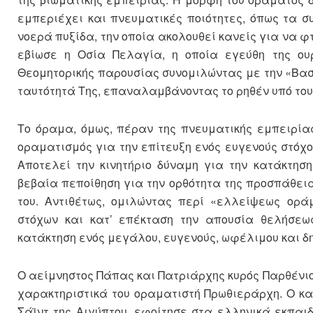
εμπεριέχει και πνευματικές ποιότητες, όπως τα σ
νοερά πυξίδα, την οποία ακολουθεί κανείς για να φτ
εβίωσε η Οσία Πελαγία, η οποία εγεύθη της ου
Θεομητορικής παρουσίας συνομιλώντας με την «Βασί
ταυτότητά Της, επαναλαμβάνοντας το ρηθέν υπό το
Το όραμα, όμως, πέραν της πνευματικής εμπειρία
οραματισμός για την επίτευξη ενός ευγενούς στόχ
Αποτελεί την κινητήριο δύναμη για την κατάκτησ
βεβαία πεποίθηση για την ορθότητα της προσπάθεια
του. Αντιθέτως, ομιλώντας περί «ελλείψεως ορά
στόχων και κατ’ επέκταση την απουσία θελήσεως
κατάκτηση ενός μεγάλου, ευγενούς, ωφέλιμου και δη
Ο αείμνηστος Πάπας και Πατριάρχης κυρός Παρθένι
χαρακτηριστικά του οραματιστή Πρωθιεράρχη. Ο κατ
Σάϊντ της Αιγύπτου, εφοίτησε στα ελληνικά εκπαι