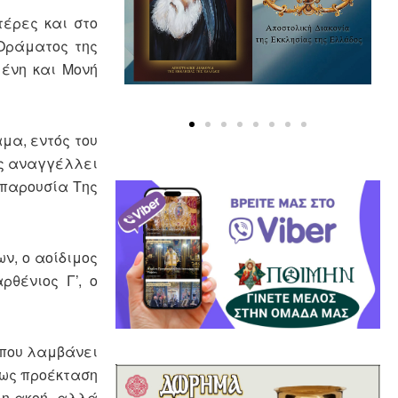
έρες και στο
 Οράματος της
μένη και Μονή
μα, εντός του
ης αναγγέλλει
 παρουσία Της
ων, ο αοίδιμος
θένιος Γ’, ο
ς που λαμβάνει
 ως προέκταση
 η ακοή, αλλά