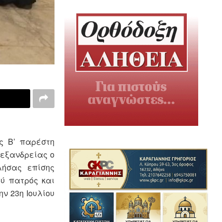
ς Β’ παρέστη
λεξανδρείας ο
λήσας επίσης
ού πατρός και
ν 23η Ιουλίου