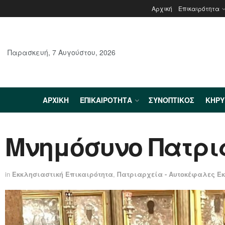
Αρχική
Επικαιρότητα
Παρασκευή, 7 Αυγούστου, 2026
ΑΡΧΙΚΉ
ΕΠΙΚΑΙΡΌΤΗΤΑ
ΣΥΝΟΠΤΙΚΌΣ
ΚΗΡ
Μνημόσυνο Πατρι
in
Εκκλησιαστική Επικαιρότητα
,
Πατριαρχεία - Αυτοκέφαλες Ε