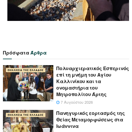
Πρόσφατα
Άρθρα
Πολυαρχιερατικός Εσπερινός
ΕΚΚΛΗΣΊΑ ΤΗΣ ΕΛΛΆΔΟΣ
επί τη μνήμη του Αγίου
Καλλινίκου και τα
ονομαστήρια του
Μητροπολίτου Άρτης
7 Αυγούστου 2026
Πανηγυρικός εορτασμός της
ΕΚΚΛΗΣΊΑ ΤΗΣ ΕΛΛΆΔΟΣ
Θείας Μεταμορφώσεως στα
Ιωάννινα