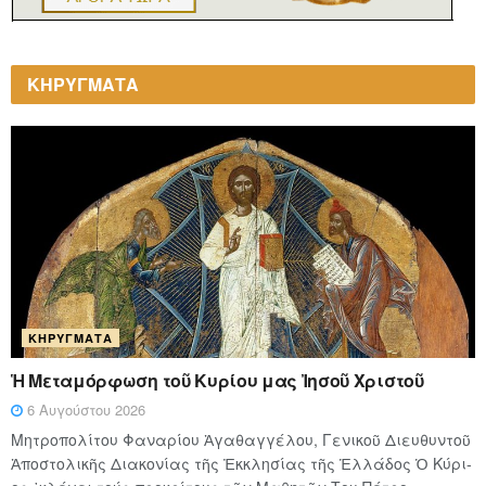
ΚΗΡΥΓΜΑΤΑ
ΚΗΡΎΓΜΑΤΑ
Ἡ Μεταμόρφωση τοῦ Κυρίου μας Ἰησοῦ Χριστοῦ
6 Αυγούστου 2026
Μητροπολίτου Φαναρίου Ἀγαθαγγέλου, Γενικοῦ Διευθυντοῦ
Ἀποστολικῆς Διακονίας τῆς Ἐκκλησίας τῆς Ἑλλάδος Ὁ Κύ­ρι­