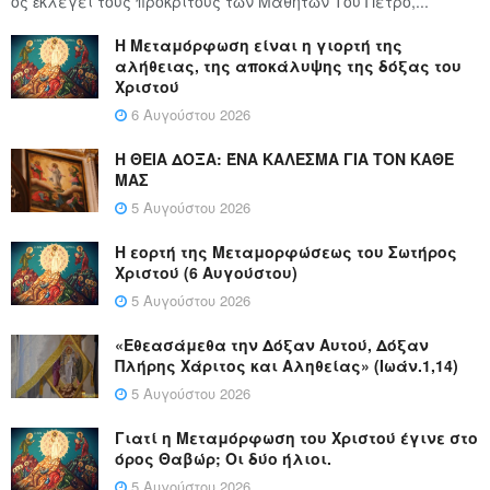
ος ἐκλέγει τούς προ­κρί­τους τῶν Μα­θη­τῶν Του Πέ­τρο,...
Η Μεταμόρφωση είναι η γιορτή της
αλήθειας, της αποκάλυψης της δόξας του
Χριστού
6 Αυγούστου 2026
Η ΘΕΙΑ ΔΟΞΑ: ΈΝΑ ΚΑΛΕΣΜΑ ΓΙΑ ΤΟΝ ΚΑΘΕ
ΜΑΣ
5 Αυγούστου 2026
Η εορτή της Μεταμορφώσεως του Σωτήρος
Χριστού (6 Αυγούστου)
5 Αυγούστου 2026
«Εθεασάμεθα την Δόξαν Αυτού, Δόξαν
Πλήρης Χάριτος και Αληθείας» (Ιωάν.1,14)
5 Αυγούστου 2026
Γιατί η Μεταμόρφωση του Χριστού έγινε στο
όρος Θαβώρ; Οι δύο ήλιοι.
5 Αυγούστου 2026