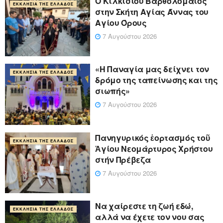
Ο Κιλκισίου Βαρθολομαίος
ΕΚΚΛΗΣΊΑ ΤΗΣ ΕΛΛΆΔΟΣ
στην Σκήτη Αγίας Άννας του
Αγίου Όρους
7 Αυγούστου 2026
«Η Παναγία μας δείχνει τον
ΕΚΚΛΗΣΊΑ ΤΗΣ ΕΛΛΆΔΟΣ
δρόμο της ταπείνωσης και της
σιωπής»
7 Αυγούστου 2026
Πανηγυρικός ἑορτασμός τοῦ
ΕΚΚΛΗΣΊΑ ΤΗΣ ΕΛΛΆΔΟΣ
Ἁγίου Νεομάρτυρος Χρήστου
στήν Πρέβεζα
7 Αυγούστου 2026
Να χαίρεστε τη ζωή εδώ,
ΕΚΚΛΗΣΊΑ ΤΗΣ ΕΛΛΆΔΟΣ
αλλά να έχετε τον νου σας