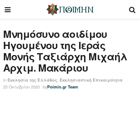
Μνημόσυνο αοιδίμου
Ηγουμένου της Ιεράς
Μονής Ταξιάρχη Μιχαήλ
Αρχιμ. Μακάριου
in
Εκκλησία της Ελλάδος
,
Εκκλησιαστική Επικαιρότητα
25 Οκτωβρίου 2020
by
Poimin.gr Team