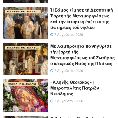
Ἡ Σάμος τίμησε τὴ Δεσποτικὴ
ΕΚΚΛΗΣΊΑ ΤΗΣ ΕΛΛΆΔΟΣ
Ἑορτὴ τῆς Μεταμορφώσεως
καὶ τὴν ἱστορικὴ ἐπέτειο τῆς
σωτηρίας τοῦ νησιοῦ
7 Αυγούστου 2026
Με λαμπρότητα πανηγύρισε
ΕΚΚΛΗΣΊΑ ΤΗΣ ΕΛΛΆΔΟΣ
τὴν ἑορτὴ τῆς
Μεταμορφώσεως τοῦ Σωτῆρος
ὁ ἱστορικὸς Ναὸς τῆς Πλάκας
7 Αυγούστου 2026
«Ἀληθῆς Θεοτόκος» †
ΠΝΕΥΜΑΤΙΚΈΣ ΔΙΔΑΧΈΣ
Μητροπολίτης Πατρῶν
Νικόδημος
7 Αυγούστου 2026