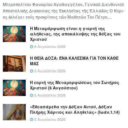
Μητροπολίτου Φαναρίου Ἀγαθαγγέλου, Γενικοῦ Διευθυντοῦ
Ἀποστολικῆς Διακονίας τῆς Ἐκκλησίας τῆς Ἑλλάδος Ὁ Κύ­ρι­
ος ἐκλέγει τούς προ­κρί­τους τῶν Μα­θη­τῶν Του Πέ­τρο,...
Η Μεταμόρφωση είναι η γιορτή της
αλήθειας, της αποκάλυψης της δόξας του
Χριστού
6 Αυγούστου 2026
Η ΘΕΙΑ ΔΟΞΑ: ΈΝΑ ΚΑΛΕΣΜΑ ΓΙΑ ΤΟΝ ΚΑΘΕ
ΜΑΣ
5 Αυγούστου 2026
Η εορτή της Μεταμορφώσεως του Σωτήρος
Χριστού (6 Αυγούστου)
5 Αυγούστου 2026
«Εθεασάμεθα την Δόξαν Αυτού, Δόξαν
Πλήρης Χάριτος και Αληθείας» (Ιωάν.1,14)
5 Αυγούστου 2026