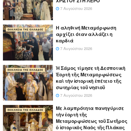
ΧΡΙΣΤΟΥ ΣΤΗ ΛΕΡΟ
7 Αυγούστου 2026
Η αληθινή Μεταμόρφωση
ΕΚΚΛΗΣΊΑ ΤΗΣ ΕΛΛΆΔΟΣ
αρχίζει όταν αλλάζει η
καρδιά
7 Αυγούστου 2026
Ἡ Σάμος τίμησε τὴ Δεσποτικὴ
ΕΚΚΛΗΣΊΑ ΤΗΣ ΕΛΛΆΔΟΣ
Ἑορτὴ τῆς Μεταμορφώσεως
καὶ τὴν ἱστορικὴ ἐπέτειο τῆς
σωτηρίας τοῦ νησιοῦ
7 Αυγούστου 2026
Με λαμπρότητα πανηγύρισε
ΕΚΚΛΗΣΊΑ ΤΗΣ ΕΛΛΆΔΟΣ
τὴν ἑορτὴ τῆς
Μεταμορφώσεως τοῦ Σωτῆρος
ὁ ἱστορικὸς Ναὸς τῆς Πλάκας