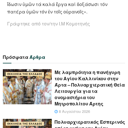
ἴδωσιν ὑμῶν τά καλά ἔργα καί δοξάσωσι τόν
πατέρα ὑμῶν τόν ἐν τοῖς οὐρανοῖς».
Γράφτηκε από τον/την Ι.Μ Κομοτηνής
Πρόσφατα
Άρθρα
Με λαμπρότητα η πανήγυρη
ΕΚΚΛΗΣΊΑ ΤΗΣ ΕΛΛΆΔΟΣ
του Αγίου Καλλινίκου στην
Άρτα – Πολυαρχιερατική Θεία
Λειτουργία για τα
ονομαστήρια του
Μητροπολίτου Άρτης
8 Αυγούστου 2026
Πολυαρχιερατικός Εσπερινός
ΕΚΚΛΗΣΊΑ ΤΗΣ ΕΛΛΆΔΟΣ