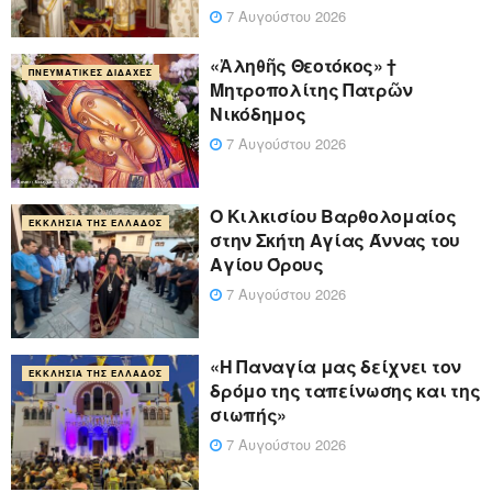
7 Αυγούστου 2026
«Ἀληθῆς Θεοτόκος» †
ΠΝΕΥΜΑΤΙΚΈΣ ΔΙΔΑΧΈΣ
Μητροπολίτης Πατρῶν
Νικόδημος
7 Αυγούστου 2026
Ο Κιλκισίου Βαρθολομαίος
ΕΚΚΛΗΣΊΑ ΤΗΣ ΕΛΛΆΔΟΣ
στην Σκήτη Αγίας Άννας του
Αγίου Όρους
7 Αυγούστου 2026
«Η Παναγία μας δείχνει τον
ΕΚΚΛΗΣΊΑ ΤΗΣ ΕΛΛΆΔΟΣ
δρόμο της ταπείνωσης και της
σιωπής»
7 Αυγούστου 2026