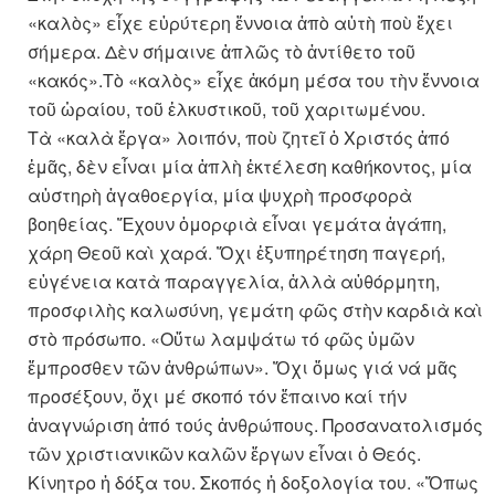
«καλὸς» εἶχε εὐρύτερη ἔννοια ἀπὸ αὐτὴ ποὺ ἔχει
σήμερα. Δὲν σήμαινε ἁπλῶς τὸ ἀντίθετο τοῦ
«κακός».Τὸ «καλὸς» εἶχε ἀκόμη μέσα του τὴν ἔννοια
τοῦ ὡραίου, τοῦ ἑλκυστικοῦ, τοῦ χαριτωμένου.
Τὰ «καλὰ ἔργα» λοιπόν, ποὺ ζητεῖ ὁ Χριστός ἀπό
ἐμᾶς, δὲν εἶναι μία ἁπλὴ ἐκτέλεση καθήκοντος, μία
αὐστηρὴ ἀγαθοεργία, μία ψυχρὴ προσφορὰ
βοηθείας. Ἔχουν ὀμορφιὰ εἶναι γεμάτα ἀγάπη,
χάρη Θεοῦ καὶ χαρά. Ὄχι ἐξυπηρέτηση παγερή,
εὐγένεια κατὰ παραγγελία, ἀλλὰ αὐθόρμητη,
προσφιλὴς καλωσύνη, γεμάτη φῶς στὴν καρδιὰ καὶ
στὸ πρόσωπο. «Οὕτω λαμψάτω τό φῶς ὑμῶν
ἔμπροσθεν τῶν ἀνθρώπων». Ὄχι ὅμως γιά νά μᾶς
προσέξουν, ὄχι μέ σκοπό τόν ἔπαινο καί τήν
ἀναγνώριση ἀπό τούς ἀνθρώπους. Προσανατολισμός
τῶν χριστιανικῶν καλῶν ἔργων εἶναι ὁ Θεός.
Κίνητρο ἡ δόξα του. Σκοπός ἡ δοξολογία του. «Ὅπως