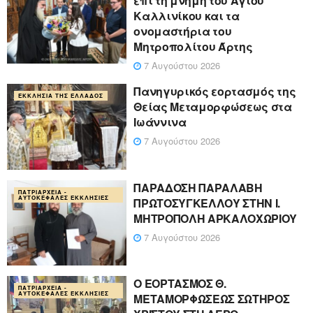
επί τη μνήμη του Αγίου
Καλλινίκου και τα
ονομαστήρια του
Μητροπολίτου Άρτης
7 Αυγούστου 2026
Πανηγυρικός εορτασμός της
ΕΚΚΛΗΣΊΑ ΤΗΣ ΕΛΛΆΔΟΣ
Θείας Μεταμορφώσεως στα
Ιωάννινα
7 Αυγούστου 2026
ΠΑΡΑΔΟΣΗ ΠΑΡΑΛΑΒΗ
ΠΑΤΡΙΑΡΧΕΊΑ -
ΑΥΤΟΚΈΦΑΛΕΣ ΕΚΚΛΗΣΊΕΣ
ΠΡΩΤΟΣΥΓΚΕΛΛΟΥ ΣΤΗΝ Ι.
ΜΗΤΡΟΠΟΛΗ ΑΡΚΑΛΟΧΩΡΙΟΥ
7 Αυγούστου 2026
Ο ΕΟΡΤΑΣΜΟΣ Θ.
ΠΑΤΡΙΑΡΧΕΊΑ -
ΑΥΤΟΚΈΦΑΛΕΣ ΕΚΚΛΗΣΊΕΣ
ΜΕΤΑΜΟΡΦΩΣΕΩΣ ΣΩΤΗΡΟΣ