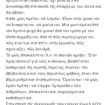
ὁρίζοντα ἀκτινοβολίας, ὄχι μόνο δὲν θὰ
ἀνταποκριθῆ στὸ σκοπὸ τῆς ὑπάρξεώς του, ἀλλὰ καί
θὰ σβήσει.
Κάθε φῶς πρέπει νά λάμπει. Εἶναι στήν φύση του
νά διακρίνεται, νά φαίνεται. Μιά φωτισμένη ἀπό
τόν Χριστό ψυχή θά φανεῖ ἀπό τόν τρόπο μέ τόν
ὁποῖο ἐκφρἀζεται, ἀπό τό πῶς συμπεριφέρεται,
πῶς κινείται στό σπίτι, στήν ἐργασία, πῶς
σχολιάζει, πῶς ἀντιδρᾶ.
Τὸ φῶς ἀποκαλύπτει ὅ,τι τὸ σκοτάδι κρύβει. Ἔτσι
προειδοποιεῖ γιὰ τοὺς κινδύνους, βοηθεῖ στὸν
καθορισμὸ τῆς σωστῆς πορείας, διαλύει τὴν
ἀβεβαιότητα καὶ τοὺς ἀόριστους φόβους, δίνει στὸ
βῆμα ρυθμὸ καὶ σταθερότητα. Ὅμοια καί «τό φῶς
ὑμῶν πρέπει νά λάμψει ἔμπροσθεν τῶν
ἀνθρώπων», ἀποκαλυπτικά, παρηγορητικά,
καθοδηγητικά.
Στὴν ἐποχὴ τῆς συγγραφῆς τῶν εὐαγγελίων ἡ λέξη