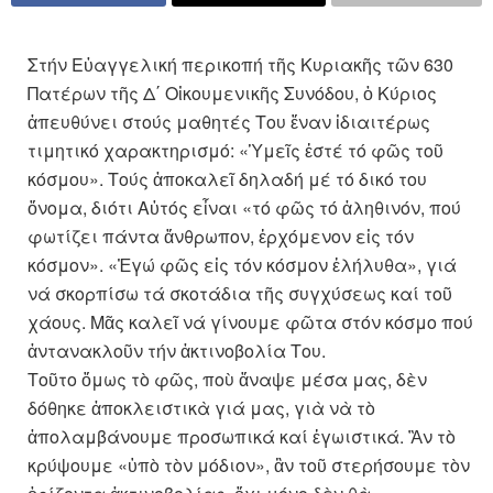
Στήν Εὐαγγελική περικοπή τῆς Κυριακῆς τῶν 630
Πατέρων τῆς Δ΄ Οἰκουμενικῆς Συνόδου, ὁ Κύριος
ἀπευθύνει στούς μαθητές Του ἕναν ἰδιαιτέρως
τιμητικό χαρακτηρισμό: «Ὑμεῖς ἐστέ τό φῶς τοῦ
κόσμου». Τούς ἀποκαλεῖ δηλαδή μέ τό δικό του
ὄνομα, διότι Αὐτός εἶναι «τό φῶς τό ἀληθινόν, πού
φωτίζει πάντα ἄνθρωπον, ἐρχόμενον εἰς τόν
κόσμον». «Ἐγώ φῶς εἰς τόν κόσμον ἐλήλυθα», γιά
νά σκορπίσω τά σκοτάδια τῆς συγχύσεως καί τοῦ
χάους. Μᾶς καλεῖ νά γίνουμε φῶτα στόν κόσμο πού
ἀντανακλοῦν τήν ἀκτινοβολία Του.
Τοῦτο ὅμως τὸ φῶς, ποὺ ἄναψε μέσα μας, δὲν
δόθηκε ἀποκλειστικὰ γιά μας, γιὰ νὰ τὸ
ἀπολαμβάνουμε προσωπικά καί ἐγωιστικά. Ἂν τὸ
κρύψουμε «ὑπὸ τὸν μόδιον», ἂν τοῦ στερήσουμε τὸν