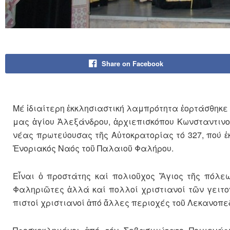
Share on Facebook
Μέ ἰδιαίτερη ἐκκλησιαστική λαμπρότητα ἑορτάσθηκε 
μας ἁγίου Ἀλεξάνδρου, ἀρχιεπισκόπου Κωνσταντινο
νέας πρωτεύουσας τῆς Αὐτοκρατορίας τό 327, πού ἐ
Ἐνοριακός Ναός τοῦ Παλαιοῦ Φαλήρου.
Εἶναι ὁ προστάτης καί πολιοῦχος Ἅγιος τῆς πόλεω
Φαληριῶτες ἀλλά καί πολλοί χριστιανοί τῶν γειτο
πιστοί χριστιανοί ἀπό ἄλλες περιοχές τοῦ Λεκανοπεδ