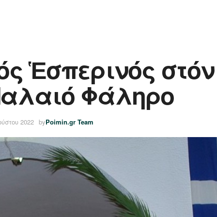
ς Ἑσπερινός στόν 
Παλαιό Φάληρο
ούστου 2022
by
Poimin.gr Team