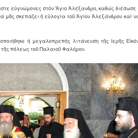
μαστε εὐγνώμονες στόν Ἅγιο Ἀλέξανδρο, καθώς διέσωσε 
νά μᾶς σκεπάζει ἡ εὐλογία τοῦ Ἁγίου Ἀλεξάνδρου καί ν
ποιήθηκε ἡ μεγαλοπρεπής λιτάνευση τῆς ἱερῆς Εἰκό
ς τῆς πόλεως τοῦ Παλαιοῦ Φαλήρου.