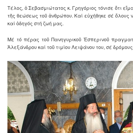
Τέλος, ὁ Σεβασμιώτατος κ. Γρηγόριος τόνισε ὅτι εἴ
τῆς θεώσεως τοῦ ἀνθρώπου. Καί εὐχήθηκε σέ ὅλους 
καί ὁδηγός στή ζωή μας.
Μέ τό πέρας τοῦ Πανηγυρικοῦ Ἑσπερινοῦ πραγματο
Ἀλεξάνδρου καί τοῦ τιμίου Λειψάνου του, σέ δρόμου