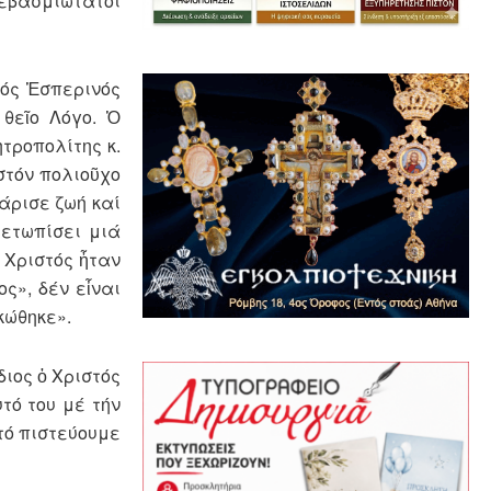
εβασμιώτατοι
κός Ἑσπερινός
 θεῖο Λόγο. Ὁ
τροπολίτης κ.
στόν πολιοῦχο
άρισε ζωή καί
μετωπίσει μιά
 Χριστός ἦταν
ς», δέν εἶναι
κώθηκε».
διος ὀ Χριστός
υτό του μέ τήν
τό πιστεύουμε