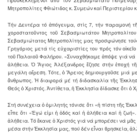
Προσκεκλημένοι ἀπό τόν Σεβασμιώτατο Ποιμενάρ
Μητροπολίτες Φθιώτιδος κ. Συμεών καί Περιστερίου κ
Τήν Δευτέρα τό ἀπόγευμα, στίς 7, τήν παραμονή τ
χοροστατοῦντος τοῦ Σεβασμιωτάτου Μητροπολίτου 
Σεβασμιώτατος Μητροπολίτης μας προσφώνησε τούς 
Γρηγόριος μετά τίς εὐχαριστίες του πρός τόν οἰκεῖ
τοῦ Παλαιοῦ Φαλήρου. «Συναχθήκαμε ἀπόψε γιά νά τ
ἀλήθεια. Ὁ Ἅγιος Ἀλέξανδρος ἔζησε στήν ἐποχή τῆς
μεγάλη αἵρεση. Τότε, ὁ Ἄρειος δημιουργοῦσε μιά με
ἄνθρωπος. Ἡ διαφορά μέ τή διδασκαλία τῆς Ἐκκλησί
Θεός ὁ Χριστός. Ἀντίθετα, ἡ Ἐκκλησία δίδασκε ὅτι ὁ
Στή συνέχεια ὁ ὁμιλητής τόνισε ὅτι «ἡ πίστη τῆς Ἐκκ
εἶπε ὅτι «Ἐγώ εἰμι ἡ ὁδός καί ἡ ἀλήθεια καί ἡ ζωή»
ἀλήθεια. Τό ἔκανε ὀ Χριστός γιά νά μπορέσει νά μᾶ
μέσα στήν Ἐκκλησία μας, πού δέν εἶναι θρησκεία, ἀ