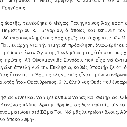
χη Μητροπολίτη Νέας Σμύρνης κ. Συμεών ἦταν οἱ Σ
. Γρηγόριος.
ῆς ἑορτῆς, τελέσθηκε ὁ Μέγας Πανηγυρικός Ἀρχιερατι
Περιστερίου κ. Γρηγορίου, ὁ ὁποῖος καί ἐκήρυξε τόν
δύο προσκεκλημένους Ἀρχιερεῖς, καί ὁ χοροστατῶν Μη
ο Ποιμενάρχη γιά τήν τιμητική πρόσκληση, ἀναφέρθηκε 
ιμήσουμε ἕναν Ἅγιο τῆς Ἐκκλησίας μας, ὁ ὁποῖος μᾶς χ
 πρώτης (Α’) Οἰκουμενικῆς Συνόδου, πού εἶχε νά ἀντι
γάλη ἀπειλή γιά τήν Ἐκκλησία, καθώς ὑποστήριζε ὅτι ὁ
ας ἦταν ὅτι ὁ Ἄρειος ἔλεγε πώς εἶναι «μόνον ἄνθρωπο
 Χριστός ἦταν Θεάνθρωπος, δηλ. ἀληθινός Θεός πού ἐνσαρ
λησίας δίνει καί χαρίζει ἐλπίδα χαρᾶς καί σωτηρίας. Ὁ ἴ
. Κανένας ἄλλος ἱδρυτής θρησκείας δέν ταύτισε τόν ἑα
ς ἐνσωματώσει στό Σῶμα Του. Νά μᾶς λυτρώσει ὅλους. Αὐ
λλά ἀποκάλυψη».