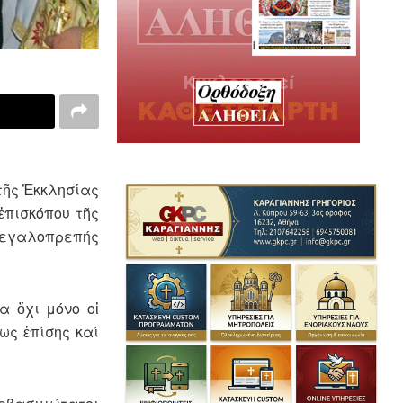
τῆς Ἐκκλησίας
ἐπισκόπου τῆς
 μεγαλοπρεπής
α ὄχι μόνο οἱ
ως ἐπίσης καί