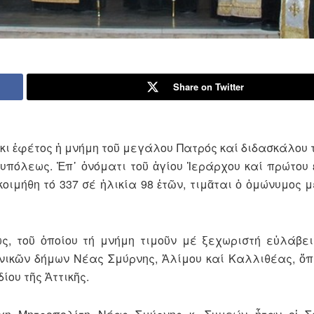
Share on Twitter
κι ἐφέτος ἡ μνήμη τοῦ μεγάλου Πατρός καί διδασκάλου 
υπόλεως. Ἐπ᾽ ὀνόματι τοῦ ἁγίου Ἱεράρχου καί πρώτου 
κοιμήθη τό 337 σέ ἡλικία 98 ἐτῶν, τιμᾶται ὁ ὁμώνυμος
ς, τοῦ ὁποίου τή μνήμη τιμοῦν μέ ξεχωριστή εὐλάβει
νικῶν δήμων Νέας Σμύρνης, Ἁλίμου καί Καλλιθέας, ὅπ
ίου τῆς Ἀττικῆς.