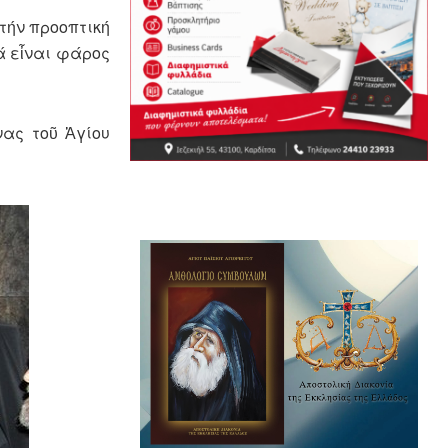
τήν προοπτική
ά εἶναι φάρος
νας τοῦ Ἁγίου