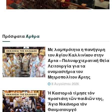
Πρόσφατα
Άρθρα
Με λαμπρότητα η πανήγυρη
ΕΚΚΛΗΣΊΑ ΤΗΣ ΕΛΛΆΔΟΣ
του Αγίου Καλλινίκου στην
Άρτα – Πολυαρχιερατική Θεία
Λειτουργία για τα
ονομαστήρια του
Μητροπολίτου Άρτης
8 Αυγούστου 2026
Ἡ Καστοριὰ τίμησε τὸν
ΕΚΚΛΗΣΊΑ ΤΗΣ ΕΛΛΆΔΟΣ
προστάτη τῶν παιδιῶν της,
Ἅγιο Νικάνορα τὸν
Θαυματουργό