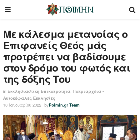
Με κάλεσμα μετανοίας ο
Επιφανείς Θεός μάς
προτρέπει να βαδίσουμε
στον δρόμο του φωτός και
της δόξης Του
in
Εκκλησιαστική Επικαιρότητα
,
Πατριαρχεία -
Αυτοκέφαλες Εκκλησίες
10 Ιανουαρίου 2022
by
Poimin.gr Team