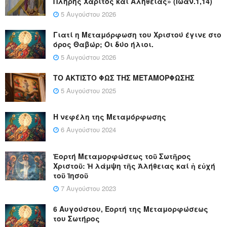
Πλήρης Χάριτος και Αληθείας» (Ιωάν.1,14)
5 Αυγούστου 2026
Γιατί η Μεταμόρφωση του Χριστού έγινε στο
όρος Θαβώρ; Οι δύο ήλιοι.
5 Αυγούστου 2026
ΤΟ ΑΚΤΙΣΤΟ ΦΩΣ ΤΗΣ ΜΕΤΑΜΟΡΦΩΣΗΣ
5 Αυγούστου 2025
Η νεφέλη της Μεταμόρφωσης
6 Αυγούστου 2024
Ἑορτή Μεταμορφώσεως τοῦ Σωτῆρος
Χριστοῦ: Ἡ λάμψη τῆς Ἀλήθειας καί ἡ εὐχή
τοῦ Ἰησοῦ
7 Αυγούστου 2023
6 Αυγούστου, Εορτή της Μεταμορφώσεως
του Σωτήρος