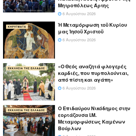
Μητροπόλεως Άρτης
6 Αυγούστου 2026
Ἡ Μεταμόρφωση τοῦ Κυρίου
ΚΗΡΎΓΜΑΤΑ
μας Ἰησοῦ Χριστοῦ
6 Αυγούστου 2026
«Ο Θεός αναζητά φλογερές
ΕΚΚΛΗΣΊΑ ΤΗΣ ΕΛΛΆΔΟΣ
καρδιές, που πυρπολούνται,
από πίστη και αγάπη»
6 Αυγούστου 2026
Ο Επιδαύρου Νικόδημος στην
ΕΚΚΛΗΣΊΑ ΤΗΣ ΕΛΛΆΔΟΣ
εορτάζουσα Ι.Μ.
Μεταμορφώσεως Καμένων
Βούρλων