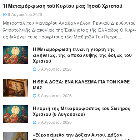
Ἡ Μεταμόρφωση τοῦ Κυρίου μας Ἰησοῦ Χριστοῦ
6 Αυγούστου 2026
Μητροπολίτου Φαναρίου Ἀγαθαγγέλου, Γενικοῦ Διευθυντοῦ
Ἀποστολικῆς Διακονίας τῆς Ἐκκλησίας τῆς Ἑλλάδος Ὁ Κύ­ρι­
ος ἐκλέγει τούς προ­κρί­τους τῶν Μα­θη­τῶν Του Πέ­τρο,...
Η Μεταμόρφωση είναι η γιορτή της
αλήθειας, της αποκάλυψης της δόξας του
Χριστού
6 Αυγούστου 2026
Η ΘΕΙΑ ΔΟΞΑ: ΈΝΑ ΚΑΛΕΣΜΑ ΓΙΑ ΤΟΝ ΚΑΘΕ
ΜΑΣ
5 Αυγούστου 2026
Η εορτή της Μεταμορφώσεως του Σωτήρος
Χριστού (6 Αυγούστου)
5 Αυγούστου 2026
«Εθεασάμεθα την Δόξαν Αυτού, Δόξαν