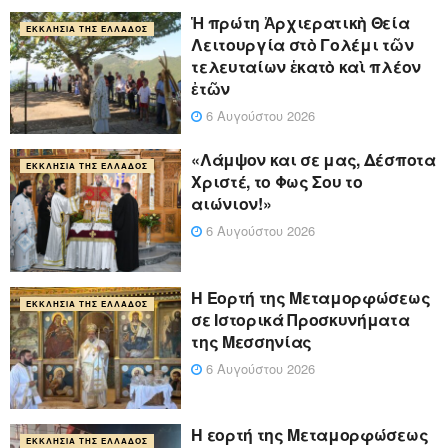
Ἡ πρώτη Ἀρχιερατικὴ Θεία
ΕΚΚΛΗΣΊΑ ΤΗΣ ΕΛΛΆΔΟΣ
Λειτουργία στὸ Γολέμι τῶν
τελευταίων ἑκατὸ καὶ πλέον
ἐτῶν
6 Αυγούστου 2026
«Λάμψον και σε μας, Δέσποτα
ΕΚΚΛΗΣΊΑ ΤΗΣ ΕΛΛΆΔΟΣ
Χριστέ, το Φως Σου το
αιώνιον!»
6 Αυγούστου 2026
Η Εορτή της Μεταμορφώσεως
ΕΚΚΛΗΣΊΑ ΤΗΣ ΕΛΛΆΔΟΣ
σε Ιστορικά Προσκυνήματα
της Μεσσηνίας
6 Αυγούστου 2026
Η εορτή της Μεταμορφώσεως
ΕΚΚΛΗΣΊΑ ΤΗΣ ΕΛΛΆΔΟΣ