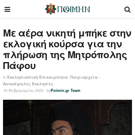
Με αέρα νικητή μπήκε στην
εκλογική κούρσα για την
πλήρωση της Μητρόπολης
Πάφου
in
Εκκλησιαστική Επικαιρότητα
,
Πατριαρχεία -
Αυτοκέφαλες Εκκλησίες
19 Φεβρουαρίου 2023
by
Poimin.gr Team