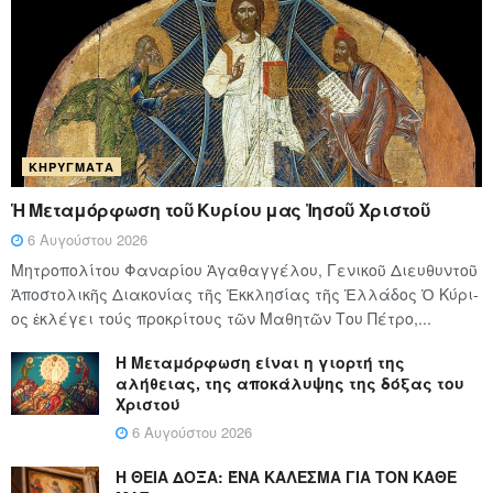
ΚΗΡΎΓΜΑΤΑ
Ἡ Μεταμόρφωση τοῦ Κυρίου μας Ἰησοῦ Χριστοῦ
6 Αυγούστου 2026
Μητροπολίτου Φαναρίου Ἀγαθαγγέλου, Γενικοῦ Διευθυντοῦ
Ἀποστολικῆς Διακονίας τῆς Ἐκκλησίας τῆς Ἑλλάδος Ὁ Κύ­ρι­
ος ἐκλέγει τούς προ­κρί­τους τῶν Μα­θη­τῶν Του Πέ­τρο,...
Η Μεταμόρφωση είναι η γιορτή της
αλήθειας, της αποκάλυψης της δόξας του
Χριστού
6 Αυγούστου 2026
Η ΘΕΙΑ ΔΟΞΑ: ΈΝΑ ΚΑΛΕΣΜΑ ΓΙΑ ΤΟΝ ΚΑΘΕ