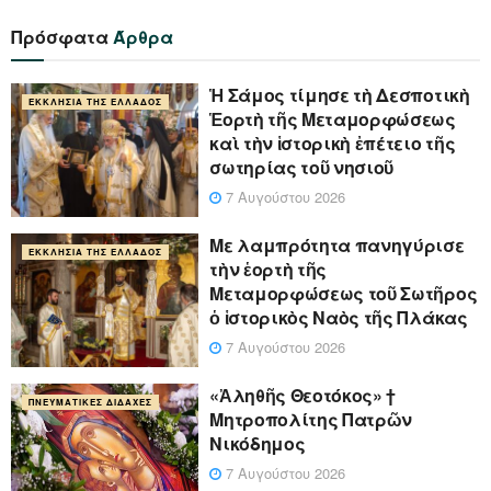
Πρόσφατα
Άρθρα
Ἡ Σάμος τίμησε τὴ Δεσποτικὴ
ΕΚΚΛΗΣΊΑ ΤΗΣ ΕΛΛΆΔΟΣ
Ἑορτὴ τῆς Μεταμορφώσεως
καὶ τὴν ἱστορικὴ ἐπέτειο τῆς
σωτηρίας τοῦ νησιοῦ
7 Αυγούστου 2026
Με λαμπρότητα πανηγύρισε
ΕΚΚΛΗΣΊΑ ΤΗΣ ΕΛΛΆΔΟΣ
τὴν ἑορτὴ τῆς
Μεταμορφώσεως τοῦ Σωτῆρος
ὁ ἱστορικὸς Ναὸς τῆς Πλάκας
7 Αυγούστου 2026
«Ἀληθῆς Θεοτόκος» †
ΠΝΕΥΜΑΤΙΚΈΣ ΔΙΔΑΧΈΣ
Μητροπολίτης Πατρῶν
Νικόδημος
7 Αυγούστου 2026