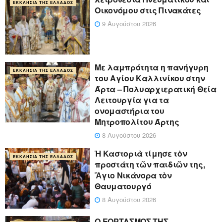
ΕΚΚΛΗΣΊΑ ΤΗΣ ΕΛΛΆΔΟΣ
Οικονόμου στις Πινακάτες
9 Αυγούστου 2026
Με λαμπρότητα η πανήγυρη
ΕΚΚΛΗΣΊΑ ΤΗΣ ΕΛΛΆΔΟΣ
του Αγίου Καλλινίκου στην
Άρτα – Πολυαρχιερατική Θεία
Λειτουργία για τα
ονομαστήρια του
Μητροπολίτου Άρτης
8 Αυγούστου 2026
Ἡ Καστοριὰ τίμησε τὸν
ΕΚΚΛΗΣΊΑ ΤΗΣ ΕΛΛΆΔΟΣ
προστάτη τῶν παιδιῶν της,
Ἅγιο Νικάνορα τὸν
Θαυματουργό
8 Αυγούστου 2026
Ο ΕΟΡΤΑΣΜΟΣ ΤΗΣ