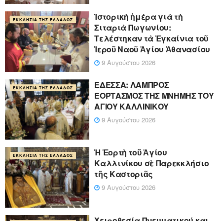
Ἱστορικὴ ἡμέρα γιὰ τὴ
ΕΚΚΛΗΣΊΑ ΤΗΣ ΕΛΛΆΔΟΣ
Σιταριὰ Πωγωνίου:
Τελέστηκαν τὰ Ἐγκαίνια τοῦ
Ἱεροῦ Ναοῦ Ἁγίου Ἀθανασίου
9 Αυγούστου 2026
ΕΔΕΣΣΑ: ΛΑΜΠΡΟΣ
ΕΚΚΛΗΣΊΑ ΤΗΣ ΕΛΛΆΔΟΣ
ΕΟΡΤΑΣΜΟΣ ΤΗΣ ΜΝΗΜΗΣ ΤΟΥ
ΑΓΙΟΥ ΚΑΛΛΙΝΙΚΟΥ
9 Αυγούστου 2026
Ἡ Ἑορτὴ τοῦ Ἁγίου
ΕΚΚΛΗΣΊΑ ΤΗΣ ΕΛΛΆΔΟΣ
Καλλινίκου σὲ Παρεκκλήσιο
τῆς Καστοριᾶς
9 Αυγούστου 2026
Χειροθεσία Πνευματικού και