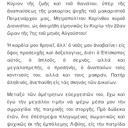
Κύριον τῆς ζωῆς καὶ τοῦ θανάτου, ὑπὲρ τῆς
ἀναπαύσεως τῆς μακαρίας ψυχῆς τοῦ μακαριστοῦ
Ποιμενάρχου μας, Μητροπολίτου Κορίνθου κυροῦ
Διονυσίου, ώς ἐκοιμήθη εἰρηνικῶς ἐν Κυρίῳ τὴν 22αν
ὥραν τῆς 7ης τοῦ μηνὸς Αὐγούστου!
Ἡ καρδία μου θρηνεῖ, ἀλλ’ ὁ νοῦς μου ἀναβαίνει εἰς
ὕψος προσευχῆς καὶ δοξολογίας, διότι ὁ Ἐπίσκοπος
αὐτός, ὁ ἁπλοῦς, ὁ σεμνὸς, αλλά και
μεγαλοπρεπής, ο προσηνὴς, ὁ ἀναπαύων τοὺς
κοντινούς του, αλλά και τους μακράν, Πατήρ
ἀληθινός, ἀνεπαύθη εἰς τὰς σκηνὰς τῶν Δικαίων.
Μεταξύ τῶν ἀμέτρητων εὐεργεσιῶν του, ἔχω καὶ
ἐγὼ τὴν μεγάλην τιμὴν νὰ φέρω μέσα μου τὴν
σφραγίδα τῆς πατρικῆς του στοργῆς. Πρὸ δώδεκα
ἐτῶν, ὅτε ἐπέστρεψα πληγωμένος σωματικῶς καὶ
ψυχικῶς ἐκ τῆς ἐμπόλεμης Λιβύης, εἰς τὴν πατρίδα