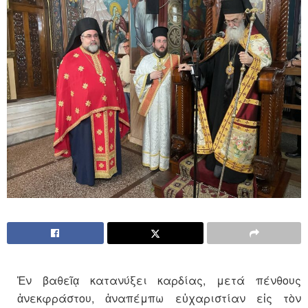
Ἐν βαθεῖᾳ κατανύξει καρδίας, μετά πένθους
ἀνεκφράστου, ἀναπέμπω εὐχαριστίαν εἰς τὸν