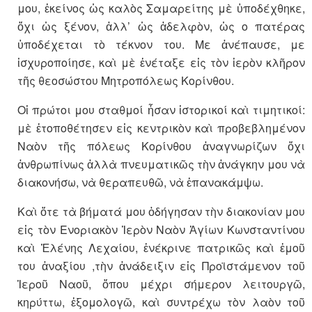
μου, ἐκείνος ὡς καλὸς Σαμαρείτης μὲ ὑποδέχθηκε,
ὄχι ὡς ξένον, ἀλλ’ ὡς ἀδελφὸν, ὡς ο πατέρας
ὑποδέχεται τὸ τέκνον του. Με ἀνέπαυσε, με
ἰσχυροποίησε, καὶ μὲ ἐνέταξε εἰς τὸν ἱερὸν κλῆρον
τῆς θεοσώστου Μητροπόλεως Κορίνθου.
Οἱ πρώτοι μου σταθμοί ἦσαν ἱστορικοί καὶ τιμητικοί:
μὲ ἐτοποθέτησεν εἰς κεντρικὸν καὶ προβεβλημένον
Ναὸν τῆς πόλεως Κορίνθου ἀναγνωρίζων ὄχι
ἀνθρωπίνως ἀλλὰ πνευματικῶς τὴν ἀνάγκην μου νὰ
διακονήσω, νὰ θεραπευθῶ, νὰ ἐπανακάμψω.
Καὶ ὅτε τὰ βήματά μου ὁδήγησαν τὴν διακονίαν μου
εἰς τὸν Ενοριακὸν Ἱερὸν Ναὸν Ἁγίων Κωνσταντίνου
καὶ Ἑλένης Λεχαίου, ἐνέκρινε πατρικῶς καὶ ἐμοῦ
του ἀναξίου ,τὴν ἀνάδειξιν εἰς Προϊστάμενον τοῦ
Ἱεροῦ Ναοῦ, ὅπου μέχρι σήμερον λειτουργῶ,
κηρύττω, ἐξομολογῶ, καὶ συντρέχω τὸν λαὸν τοῦ