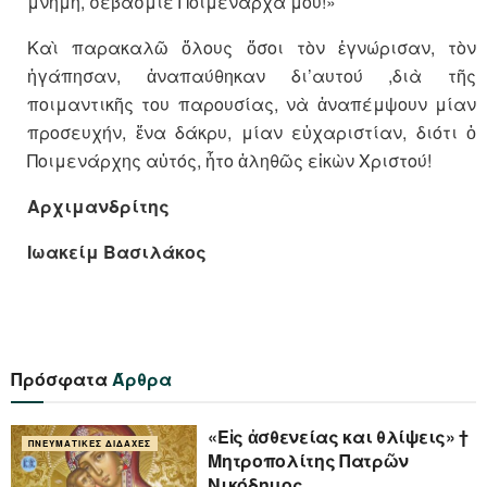
μνήμη, σεβάσμιε Ποιμενάρχα μου!»
Καὶ παρακαλῶ ὅλους ὅσοι τὸν ἐγνώρισαν, τὸν
ἠγάπησαν, ἀναπαύθηκαν δι’αυτού ,διὰ τῆς
ποιμαντικῆς του παρουσίας, νὰ ἀναπέμψουν μίαν
προσευχήν, ἕνα δάκρυ, μίαν εὐχαριστίαν, διότι ὁ
Ποιμενάρχης αὐτός, ἦτο ἀληθῶς εἰκὼν Χριστού!
Αρχιμανδρίτης
Ιωακείμ Βασιλάκος
Πρόσφατα
Άρθρα
«Eἰς ἀσθενείας και θλίψεις» †
ΠΝΕΥΜΑΤΙΚΈΣ ΔΙΔΑΧΈΣ
Μητροπολίτης Πατρῶν
Νικόδημος