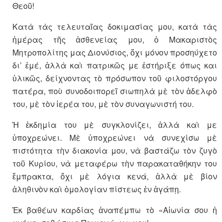
Θεοῦ!
Κατὰ τὰς τελευταῖας δοκιμασίας μου, κατὰ τὰς
ἡμέρας τῆς ἀσθενείας μου, ὁ Μακαριστὸς
Μητροπολίτης μας Διονύσιος, ὄχι μόνον προσηύχετο
δι’ ἐμέ, ἀλλὰ καὶ πατρικῶς με ἐστήριξε όπως και
ὑλικῶς, δείχνοντας τὸ πρόσωπον τοῦ φιλοστόργου
πατέρα, ποὺ συνοδοιπορεῖ σιωπηλὰ μὲ τὸν ἀδελφὸ
του, μὲ τὸν ἱερέα του, μὲ τὸν συναγωνιστή του.
Ἡ ἐκδημία του μὲ συγκλονίζει, ἀλλὰ καὶ με
ὑποχρεώνει. Μὲ ὑποχρεώνει νὰ συνεχίσω μὲ
πιστότητα τὴν διακονία μου, νὰ βαστάζω τὸν ζυγὸ
τοῦ Κυρίου, νὰ μεταφέρω τὴν παρακαταθήκην του
ἔμπρακτα, ὄχι μὲ λόγια κενά, ἀλλὰ μὲ βίον
ἀληθινὸν καὶ ὁμολογίαν πίστεως ἐν ἀγάπῃ.
Ἐκ βαθέων καρδίας ἀναπέμπω τὸ «Αἰωνία σου ἡ