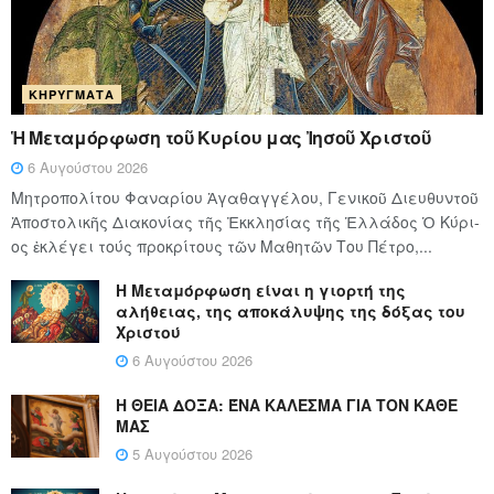
ΚΗΡΎΓΜΑΤΑ
Ἡ Μεταμόρφωση τοῦ Κυρίου μας Ἰησοῦ Χριστοῦ
6 Αυγούστου 2026
Μητροπολίτου Φαναρίου Ἀγαθαγγέλου, Γενικοῦ Διευθυντοῦ
Ἀποστολικῆς Διακονίας τῆς Ἐκκλησίας τῆς Ἑλλάδος Ὁ Κύ­ρι­
ος ἐκλέγει τούς προ­κρί­τους τῶν Μα­θη­τῶν Του Πέ­τρο,...
Η Μεταμόρφωση είναι η γιορτή της
αλήθειας, της αποκάλυψης της δόξας του
Χριστού
6 Αυγούστου 2026
Η ΘΕΙΑ ΔΟΞΑ: ΈΝΑ ΚΑΛΕΣΜΑ ΓΙΑ ΤΟΝ ΚΑΘΕ
ΜΑΣ
5 Αυγούστου 2026