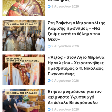
9 Αυγούστου 2026
Στη Ραψάνη ο Μητροπολίτης
ΕΚΚΛΗΣΊΑ ΤΗΣ ΕΛΛΆΔΟΣ
Λαρίσης Ιερώνυμος – «Να
ζούμε κατά το θέλημα του
Θεού»
9 Αυγούστου 2026
«Ἄξιος!» στον Άγιο Μύρωνα
ΠΑΤΡΙΑΡΧΕΊΑ -
ΑΥΤΟΚΈΦΑΛΕΣ ΕΚΚΛΗΣΊΕΣ
Ηρακλείου – Χειροτονήθηκε
Πρεσβύτερος ο π. Νικόλαος
Γιαννακάκης
9 Αυγούστου 2026
Ετήσιο μνημόσυνο για τον
ΕΚΚΛΗΣΊΑ ΤΗΣ ΕΛΛΆΔΟΣ
αείμνηστο Υφυπουργό
Απόστολο Βεσυρόπουλο
9 Αυγούστου 2026