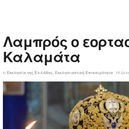
Λαμπρός ο εορτασ
Καλαμάτα
in
Εκκλησία της Ελλάδος
,
Εκκλησιαστική Επικαιρότητα
18 Δεκ