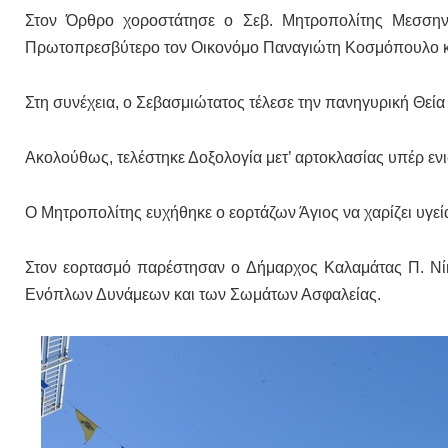
Στον Όρθρο χοροστάτησε ο Σεβ. Μητροπολίτης Μεσσηνί
Πρωτοπρεσβύτερο τον Οικονόμο Παναγιώτη Κοσμόπουλο και
Στη συνέχεια, ο Σεβασμιώτατος τέλεσε την πανηγυρική Θεία
Ακολούθως, τελέστηκε Δοξολογία μετ’ αρτοκλασίας υπέρ ε
Ο Μητροπολίτης ευχήθηκε ο εορτάζων Άγιος να χαρίζει υγεία
Στον εορτασμό παρέστησαν ο Δήμαρχος Καλαμάτας Π. Νίκα
Ενόπλων Δυνάμεων και των Σωμάτων Ασφαλείας.