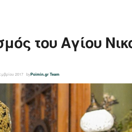
μός του Αγίου Νικ
εμβρίου 2017
by
Poimin.gr Team