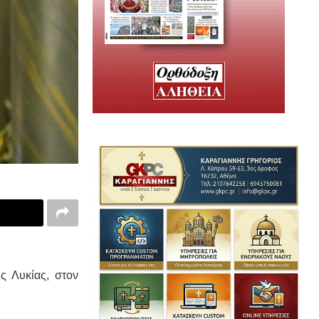
ς Λυκίας, στον