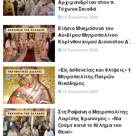
Αρχιμανδρίτου στον π.
Τύχωνα Σκιαδά
10 Αυγούστου 2026
Ετήσιο Μνημόσυνο του
ΕΚΚΛΗΣΊΑ ΤΗΣ ΕΛΛΆΔΟΣ
Αοιδίμου Μητροπολίτου
Κορίνθου κυρού Διονυσίου Δ΄.
10 Αυγούστου 2026
«Eἰς ἀσθενείας και θλίψεις» †
ΠΝΕΥΜΑΤΙΚΈΣ ΔΙΔΑΧΈΣ
Μητροπολίτης Πατρῶν
Νικόδημος
10 Αυγούστου 2026
Στη Ραψάνη ο Μητροπολίτης
ΕΚΚΛΗΣΊΑ ΤΗΣ ΕΛΛΆΔΟΣ
Λαρίσης Ιερώνυμος – «Να
ζούμε κατά το θέλημα του
Θεού»