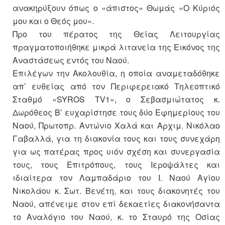
ανακηρύξουν όπως ο «άπιστος» Θωμάς «Ο Κύριός
μου και ο Θεός μου».
Προ του πέρατος της Θείας Λειτουργίας
πραγματοποιήθηκε μικρά λιτανεία της Εικόνος της
Αναστάσεως εντός του Ναού.
Επιλέγων την Ακολουθία, η οποία αναμεταδόθηκε
απ’ ευθείας από τον Περιφερειακό Τηλεοπτικό
Σταθμό «SYROS TV1», ο Σεβασμιώτατος κ.
Δωρόθεος Β’ ευχαρίστησε τους δύο Εφημερίους του
Ναού, Πρωτοπρ. Αντώνιο Χαλά και Αρχιμ. Νικόλαο
Γαβαλλά, για τη διακονία τους και τους συνεχάρη
για ως πατέρας προς υιόν σχέση και συνεργασία
τους, τους Επιτρόπους, τους Ιεροψάλτες και
ιδιαίτερα τον Λαμπαδάριο του Ι. Ναού Αγίου
Νικολάου κ. Σωτ. Βενέτη, και τους διακονητές του
Ναού, απένειμε στον επί δεκαετίες διακονήσαντα
το Αναλόγιο του Ναού, κ. το Σταυρό της Οσίας