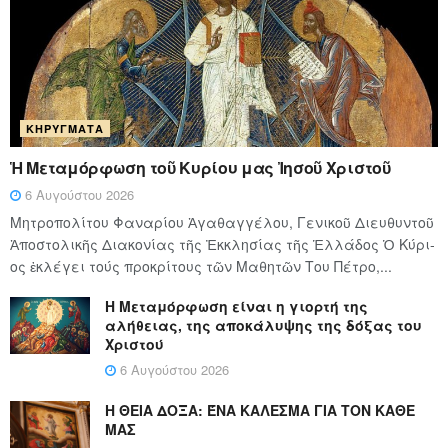
ΚΗΡΎΓΜΑΤΑ
Ἡ Μεταμόρφωση τοῦ Κυρίου μας Ἰησοῦ Χριστοῦ
6 Αυγούστου 2026
Μητροπολίτου Φαναρίου Ἀγαθαγγέλου, Γενικοῦ Διευθυντοῦ
Ἀποστολικῆς Διακονίας τῆς Ἐκκλησίας τῆς Ἑλλάδος Ὁ Κύ­ρι­
ος ἐκλέγει τούς προ­κρί­τους τῶν Μα­θη­τῶν Του Πέ­τρο,...
Η Μεταμόρφωση είναι η γιορτή της
αλήθειας, της αποκάλυψης της δόξας του
Χριστού
6 Αυγούστου 2026
Η ΘΕΙΑ ΔΟΞΑ: ΈΝΑ ΚΑΛΕΣΜΑ ΓΙΑ ΤΟΝ ΚΑΘΕ
ΜΑΣ