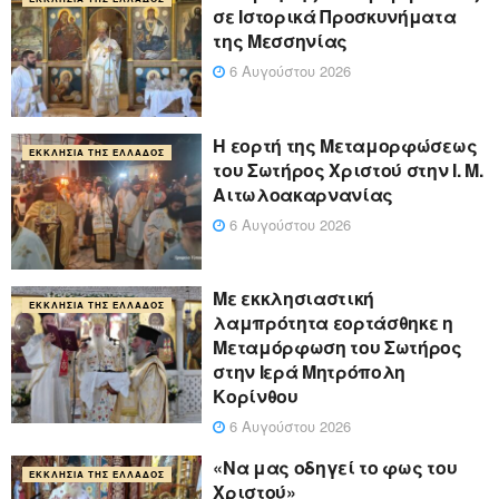
σε Ιστορικά Προσκυνήματα
της Μεσσηνίας
6 Αυγούστου 2026
Η εορτή της Μεταμορφώσεως
ΕΚΚΛΗΣΊΑ ΤΗΣ ΕΛΛΆΔΟΣ
του Σωτήρος Χριστού στην Ι. Μ.
Αιτωλοακαρνανίας
6 Αυγούστου 2026
Με εκκλησιαστική
ΕΚΚΛΗΣΊΑ ΤΗΣ ΕΛΛΆΔΟΣ
λαμπρότητα εορτάσθηκε η
Μεταμόρφωση του Σωτήρος
στην Ιερά Μητρόπολη
Κορίνθου
6 Αυγούστου 2026
«Να μας οδηγεί το φως του
ΕΚΚΛΗΣΊΑ ΤΗΣ ΕΛΛΆΔΟΣ
Χριστού»