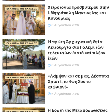
Xειροτονία Πρεσβυτέρου στην
ΕΚΚΛΗΣΊΑ ΤΗΣ ΕΛΛΆΔΟΣ
Ι. Μητρόπολη Μαντινείας και
Κυνουρίας
6 Αυγούστου 2026
Ἡ πρώτη Ἀρχιερατικὴ Θεία
ΕΚΚΛΗΣΊΑ ΤΗΣ ΕΛΛΆΔΟΣ
Λειτουργία στὸ Γολέμι τῶν
τελευταίων ἑκατὸ καὶ πλέον
ἐτῶν
6 Αυγούστου 2026
«Λάμψον και σε μας, Δέσποτα
ΕΚΚΛΗΣΊΑ ΤΗΣ ΕΛΛΆΔΟΣ
Χριστέ, το Φως Σου το
αιώνιον!»
6 Αυγούστου 2026
Η Εορτή της Μεταμορφώσεως
ΕΚΚΛΗΣΊΑ ΤΗΣ ΕΛΛΆΔΟΣ