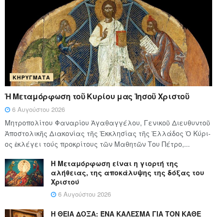
ΚΗΡΎΓΜΑΤΑ
Ἡ Μεταμόρφωση τοῦ Κυρίου μας Ἰησοῦ Χριστοῦ
6 Αυγούστου 2026
Μητροπολίτου Φαναρίου Ἀγαθαγγέλου, Γενικοῦ Διευθυντοῦ
Ἀποστολικῆς Διακονίας τῆς Ἐκκλησίας τῆς Ἑλλάδος Ὁ Κύ­ρι­
ος ἐκλέγει τούς προ­κρί­τους τῶν Μα­θη­τῶν Του Πέ­τρο,...
Η Μεταμόρφωση είναι η γιορτή της
αλήθειας, της αποκάλυψης της δόξας του
Χριστού
6 Αυγούστου 2026
Η ΘΕΙΑ ΔΟΞΑ: ΈΝΑ ΚΑΛΕΣΜΑ ΓΙΑ ΤΟΝ ΚΑΘΕ