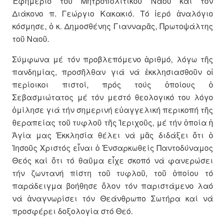
Ἐφημέριο τοῦ Μητροπολιτικοῦ Ναοῦ καί τόν
Διάκονο π. Γεώργιο Κακακιό. Τό ἱερό ἀναλόγιο
κόσμησε, ὁ κ. Δημοσθένης Γιανναρᾶς, Πρωτοψάλτης
τοῦ Ναοῦ.
Σύμφωνα μέ τόν προβλεπόμενο ἀριθμό, λόγω τῆς
πανδημίας, προσῆλθαν γιά νά ἐκκλησιασθοῦν οἱ
περίοικοι πιστοί, πρός τούς ὁποίους ὁ
Σεβασμιώτατος μέ τόν μεστό θεολογικό του λόγο
ὁμίλησε γιά τήν σημερινή εὐαγγελική περικοπή τῆς
θεραπείας τοῦ τυφλοῦ τῆς Ἰεριχοῦς, μέ τήν ὁποία ἡ
Ἁγία μας Ἐκκλησία θέλει νά μᾶς διδάξει ὅτι ὁ
Ἰησοῦς Χριστός εἶναι ὁ Ἐνσαρκωθείς Παντοδύναμος
Θεός καί ὅτι τό θαῦμα εἶχε σκοπό νά φανερώσει
τήν ζωντανή πίστη τοῦ τυφλοῦ, τοῦ ὁποίου τό
παράδειγμα βοήθησε ὅλον τόν παριστάμενο λαό
νά ἀναγνωρίσει τόν Θεάνθρωπο Σωτήρα καί νά
προσφέρει δοξολογία στό Θεό.