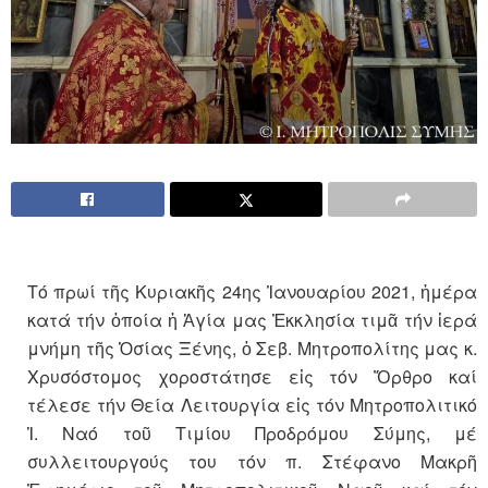
Τό πρωί τῆς Κυριακῆς 24ης Ἰανουαρίου 2021, ἡμέρα
κατά τήν ὁποία ἡ Ἁγία μας Ἐκκλησία τιμᾶ τήν ἱερά
μνήμη τῆς Ὁσίας Ξένης, ὁ Σεβ. Μητροπολίτης μας κ.
Χρυσόστομος χοροστάτησε εἰς τόν Ὄρθρο καί
τέλεσε τήν Θεία Λειτουργία εἰς τόν Μητροπολιτικό
Ἱ. Ναό τοῦ Τιμίου Προδρόμου Σύμης, μέ
συλλειτουργούς του τόν π. Στέφανο Μακρῆ