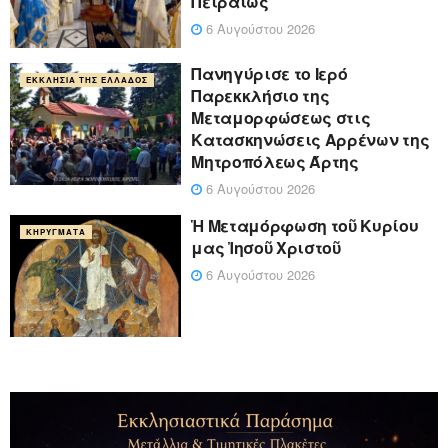
Πειραιώς
6 Αυγούστου 2026
Πανηγύρισε το Ιερό
ΕΚΚΛΗΣΊΑ ΤΗΣ ΕΛΛΆΔΟΣ
Παρεκκλήσιο της
Μεταμορφώσεως στις
Κατασκηνώσεις Αρρένων της
Μητροπόλεως Άρτης
6 Αυγούστου 2026
Ἡ Μεταμόρφωση τοῦ Κυρίου
ΚΗΡΎΓΜΑΤΑ
μας Ἰησοῦ Χριστοῦ
6 Αυγούστου 2026