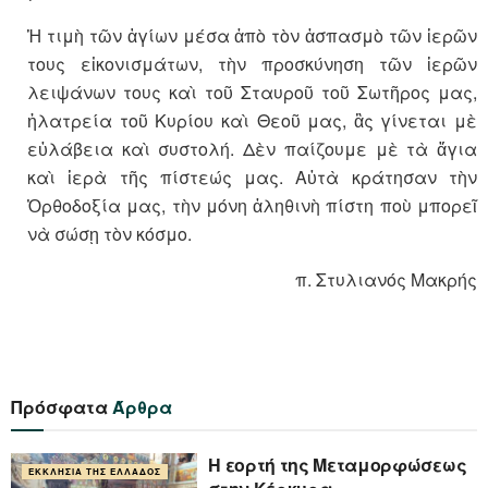
Ἡ τιμὴ τῶν ἁγίων μέσα ἀπὸ τὸν ἀσπασμὸ τῶν ἱερῶν
τους εἰκονισμάτων, τὴν προσκύνηση τῶν ἱερῶν
λειψάνων τους καὶ τοῦ Σταυροῦ τοῦ Σωτῆρος μας,
ἡλατρεία τοῦ Κυρίου καὶ Θεοῦ μας, ἂς γίνεται μὲ
εὐλάβεια καὶ συστολή. Δὲν παίζουμε μὲ τὰ ἅγια
καὶ ἱερὰ τῆς πίστεώς μας. Αὐτὰ κράτησαν τὴν
Ὀρθοδοξία μας, τὴν μόνη ἀληθινὴ πίστη ποὺ μπορεῖ
νὰ σώσῃ τὸν κόσμο.
π. Στυλιανός Μακρής
Πρόσφατα
Άρθρα
Η εορτή της Μεταμορφώσεως
ΕΚΚΛΗΣΊΑ ΤΗΣ ΕΛΛΆΔΟΣ