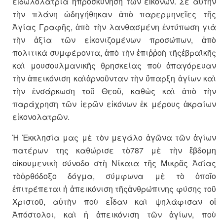
εἰδωλολατρία ἡπροσκύνηση τῶν εἰκόνων. Σὲ αὐτὴν
τὴν πλάνη ὡδηγήθηκαν ἀπὸ παρερμηνεῖες τῆς
Ἁγίας Γραφῆς, ἀπὸ τὴν λανθασμένη ἐντύπωση γιὰ
τὴν ἀξία τῶν εἰκονιζομένων προσώπων, ἀπὸ
πολιτικὰ συμφέροντα, ἀπὸ τὴν ἐπιῤῥοὴ τῆςἑβραϊκῆς
καὶ μουσουλμανικῆς θρησκείας ποὺ ἀπαγόρευαν
τὴν ἀπεικόνιση καὶἀρνοῦνταν τὴν ὕπαρξη ἁγίων καὶ
τὴν ἐνσάρκωση τοῦ Θεοῦ, καθὼς καὶ ἀπὸ τὴν
παράχρηση τῶν ἱερῶν εἰκόνων ἐκ μέρους ἀκραίων
εἰκονολατρῶν.
Ἡ Ἐκκλησία μας μὲ τὸν μεγάλο ἀγῶνα τῶν ἁγίων
πατέρων της καθώρισε τὸ787 μὲ τὴν ἕβδομη
οἰκουμενικὴ σύνοδο στὴ Νίκαια τῆς Μικρᾶς Ἀσίας
τὸὀρθόδοξο δόγμα, σύμφωνα μὲ τὸ ὁποῖο
ἐπιτρέπεται ἡ ἀπεικόνιση τῆςἀνθρώπινης φύσης τοῦ
Χριστοῦ, αὐτὴν ποὺ εἶδαν καὶ ψηλάφισαν οἱ
Ἀπόστολοι, καὶ ἡ ἀπεικόνιση τῶν ἁγίων, ποὺ