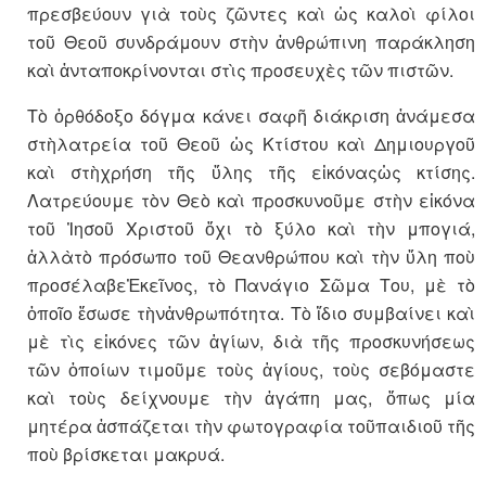
πρεσβεύουν γιὰ τοὺς ζῶντες καὶ ὡς καλοὶ φίλοι
τοῦ Θεοῦ συνδράμουν στὴν ἀνθρώπινη παράκληση
καὶ ἀνταποκρίνονται στὶς προσευχὲς τῶν πιστῶν.
Τὸ ὀρθόδοξο δόγμα κάνει σαφῆ διάκριση ἀνάμεσα
στὴλατρεία τοῦ Θεοῦ ὡς Κτίστου καὶ Δημιουργοῦ
καὶ στὴχρήση τῆς ὕλης τῆς εἰκόναςὡς κτίσης.
Λατρεύουμε τὸν Θεὸ καὶ προσκυνοῦμε στὴν εἰκόνα
τοῦ Ἰησοῦ Χριστοῦ ὄχι τὸ ξύλο καὶ τὴν μπογιά,
ἀλλὰτὸ πρόσωπο τοῦ Θεανθρώπου καὶ τὴν ὕλη ποὺ
προσέλαβεἘκεῖνος, τὸ Πανάγιο Σῶμα Του, μὲ τὸ
ὁποῖο ἔσωσε τὴνἀνθρωπότητα. Τὸ ἴδιο συμβαίνει καὶ
μὲ τὶς εἰκόνες τῶν ἁγίων, διὰ τῆς προσκυνήσεως
τῶν ὁποίων τιμοῦμε τοὺς ἁγίους, τοὺς σεβόμαστε
καὶ τοὺς δείχνουμε τὴν ἀγάπη μας, ὅπως μία
μητέρα ἀσπάζεται τὴν φωτογραφία τοῦπαιδιοῦ τῆς
ποὺ βρίσκεται μακρυά.