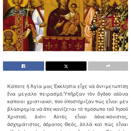
Κάποτε ἡ Ἁγία μας Ἐκκλησία εἶχε νὰ ἀντιμετωπίσῃ
ἕνα μεγάλο πειρασμό.Ὑπῆρξαν τὸν ὄγδοο αἰῶνα
κάποιοι χριστιανοί, ποὺ ὑποστήριζαν πὼς εἶναι μὲν
βλασφημία νὰ ἀπεικονίζεται τὸ πρόσωπο τοῦ Ἰησοῦ
Χριστοῦ, διότι Αὐτὸς εἶναι ὁἀνεικόνιστος,
ἀσχημάτιστος, ἀόρατος Θεός, ἀλλὰ καὶ πὼς εἶναι