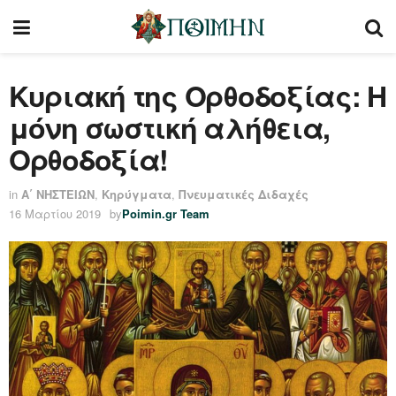
Κυριακή της Ορθοδοξίας: Η
μόνη σωστική αλήθεια,
Ορθοδοξία!
in
Α΄ ΝΗΣΤΕΙΩΝ
,
Κηρύγματα
,
Πνευματικές Διδαχές
16 Μαρτίου 2019
by
Poimin.gr Team