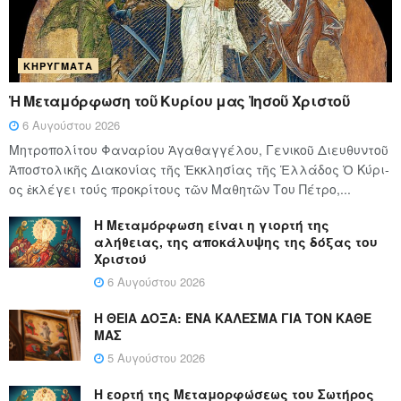
ΚΗΡΎΓΜΑΤΑ
Ἡ Μεταμόρφωση τοῦ Κυρίου μας Ἰησοῦ Χριστοῦ
6 Αυγούστου 2026
Μητροπολίτου Φαναρίου Ἀγαθαγγέλου, Γενικοῦ Διευθυντοῦ
Ἀποστολικῆς Διακονίας τῆς Ἐκκλησίας τῆς Ἑλλάδος Ὁ Κύ­ρι­
ος ἐκλέγει τούς προ­κρί­τους τῶν Μα­θη­τῶν Του Πέ­τρο,...
Η Μεταμόρφωση είναι η γιορτή της
αλήθειας, της αποκάλυψης της δόξας του
Χριστού
6 Αυγούστου 2026
Η ΘΕΙΑ ΔΟΞΑ: ΈΝΑ ΚΑΛΕΣΜΑ ΓΙΑ ΤΟΝ ΚΑΘΕ
ΜΑΣ
5 Αυγούστου 2026
Η εορτή της Μεταμορφώσεως του Σωτήρος