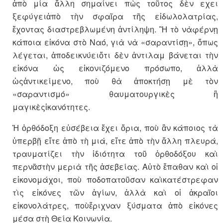
ἀπὸ μία ἄλλη σημαίνει πὼς τοῦτος δὲν εχει
ξεφύγειἀπὸ τὴν σφαῖρα τῆς εἰδωλολατρίας,
ἔχοντας διαστρεβλωμένη ἀντίληψη. Ἢ τὸ νὰφέρνῃ
κάποια εἰκόνα στὸ Ναό, γιὰ νὰ «σαραντίσῃ», ὅπως
λέγεται, ἀποδεικνύειὅτι δὲν ἀντιλαμ βάνεται τὴν
εἰκόνα ὡς εἰκονιζόμενο πρόσωπο, ἀλλὰ
ὡςἀντικείμενο, ποὺ θὰ ἀποκτήσῃ μὲ τὸν
«σαραντισμό» θαυματουργικὲς ἢ
μαγικὲςἱκανότητες.
Ἡ ὀρθόδοξη εὐσέβεια ἔχει ὅρια, ποὺ ἂν κάποιος τὰ
ὑπερβῇ εἴτε ἀπὸ τὴ μιά, εἴτε ἀπὸ τὴν ἄλλη πλευρά,
τραυματίζει τὴν ἰδιότητα τοῦ ὀρθοδόξου καὶ
περνᾶστὴν μεριὰ τῆς ἀσεβείας. Αὐτὸ ἔπαθαν καὶ οἱ
εἰκονομάχοι, ποὺ ποδοπατοῦσαν καὶκατέστρεφαν
τὶς εἰκόνες τῶν ἁγίων, ἀλλὰ καὶ οἱ ἀκραῖοι
εἰκονολάτρες, ποὺἔριχναν ξύσματα ἀπὸ εἰκόνες
μέσα στὴ Θεία Κοινωνία.