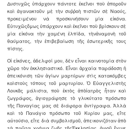
Δυστυχῶς ὑπάρχουν πάντοτε ἐκεῖνοι ποὺ ἀποροῦν
καὶ ἀγανακτοῦν μὲ τὴν συῤῥοὴ πιστῶν σὲ Ναούς,
προκειμένου νὰ προσκυνήσουν μία εἰκόνα.
Εὐτυχῶςὅμως ὑπάρχουν καὶ ἐκεῖνοι ποὺ βρίσκουν σὲ
μία εἰκόνα τὴν χαμένη ἐλπίδα, τὴνἀναμονὴ τοῦ
θαύματος, τὴν ἐπιβεβαίωση τῆς ἐσωτερικῆς τους
πίστης.
Οἱ εἰκόνες, ἀδελφοί μου, δὲν εἶναι καινοτομία στὸν
χῶρο τὸν ἐκκλησιαστικό. Εἶναι ἀρχαία παράδοση ἡ
ἀπεικόνιση τῶν ἁγίων μαρτύρων στὶς κατακόμβες
καὶστοὺς τόπους τοῦ μαρτυρίου. Ὁ Εὐαγγελιστὴς
Λουκᾶς μάλιστα, ποὺ ἐκτὸς ἀπὸἰατρὸς ἦταν καὶ
ζωγράφος, ἁγιογράφησε τὸ γλυκύτατο πρόσωπο
τῆς Παναγίας μας σὲ διάφορα ἀντίγραφα. Ἀλλὰ
καὶ τὸ Πανάγιο πρόσωπο τοῦ Κυρίου μας, εἴτε
αὐτούσιο, εἴτε διὰ συμβολισμοῦ, ἀπεικονιζόταν ἀπὸ
τὰ πρῶτα χρόνια ζωῆς τῆςἘκκλησίας, ἀφοῦ ἔγινε