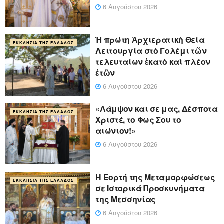
6 Αυγούστου 2026
Ἡ πρώτη Ἀρχιερατικὴ Θεία
ΕΚΚΛΗΣΊΑ ΤΗΣ ΕΛΛΆΔΟΣ
Λειτουργία στὸ Γολέμι τῶν
τελευταίων ἑκατὸ καὶ πλέον
ἐτῶν
6 Αυγούστου 2026
«Λάμψον και σε μας, Δέσποτα
ΕΚΚΛΗΣΊΑ ΤΗΣ ΕΛΛΆΔΟΣ
Χριστέ, το Φως Σου το
αιώνιον!»
6 Αυγούστου 2026
Η Εορτή της Μεταμορφώσεως
ΕΚΚΛΗΣΊΑ ΤΗΣ ΕΛΛΆΔΟΣ
σε Ιστορικά Προσκυνήματα
της Μεσσηνίας
6 Αυγούστου 2026