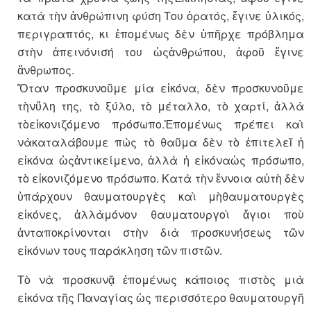
κατὰ τὴν ἀνθρώπινη φύση Του ὁρατός, ἔγινε ὑλικός,
περιγραπτός, κι ἑπομένως δὲν ὑπῆρχε πρόβλημα
στὴν ἀπεινόνισή του ὡςἀνθρώπου, ἀφοῦ ἔγινε
ἄνθρωπος.
Ὅταν προσκυνοῦμε μία εἰκόνα, δὲν προσκυνοῦμε
τὴνὕλη της, τὸ ξύλο, τὸ μέταλλο, τὸ χαρτί, ἀλλὰ
τὸεἰκονιζόμενο πρόσωπο.Ἑπομένως πρέπει καὶ
νὰκαταλάβουμε πὼς τὸ θαῦμα δὲν τὸ ἐπιτελεῖ ἡ
εἰκόνα ὡςἀντικείμενο, ἀλλὰ ἡ εἰκόναὡς πρόσωπο,
τὸ εἰκονιζόμενο πρόσωπο. Κατὰ τὴν ἔννοια αὐτὴ δὲν
ὑπάρχουν θαυματουργὲς καὶ μὴθαυματουργὲς
εἰκόνες, ἀλλὰμόνον θαυματουργοὶ ἅγιοι ποὺ
ἀνταποκρίνονται στὴν διὰ προσκυνήσεως τῶν
εἰκόνων τους παράκληση τῶν πιστῶν.
Τὸ νὰ προσκυνᾷ ἑπομένως κάποιος πιστὸς μιὰ
εἰκόνα τῆς Παναγίας ὡς περισσότερο θαυματουργῆ