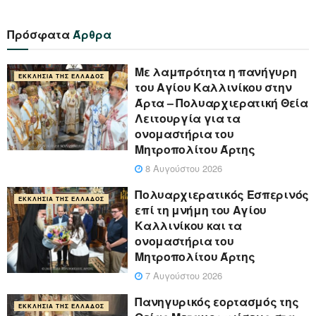
Πρόσφατα
Άρθρα
Με λαμπρότητα η πανήγυρη
ΕΚΚΛΗΣΊΑ ΤΗΣ ΕΛΛΆΔΟΣ
του Αγίου Καλλινίκου στην
Άρτα – Πολυαρχιερατική Θεία
Λειτουργία για τα
ονομαστήρια του
Μητροπολίτου Άρτης
8 Αυγούστου 2026
Πολυαρχιερατικός Εσπερινός
ΕΚΚΛΗΣΊΑ ΤΗΣ ΕΛΛΆΔΟΣ
επί τη μνήμη του Αγίου
Καλλινίκου και τα
ονομαστήρια του
Μητροπολίτου Άρτης
7 Αυγούστου 2026
Πανηγυρικός εορτασμός της
ΕΚΚΛΗΣΊΑ ΤΗΣ ΕΛΛΆΔΟΣ