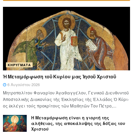
ΚΗΡΎΓΜΑΤΑ
Ἡ Μεταμόρφωση τοῦ Κυρίου μας Ἰησοῦ Χριστοῦ
6 Αυγούστου 2026
Μητροπολίτου Φαναρίου Ἀγαθαγγέλου, Γενικοῦ Διευθυντοῦ
Ἀποστολικῆς Διακονίας τῆς Ἐκκλησίας τῆς Ἑλλάδος Ὁ Κύ­ρι­
ος ἐκλέγει τούς προ­κρί­τους τῶν Μα­θη­τῶν Του Πέ­τρο,...
Η Μεταμόρφωση είναι η γιορτή της
αλήθειας, της αποκάλυψης της δόξας του
Χριστού