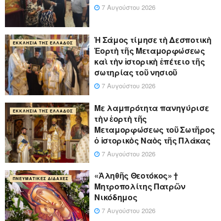
7 Αυγούστου 2026
Ἡ Σάμος τίμησε τὴ Δεσποτικὴ
ΕΚΚΛΗΣΊΑ ΤΗΣ ΕΛΛΆΔΟΣ
Ἑορτὴ τῆς Μεταμορφώσεως
καὶ τὴν ἱστορικὴ ἐπέτειο τῆς
σωτηρίας τοῦ νησιοῦ
7 Αυγούστου 2026
Με λαμπρότητα πανηγύρισε
ΕΚΚΛΗΣΊΑ ΤΗΣ ΕΛΛΆΔΟΣ
τὴν ἑορτὴ τῆς
Μεταμορφώσεως τοῦ Σωτῆρος
ὁ ἱστορικὸς Ναὸς τῆς Πλάκας
7 Αυγούστου 2026
«Ἀληθῆς Θεοτόκος» †
ΠΝΕΥΜΑΤΙΚΈΣ ΔΙΔΑΧΈΣ
Μητροπολίτης Πατρῶν
Νικόδημος
7 Αυγούστου 2026