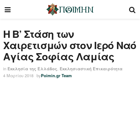
Η Β’ Στάση των
Χαιρετισμών στον Ιερό Ναό
Αγίας Σοφίας Λαμίας
in
Εκκλησία της Ελλάδος
,
Εκκλησιαστική Επικαιρότητα
4 Μαρτίου 2018
by
Poimin.gr Team