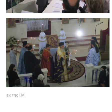
εκ της Ι.Μ.