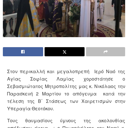
Στον περικαλλή και μεγαλοπρεπή Ιερό Ναό της
Αγίας Σοφίας Λαμίας χοροστάτησε ο
Σεβασμιώτατος Μητροπολίτης μας κ. Νικόλαος την
Παρασκευή 2 Μαρτίου το απόγευμα κατά την
τέλεση της Β΄ Στάσεως των Χαιρετισμών στην
Υπεραγία Θεοτόκου.
Τους θαυμασίους ύμνους της ακολουθίας
απέδωσαν άρτια : ο Πρωτοψάλτης του Ναού κ.