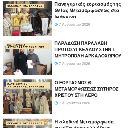
Πανηγυρικός εορτασμός της
ΕΚΚΛΗΣΊΑ ΤΗΣ ΕΛΛΆΔΟΣ
Θείας Μεταμορφώσεως στα
Ιωάννινα
7 Αυγούστου 2026
ΠΑΡΑΔΟΣΗ ΠΑΡΑΛΑΒΗ
ΠΑΤΡΙΑΡΧΕΊΑ -
ΑΥΤΟΚΈΦΑΛΕΣ ΕΚΚΛΗΣΊΕΣ
ΠΡΩΤΟΣΥΓΚΕΛΛΟΥ ΣΤΗΝ Ι.
ΜΗΤΡΟΠΟΛΗ ΑΡΚΑΛΟΧΩΡΙΟΥ
7 Αυγούστου 2026
Ο ΕΟΡΤΑΣΜΟΣ Θ.
ΠΑΤΡΙΑΡΧΕΊΑ -
ΑΥΤΟΚΈΦΑΛΕΣ ΕΚΚΛΗΣΊΕΣ
ΜΕΤΑΜΟΡΦΩΣΕΩΣ ΣΩΤΗΡΟΣ
ΧΡΙΣΤΟΥ ΣΤΗ ΛΕΡΟ
7 Αυγούστου 2026
Η αληθινή Μεταμόρφωση
ΕΚΚΛΗΣΊΑ ΤΗΣ ΕΛΛΆΔΟΣ
αρχίζει όταν αλλάζει η