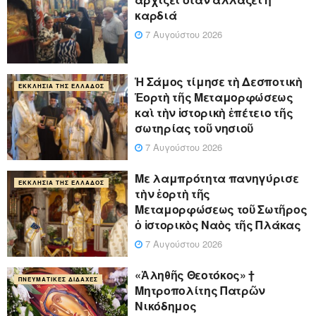
καρδιά
7 Αυγούστου 2026
Ἡ Σάμος τίμησε τὴ Δεσποτικὴ
ΕΚΚΛΗΣΊΑ ΤΗΣ ΕΛΛΆΔΟΣ
Ἑορτὴ τῆς Μεταμορφώσεως
καὶ τὴν ἱστορικὴ ἐπέτειο τῆς
σωτηρίας τοῦ νησιοῦ
7 Αυγούστου 2026
Με λαμπρότητα πανηγύρισε
ΕΚΚΛΗΣΊΑ ΤΗΣ ΕΛΛΆΔΟΣ
τὴν ἑορτὴ τῆς
Μεταμορφώσεως τοῦ Σωτῆρος
ὁ ἱστορικὸς Ναὸς τῆς Πλάκας
7 Αυγούστου 2026
«Ἀληθῆς Θεοτόκος» †
ΠΝΕΥΜΑΤΙΚΈΣ ΔΙΔΑΧΈΣ
Μητροπολίτης Πατρῶν
Νικόδημος