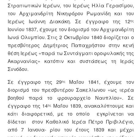
Στρατιωτικών Ιερέων, του Ιερέως Ηλία Γερασίμου,
του Αρχιμανδρίτη Νικηφόρου Ρωμανίδη και του
Ιερέως Ιωάννη Διακάκη. Σε έγγραφο της 12
ης
Ιουνίου 1837, έχουμε τον διορισμό του Αρχιμανδρίτη
Ιωνά Ολυμπίου. Στις 2 Οκτωβρίου 1840 διορίζεται ο
πρεσβύτερος Δημήτριος Παπαχρήστου στην κενή
θέση Ιερέως «παρά τω Συντάγματι οροφυλακής της
Ακαρνανίας» κατόπιν και συστάσεως τη Ιεράς
Συνόδου.
Σε έγγραφο της 29
Μαΐου 1841, έχουμε τον
ης
διορισμό του πρεσβυτέρου Σακελίωνου «ως ιερέα
βοηθού παρά το φρουραρχείο Ναυπλίου». Σε
έγγραφο της 14
Μαΐου 1839, ανακαλύπτουμε και
ης
κάτι διαφορετικό, με το οποίο εγκρίνεται να
δίδεται στον Καθολικό Ιερέα Πέτρο Πριβιλέγιο,
από 7 Ιανουα- ρίου του έτους 1839 και μέχρι