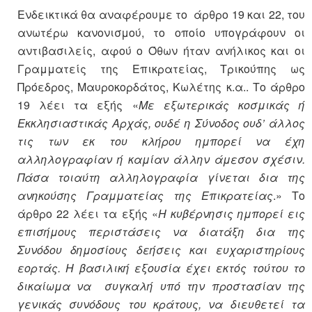
Ενδεικτικά θα αναφέρουμε το άρθρο 19 και 22, του
ανωτέρω κανονισμού, το οποίο υπογράφουν οι
αντιβασιλείς, αφού ο Όθων ήταν ανήλικος και οι
Γραμματείς της Επικρατείας, Τρικούπης ως
Πρόεδρος, Μαυροκορδάτος, Κωλέτης κ.α.. Το άρθρο
19 λέει τα εξής «
Με εξωτερικάς κοσμικάς ή
Εκκλησιαστικάς Αρχάς, ουδέ η Σύνοδος ουδ’ άλλος
τις των εκ του κλήρου ημπορεί να έχη
αλληλογραφίαν ή καμίαν άλλην άμεσον σχέσιν.
Πάσα τοιαύτη αλληλογραφία γίνεται δια της
ανηκούσης Γραμματείας της Επικρατείας
.» Το
άρθρο 22 λέει τα εξής «
Η κυβέρνησις ημπορεί εις
επισήμους περιστάσεις να διατάξη δια της
Συνόδου δημοσίους δεήσεις και ευχαριστηρίους
εορτάς. Η βασιλική εξουσία έχει εκτός τούτου το
δικαίωμα να συγκαλή υπό την προστασίαν της
γενικάς συνόδους του κράτους, να διευθετεί τα