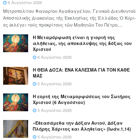
6 Αυγούστου 2026
Μητροπολίτου Φαναρίου Ἀγαθαγγέλου, Γενικοῦ Διευθυντοῦ
Ἀποστολικῆς Διακονίας τῆς Ἐκκλησίας τῆς Ἑλλάδος Ὁ Κύ­ρι­
ος ἐκλέγει τούς προ­κρί­τους τῶν Μα­θη­τῶν Του Πέ­τρο,...
Η Μεταμόρφωση είναι η γιορτή της
αλήθειας, της αποκάλυψης της δόξας του
Χριστού
6 Αυγούστου 2026
Η ΘΕΙΑ ΔΟΞΑ: ΈΝΑ ΚΑΛΕΣΜΑ ΓΙΑ ΤΟΝ ΚΑΘΕ
ΜΑΣ
5 Αυγούστου 2026
Η εορτή της Μεταμορφώσεως του Σωτήρος
Χριστού (6 Αυγούστου)
5 Αυγούστου 2026
«Εθεασάμεθα την Δόξαν Αυτού, Δόξαν
Πλήρης Χάριτος και Αληθείας» (Ιωάν.1,14)
5 Αυγούστου 2026