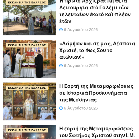
Ἡ πρώτη Ἀρχιερατικὴ Θεία
ΕΚΚΛΗΣΊΑ ΤΗΣ ΕΛΛΆΔΟΣ
Λειτουργία στὸ Γολέμι τῶν
τελευταίων ἑκατὸ καὶ πλέον
ἐτῶν
6 Αυγούστου 2026
«Λάμψον και σε μας, Δέσποτα
ΕΚΚΛΗΣΊΑ ΤΗΣ ΕΛΛΆΔΟΣ
Χριστέ, το Φως Σου το
αιώνιον!»
6 Αυγούστου 2026
Η Εορτή της Μεταμορφώσεως
ΕΚΚΛΗΣΊΑ ΤΗΣ ΕΛΛΆΔΟΣ
σε Ιστορικά Προσκυνήματα
της Μεσσηνίας
6 Αυγούστου 2026
Η εορτή της Μεταμορφώσεως
ΕΚΚΛΗΣΊΑ ΤΗΣ ΕΛΛΆΔΟΣ
του Σωτήρος Χριστού στην Ι. Μ.