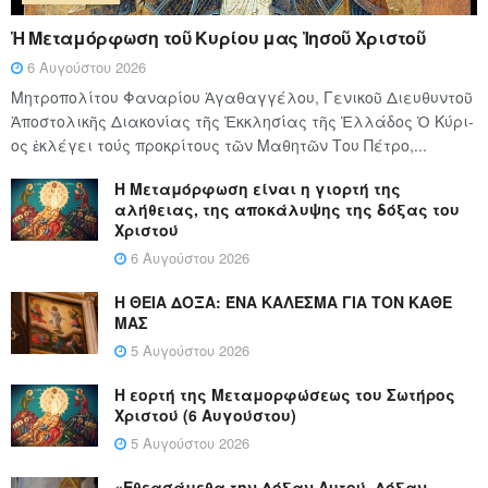
Ἡ Μεταμόρφωση τοῦ Κυρίου μας Ἰησοῦ Χριστοῦ
6 Αυγούστου 2026
Μητροπολίτου Φαναρίου Ἀγαθαγγέλου, Γενικοῦ Διευθυντοῦ
Ἀποστολικῆς Διακονίας τῆς Ἐκκλησίας τῆς Ἑλλάδος Ὁ Κύ­ρι­
ος ἐκλέγει τούς προ­κρί­τους τῶν Μα­θη­τῶν Του Πέ­τρο,...
Η Μεταμόρφωση είναι η γιορτή της
αλήθειας, της αποκάλυψης της δόξας του
Χριστού
6 Αυγούστου 2026
Η ΘΕΙΑ ΔΟΞΑ: ΈΝΑ ΚΑΛΕΣΜΑ ΓΙΑ ΤΟΝ ΚΑΘΕ
ΜΑΣ
5 Αυγούστου 2026
Η εορτή της Μεταμορφώσεως του Σωτήρος
Χριστού (6 Αυγούστου)
5 Αυγούστου 2026
«Εθεασάμεθα την Δόξαν Αυτού, Δόξαν