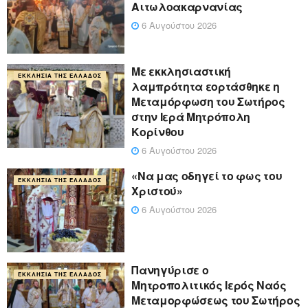
Αιτωλοακαρνανίας
6 Αυγούστου 2026
Με εκκλησιαστική
ΕΚΚΛΗΣΊΑ ΤΗΣ ΕΛΛΆΔΟΣ
λαμπρότητα εορτάσθηκε η
Μεταμόρφωση του Σωτήρος
στην Ιερά Μητρόπολη
Κορίνθου
6 Αυγούστου 2026
«Να μας οδηγεί το φως του
ΕΚΚΛΗΣΊΑ ΤΗΣ ΕΛΛΆΔΟΣ
Χριστού»
6 Αυγούστου 2026
Πανηγύρισε ο
ΕΚΚΛΗΣΊΑ ΤΗΣ ΕΛΛΆΔΟΣ
Μητροπολιτικός Ιερός Ναός
Μεταμορφώσεως του Σωτήρος