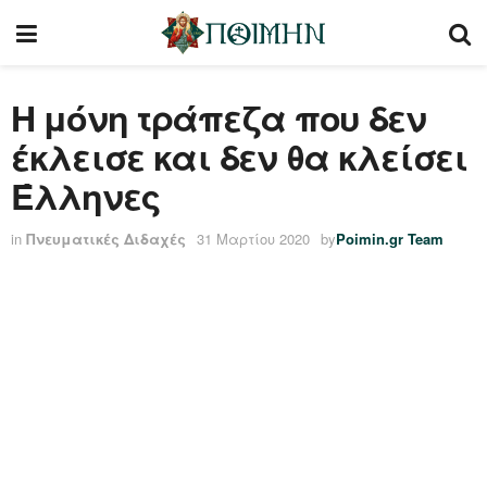
Η μόνη τράπεζα που δεν
έκλεισε και δεν θα κλείσει
Έλληνες
in
Πνευματικές Διδαχές
31 Μαρτίου 2020
by
Poimin.gr Team