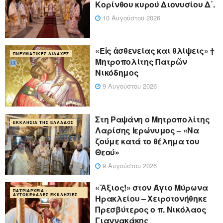
Κορίνθου κυρού Διονυσίου Δ΄.
10 Αυγούστου 2026
«Eἰς ἀσθενείας και θλίψεις» †
ΠΝΕΥΜΑΤΙΚΈΣ ΔΙΔΑΧΈΣ
Μητροπολίτης Πατρῶν
Νικόδημος
9 Αυγούστου 2026
Στη Ραψάνη ο Μητροπολίτης
ΕΚΚΛΗΣΊΑ ΤΗΣ ΕΛΛΆΔΟΣ
Λαρίσης Ιερώνυμος – «Να
ζούμε κατά το θέλημα του
Θεού»
9 Αυγούστου 2026
«Ἄξιος!» στον Άγιο Μύρωνα
ΠΑΤΡΙΑΡΧΕΊΑ -
ΑΥΤΟΚΈΦΑΛΕΣ ΕΚΚΛΗΣΊΕΣ
Ηρακλείου – Χειροτονήθηκε
Πρεσβύτερος ο π. Νικόλαος
Γιαννακάκης