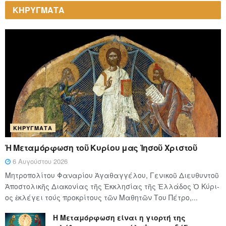
ΚΗΡΥΓΜΑΤΑ
ΚΗΡΎΓΜΑΤΑ
Ἡ Μεταμόρφωση τοῦ Κυρίου μας Ἰησοῦ Χριστοῦ
6 Αυγούστου 2026
Μητροπολίτου Φαναρίου Ἀγαθαγγέλου, Γενικοῦ Διευθυντοῦ
Ἀποστολικῆς Διακονίας τῆς Ἐκκλησίας τῆς Ἑλλάδος Ὁ Κύ­ρι­
ος ἐκλέγει τούς προ­κρί­τους τῶν Μα­θη­τῶν Του Πέ­τρο,...
Η Μεταμόρφωση είναι η γιορτή της