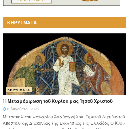
ΚΗΡΥΓΜΑΤΑ
ΚΗΡΎΓΜΑΤΑ
Ἡ Μεταμόρφωση τοῦ Κυρίου μας Ἰησοῦ Χριστοῦ
6 Αυγούστου 2026
Μητροπολίτου Φαναρίου Ἀγαθαγγέλου, Γενικοῦ Διευθυντοῦ
Ἀποστολικῆς Διακονίας τῆς Ἐκκλησίας τῆς Ἑλλάδος Ὁ Κύ­ρι­