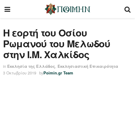
Η εορτή του Οσίου
Ρωμανού του Μελωδού
στην Ι.Μ. Χαλκίδος
in
Εκκλησία της Ελλάδος
,
Εκκλησιαστική Επικαιρότητα
3 Οκτωβρίου 2019
by
Poimin.gr Team