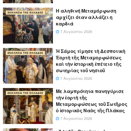
Η αληθινή Μεταμόρφωση
ΕΚΚΛΗΣΊΑ ΤΗΣ ΕΛΛΆΔΟΣ
αρχίζει όταν αλλάζει η
καρδιά
7 Αυγούστου 2026
Ἡ Σάμος τίμησε τὴ Δεσποτικὴ
ΕΚΚΛΗΣΊΑ ΤΗΣ ΕΛΛΆΔΟΣ
Ἑορτὴ τῆς Μεταμορφώσεως
καὶ τὴν ἱστορικὴ ἐπέτειο τῆς
σωτηρίας τοῦ νησιοῦ
7 Αυγούστου 2026
Με λαμπρότητα πανηγύρισε
ΕΚΚΛΗΣΊΑ ΤΗΣ ΕΛΛΆΔΟΣ
τὴν ἑορτὴ τῆς
Μεταμορφώσεως τοῦ Σωτῆρος
ὁ ἱστορικὸς Ναὸς τῆς Πλάκας
7 Αυγούστου 2026