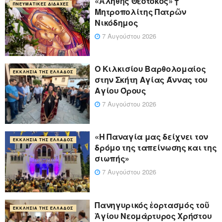
«Ἀληθῆς Θεοτόκος» †
ΠΝΕΥΜΑΤΙΚΈΣ ΔΙΔΑΧΈΣ
Μητροπολίτης Πατρῶν
Νικόδημος
7 Αυγούστου 2026
Ο Κιλκισίου Βαρθολομαίος
ΕΚΚΛΗΣΊΑ ΤΗΣ ΕΛΛΆΔΟΣ
στην Σκήτη Αγίας Άννας του
Αγίου Όρους
7 Αυγούστου 2026
«Η Παναγία μας δείχνει τον
ΕΚΚΛΗΣΊΑ ΤΗΣ ΕΛΛΆΔΟΣ
δρόμο της ταπείνωσης και της
σιωπής»
7 Αυγούστου 2026
Πανηγυρικός ἑορτασμός τοῦ
ΕΚΚΛΗΣΊΑ ΤΗΣ ΕΛΛΆΔΟΣ
Ἁγίου Νεομάρτυρος Χρήστου