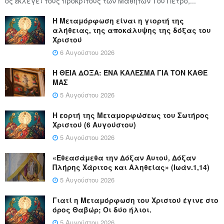
ος ἐκλέγει τούς προ­κρί­τους τῶν Μα­θη­τῶν Του Πέ­τρο,...
Η Μεταμόρφωση είναι η γιορτή της
αλήθειας, της αποκάλυψης της δόξας του
Χριστού
6 Αυγούστου 2026
Η ΘΕΙΑ ΔΟΞΑ: ΈΝΑ ΚΑΛΕΣΜΑ ΓΙΑ ΤΟΝ ΚΑΘΕ
ΜΑΣ
5 Αυγούστου 2026
Η εορτή της Μεταμορφώσεως του Σωτήρος
Χριστού (6 Αυγούστου)
5 Αυγούστου 2026
«Εθεασάμεθα την Δόξαν Αυτού, Δόξαν
Πλήρης Χάριτος και Αληθείας» (Ιωάν.1,14)
5 Αυγούστου 2026
Γιατί η Μεταμόρφωση του Χριστού έγινε στο
όρος Θαβώρ; Οι δύο ήλιοι.
5 Αυγούστου 2026