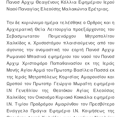
Πανοσ Αρχιμ Θεαγένους Κόλλια Εφημέριου Ιερού
Ναού Παναγίας Ελεούσης Μαλακώντα Ερέτριας.
Την δε κυριώνυμο ημέρα τελέσθηκε ο Όρθρος και η
Αρχιερατική Θεία Λειτουργία προεξάρχοντος του
Σεβασμιωτατου Ποιμενάρχου Μητροπολίτου
Χαλκίδος κ. Χρυσοστόμου πλαισιούμενος από του
άγοντος την ονομαστική του εορτή Πανοσ Αρχιμ
Ρωμανού Μπασινά εφημέριου του ναού τον Πανοσ
Αρχιμ Χριστοφόρο Παπαθανασίου εκ της Ιεράς
Μονής Αγίου Αρμά τον Πρωτοπρ Βασίλειο Πασσά εκ
της Ιεράς Μητροπόλεως Κηφισίας Αμαρουσίου και
Ωροπού τον Πρωτοπρ Γεώργιο Μωραΐτη εφημέριο
Ι.Ν Γενεθλίου της Θεοτόκου Αγίας Ελεούσας
Χαλκίδος τον Οικονόμο Κυριακό Κοκκάλα εφημέριο
Ι.Ν. Τιμίου Προδρόμου Αμαρύνθου τον Πρεσβύτερο
Ευάγγελο Πράγια Εφημέριο Ι.Ν. Κοιμήσεως της