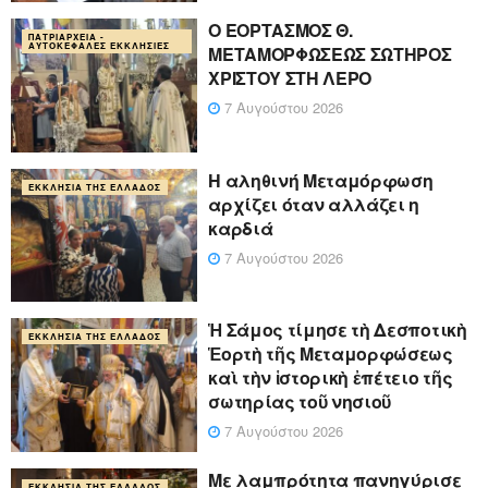
Ο ΕΟΡΤΑΣΜΟΣ Θ.
ΠΑΤΡΙΑΡΧΕΊΑ -
ΑΥΤΟΚΈΦΑΛΕΣ ΕΚΚΛΗΣΊΕΣ
ΜΕΤΑΜΟΡΦΩΣΕΩΣ ΣΩΤΗΡΟΣ
ΧΡΙΣΤΟΥ ΣΤΗ ΛΕΡΟ
7 Αυγούστου 2026
Η αληθινή Μεταμόρφωση
ΕΚΚΛΗΣΊΑ ΤΗΣ ΕΛΛΆΔΟΣ
αρχίζει όταν αλλάζει η
καρδιά
7 Αυγούστου 2026
Ἡ Σάμος τίμησε τὴ Δεσποτικὴ
ΕΚΚΛΗΣΊΑ ΤΗΣ ΕΛΛΆΔΟΣ
Ἑορτὴ τῆς Μεταμορφώσεως
καὶ τὴν ἱστορικὴ ἐπέτειο τῆς
σωτηρίας τοῦ νησιοῦ
7 Αυγούστου 2026
Με λαμπρότητα πανηγύρισε
ΕΚΚΛΗΣΊΑ ΤΗΣ ΕΛΛΆΔΟΣ