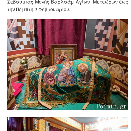
Σεβασμίας Μονής Βαρλαάμ Αγίων Μετεώρων έως
την Πέμπτη 2 Φεβρουαρίου.