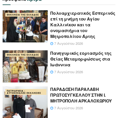
Πολυαρχιερατικός Εσπερινός
ΕΚΚΛΗΣΊΑ ΤΗΣ ΕΛΛΆΔΟΣ
επί τη μνήμη του Αγίου
Καλλινίκου και τα
ονομαστήρια του
Μητροπολίτου Άρτης
7 Αυγούστου 2026
Πανηγυρικός εορτασμός της
ΕΚΚΛΗΣΊΑ ΤΗΣ ΕΛΛΆΔΟΣ
Θείας Μεταμορφώσεως στα
Ιωάννινα
7 Αυγούστου 2026
ΠΑΡΑΔΟΣΗ ΠΑΡΑΛΑΒΗ
ΠΑΤΡΙΑΡΧΕΊΑ -
ΑΥΤΟΚΈΦΑΛΕΣ ΕΚΚΛΗΣΊΕΣ
ΠΡΩΤΟΣΥΓΚΕΛΛΟΥ ΣΤΗΝ Ι.
ΜΗΤΡΟΠΟΛΗ ΑΡΚΑΛΟΧΩΡΙΟΥ
7 Αυγούστου 2026