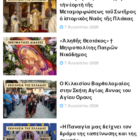
τὴν ἑορτὴ τῆς
Μεταμορφώσεως τοῦ Σωτῆρος
ὁ ἱστορικὸς Ναὸς τῆς Πλάκας
7 Αυγούστου 2026
«Ἀληθῆς Θεοτόκος» †
ΠΝΕΥΜΑΤΙΚΈΣ ΔΙΔΑΧΈΣ
Μητροπολίτης Πατρῶν
Νικόδημος
7 Αυγούστου 2026
Ο Κιλκισίου Βαρθολομαίος
ΕΚΚΛΗΣΊΑ ΤΗΣ ΕΛΛΆΔΟΣ
στην Σκήτη Αγίας Άννας του
Αγίου Όρους
7 Αυγούστου 2026
«Η Παναγία μας δείχνει τον
ΕΚΚΛΗΣΊΑ ΤΗΣ ΕΛΛΆΔΟΣ
δρόμο της ταπείνωσης και της