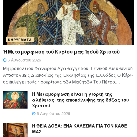
ΚΗΡΎΓΜΑΤΑ
Ἡ Μεταμόρφωση τοῦ Κυρίου μας Ἰησοῦ Χριστοῦ
6 Αυγούστου 2026
Μητροπολίτου Φαναρίου Ἀγαθαγγέλου, Γενικοῦ Διευθυντοῦ
Ἀποστολικῆς Διακονίας τῆς Ἐκκλησίας τῆς Ἑλλάδος Ὁ Κύ­ρι­
ος ἐκλέγει τούς προ­κρί­τους τῶν Μα­θη­τῶν Του Πέ­τρο,...
Η Μεταμόρφωση είναι η γιορτή της
αλήθειας, της αποκάλυψης της δόξας του
Χριστού
6 Αυγούστου 2026
Η ΘΕΙΑ ΔΟΞΑ: ΈΝΑ ΚΑΛΕΣΜΑ ΓΙΑ ΤΟΝ ΚΑΘΕ
ΜΑΣ