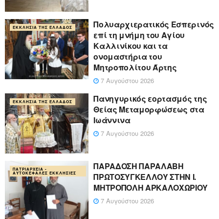
Πολυαρχιερατικός Εσπερινός
ΕΚΚΛΗΣΊΑ ΤΗΣ ΕΛΛΆΔΟΣ
επί τη μνήμη του Αγίου
Καλλινίκου και τα
ονομαστήρια του
Μητροπολίτου Άρτης
7 Αυγούστου 2026
Πανηγυρικός εορτασμός της
ΕΚΚΛΗΣΊΑ ΤΗΣ ΕΛΛΆΔΟΣ
Θείας Μεταμορφώσεως στα
Ιωάννινα
7 Αυγούστου 2026
ΠΑΡΑΔΟΣΗ ΠΑΡΑΛΑΒΗ
ΠΑΤΡΙΑΡΧΕΊΑ -
ΑΥΤΟΚΈΦΑΛΕΣ ΕΚΚΛΗΣΊΕΣ
ΠΡΩΤΟΣΥΓΚΕΛΛΟΥ ΣΤΗΝ Ι.
ΜΗΤΡΟΠΟΛΗ ΑΡΚΑΛΟΧΩΡΙΟΥ
7 Αυγούστου 2026