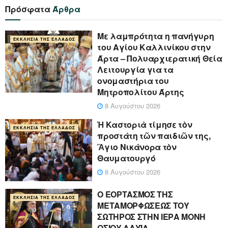
Πρόσφατα
Άρθρα
Με λαμπρότητα η πανήγυρη
ΕΚΚΛΗΣΊΑ ΤΗΣ ΕΛΛΆΔΟΣ
του Αγίου Καλλινίκου στην
Άρτα – Πολυαρχιερατική Θεία
Λειτουργία για τα
ονομαστήρια του
Μητροπολίτου Άρτης
8 Αυγούστου 2026
Ἡ Καστοριὰ τίμησε τὸν
ΕΚΚΛΗΣΊΑ ΤΗΣ ΕΛΛΆΔΟΣ
προστάτη τῶν παιδιῶν της,
Ἅγιο Νικάνορα τὸν
Θαυματουργό
8 Αυγούστου 2026
Ο ΕΟΡΤΑΣΜΟΣ ΤΗΣ
ΕΚΚΛΗΣΊΑ ΤΗΣ ΕΛΛΆΔΟΣ
ΜΕΤΑΜΟΡΦΩΣΕΩΣ ΤΟΥ
ΣΩΤΗΡΟΣ ΣΤΗΝ ΙΕΡΑ ΜΟΝΗ
ΟΣΙΟΥ ΔΑΥΪΔ