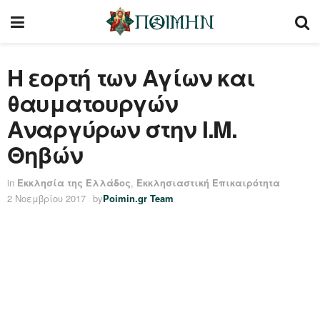
Η εορτή των Αγίων και
θαυματουργών
Αναργύρων στην Ι.Μ.
Θηβών
in
Εκκλησία της Ελλάδος
,
Εκκλησιαστική Επικαιρότητα
2 Νοεμβρίου 2017
by
Poimin.gr Team