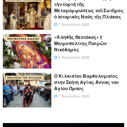
τὴν ἑορτὴ τῆς
Μεταμορφώσεως τοῦ Σωτῆρος
ὁ ἱστορικὸς Ναὸς τῆς Πλάκας
7 Αυγούστου 2026
«Ἀληθῆς Θεοτόκος» †
ΠΝΕΥΜΑΤΙΚΈΣ ΔΙΔΑΧΈΣ
Μητροπολίτης Πατρῶν
Νικόδημος
8 Αυγούστου 2026
Ο Κιλκισίου Βαρθολομαίος
ΕΚΚΛΗΣΊΑ ΤΗΣ ΕΛΛΆΔΟΣ
στην Σκήτη Αγίας Άννας του
Αγίου Όρους
7 Αυγούστου 2026