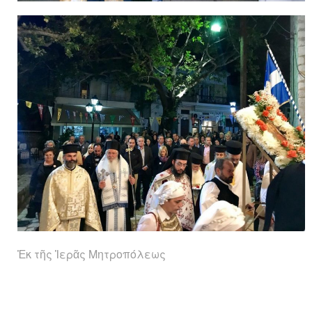
Ἐκ τῆς Ἱερᾶς Μητροπόλεως