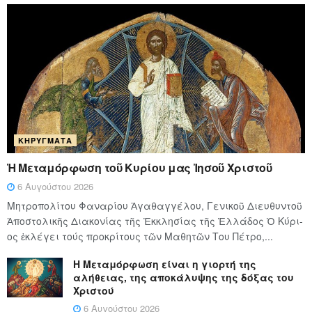
ΚΗΡΎΓΜΑΤΑ
Ἡ Μεταμόρφωση τοῦ Κυρίου μας Ἰησοῦ Χριστοῦ
6 Αυγούστου 2026
Μητροπολίτου Φαναρίου Ἀγαθαγγέλου, Γενικοῦ Διευθυντοῦ
Ἀποστολικῆς Διακονίας τῆς Ἐκκλησίας τῆς Ἑλλάδος Ὁ Κύ­ρι­
ος ἐκλέγει τούς προ­κρί­τους τῶν Μα­θη­τῶν Του Πέ­τρο,...
Η Μεταμόρφωση είναι η γιορτή της
αλήθειας, της αποκάλυψης της δόξας του
Χριστού
6 Αυγούστου 2026