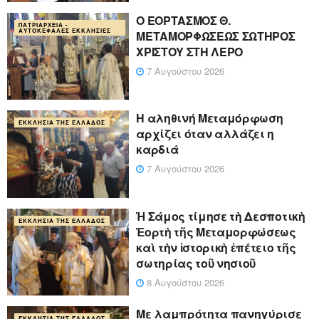
Ο ΕΟΡΤΑΣΜΟΣ Θ.
ΠΑΤΡΙΑΡΧΕΊΑ -
ΑΥΤΟΚΈΦΑΛΕΣ ΕΚΚΛΗΣΊΕΣ
ΜΕΤΑΜΟΡΦΩΣΕΩΣ ΣΩΤΗΡΟΣ
ΧΡΙΣΤΟΥ ΣΤΗ ΛΕΡΟ
7 Αυγούστου 2026
Η αληθινή Μεταμόρφωση
ΕΚΚΛΗΣΊΑ ΤΗΣ ΕΛΛΆΔΟΣ
αρχίζει όταν αλλάζει η
καρδιά
7 Αυγούστου 2026
Ἡ Σάμος τίμησε τὴ Δεσποτικὴ
ΕΚΚΛΗΣΊΑ ΤΗΣ ΕΛΛΆΔΟΣ
Ἑορτὴ τῆς Μεταμορφώσεως
καὶ τὴν ἱστορικὴ ἐπέτειο τῆς
σωτηρίας τοῦ νησιοῦ
8 Αυγούστου 2026
Με λαμπρότητα πανηγύρισε
ΕΚΚΛΗΣΊΑ ΤΗΣ ΕΛΛΆΔΟΣ