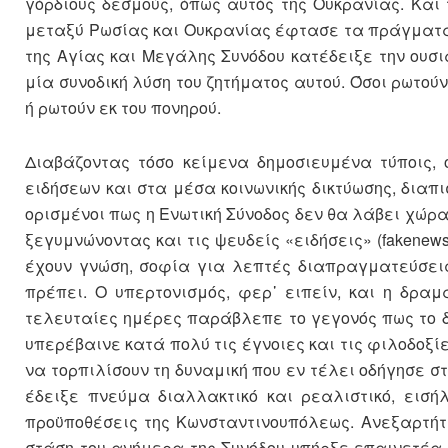
γόρδιους δεσμούς, όπως αυτός της Ουκρανίας. Και
μεταξύ Ρωσίας και Ουκρανίας έφτασε τα πράγματα 
της Αγίας και Μεγάλης Συνόδου κατέδειξε την ουσ
μία συνοδική λύση του ζητήματος αυτού. Όσοι ρωτούν
ή ρωτούν εκ του πονηρού.
Διαβάζοντας τόσο κείμενα δημοσιευμένα τύποις, 
ειδήσεων και στα μέσα κοινωνικής δικτύωσης, διαπι
ορισμένοι πως η Ενωτική Σύνοδος δεν θα λάβει χώρα
ξεγυμνώνοντας και τις ψευδείς «ειδήσεις» (fakenew
έχουν γνώση, σοφία για λεπτές διαπραγματεύσεις
πρέπει. Ο υπερτονισμός, φερ᾽ ειπείν, και η δρα
τελευταίες ημέρες παράβλεπε το γεγονός πως το 
υπερέβαινε κατά πολύ τις έγνοιες και τις φιλοδοξί
να τορπιλίσουν τη δυναμική που εν τέλει οδήγησε στ
έδειξε πνεύμα διαλλακτικό και ρεαλιστικό, εισή
προϋποθέσεις της Κωνσταντινουπόλεως. Ανεξαρτήτω
στάση του ανήμερα της Συνόδου υπήρξε επαινετέα 