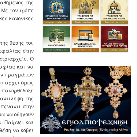
καθήμενος της
 Με τον τρόπο
κές-κανονικές
της θέσης του
κεφαλίας στην
ατριαρχείο. Ο
ραφίας και να
των πραγμάτων
 υπάρχει όμως
ή πανορθόδοξη
 αντίληψη της
απέναντι στην
ια να οδηγούν
. Παίρνει και
θέση να κόβει