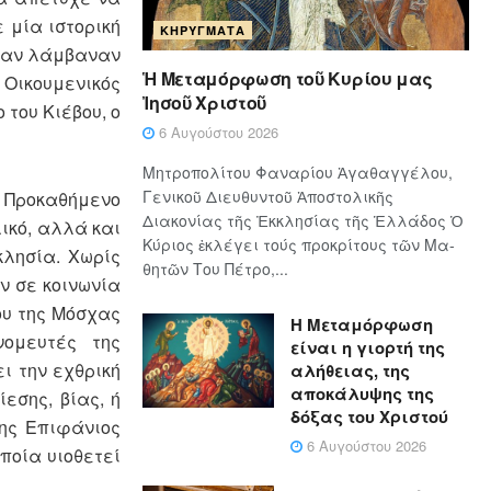
 μία ιστορική
ΚΗΡΎΓΜΑΤΑ
, αν λάμβαναν
Ἡ Μεταμόρφωση τοῦ Κυρίου μας
Οικουμενικός
Ἰησοῦ Χριστοῦ
 του Κιέβου, ο
6 Αυγούστου 2026
Μητροπολίτου Φαναρίου Ἀγαθαγγέλου,
Γενικοῦ Διευθυντοῦ Ἀποστολικῆς
α Προκαθήμενο
Διακονίας τῆς Ἐκκλησίας τῆς Ἑλλάδος Ὁ
ικό, αλλά και
Κύ­ρι­ος ἐκλέγει τούς προ­κρί­τους τῶν Μα­
κλησία. Χωρίς
θη­τῶν Του Πέ­τρο,...
ν σε κοινωνία
ου της Μόσχας
Η Μεταμόρφωση
νομευτές της
είναι η γιορτή της
ι την εχθρική
αλήθειας, της
αποκάλυψης της
εσης, βίας, ή
δόξας του Χριστού
της Επιφάνιος
6 Αυγούστου 2026
οποία υιοθετεί