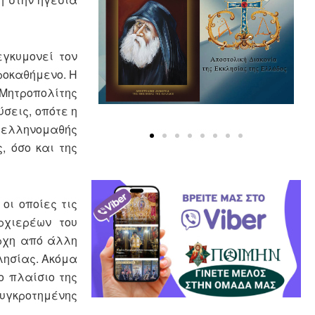
εγκυμονεί τον
ροκαθήμενο. Η
 Μητροπολίτης
σεις, οπότε η
ι ελληνομαθής
, όσο και της
οι οποίες τις
ρχιερέων του
άρχη από άλλη
λησίας. Ακόμα
ο πλαίσιο της
γκροτημένης