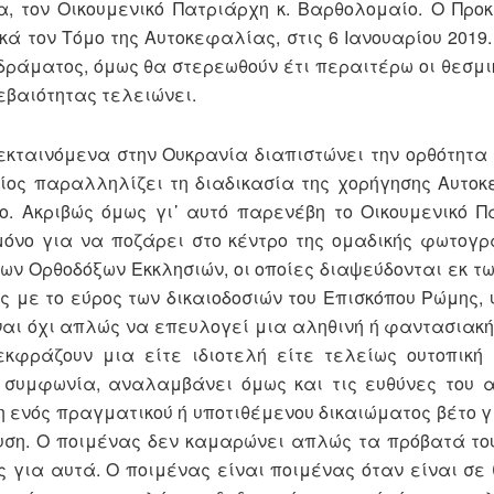
α, τον Οικουμενικό Πατριάρχη κ. Βαρθολομαίο. Ο Προ
ά τον Τόμο της Αυτοκεφαλίας, στις 6 Ιανουαρίου 2019.
 δράματος, όμως θα στερεωθούν έτι περαιτέρω οι θεσμι
βεβαιότητας τελειώνει.
εκταινόμενα στην Ουκρανία διαπιστώνει την ορθότητα 
οίος παραλληλίζει τη διαδικασία της χορήγησης Αυτο
. Ακριβώς όμως γι᾽ αυτό παρενέβη το Οικουμενικό Π
 μόνο για να ποζάρει στο κέντρο της ομαδικής φωτογ
των Ορθοδόξων Εκκλησιών, οι οποίες διαψεύδονται εκ 
ς με το εύρος των δικαιοδοσιών του Επισκόπου Ρώμης,
ίναι όχι απλώς να επευλογεί μια αληθινή ή φαντασιακ
εκφράζουν μια είτε ιδιοτελή είτε τελείως ουτοπική
 συμφωνία, αναλαμβάνει όμως και τις ευθύνες του 
η ενός πραγματικού ή υποτιθέμενου δικαιώματος βέτο γ
ση. Ο ποιμένας δεν καμαρώνει απλώς τα πρόβατά του
 για αυτά. Ο ποιμένας είναι ποιμένας όταν είναι σε 