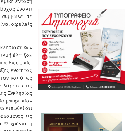
λεμική ένταση
Μόσχας έναντι
α συμβάλει σε
 είναι αφελείς
κκλησιαστικών
τιγμή έλπιζαν
ους διέψευσε,
οξης ενότητας
όταν και όπως
Φιλάρετου τις
λης Εκκλησίας
 θα μπορούσαν
να ειπωθεί ότι
δεχόμενος τις
 27 χρόνια, η
η στην ηγεσία