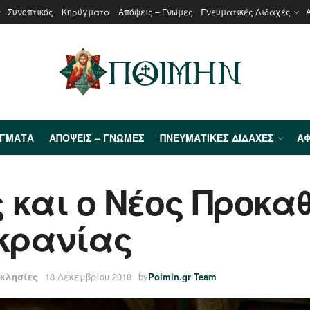
Συνοπτικός
Κηρύγματα
Απόψεις – Γνώμες
Πνευματικές Διδαχές
ΎΓΜΑΤΑ
ΑΠΌΨΕΙΣ – ΓΝΏΜΕΣ
ΠΝΕΥΜΑΤΙΚΈΣ ΔΙΔΑΧΈΣ
ΑΦ
 και ο Νέος Προκα
κρανίας
κκλησίες
18 Δεκεμβρίου 2018
by
Poimin.gr Team