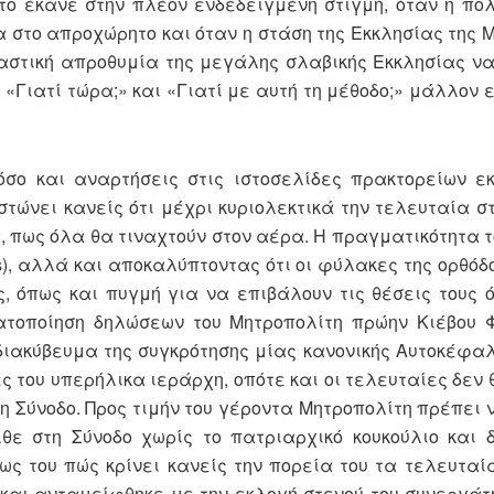
 το έκανε στην πλέον ενδεδειγμένη στιγμή, όταν η πο
στο απροχώρητο και όταν η στάση της Εκκλησίας της 
ιαστική απροθυμία της μεγάλης σλαβικής Εκκλησίας ν
 «Γιατί τώρα;» και «Γιατί με αυτή τη μέθοδο;» μάλλον
όσο και αναρτήσεις στις ιστοσελίδες πρακτορείων ε
στώνει κανείς ότι μέχρι κυριολεκτικά την τελευταία σ
, πως όλα θα τιναχτούν στον αέρα. Η πραγματικότητα τ
s), αλλά και αποκαλύπτοντας ότι οι φύλακες της ορθόδ
, όπως και πυγμή για να επιβάλουν τις θέσεις τους 
ματοποίηση δηλώσεων του Μητροπολίτη πρώην Κιέβου 
διακύβευμα της συγκρότησης μίας κανονικής Αυτοκέφα
ες του υπερήλικα ιεράρχη, οπότε και οι τελευταίες δεν
η Σύνοδο. Προς τιμήν του γέροντα Μητροπολίτη πρέπει 
λθε στη Σύνοδο χωρίς το πατριαρχικό κουκούλιο και 
ς του πώς κρίνει κανείς την πορεία του τα τελευταία
και ανταμείφθηκε με την εκλογή στενού του συνεργάτ