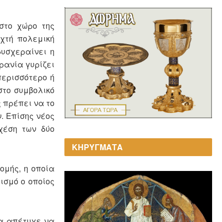
 στο χώρο της
χτή πολεμική
δυσχεραίνει η
κρανία γυρίζει
περισσότερο ή
στο συμβολικό
 πρέπει να το
. Επίσης νέος
χέση των δύο
ΚΗΡΥΓΜΑΤΑ
ομής, η οποία
ισμό ο οποίος
ία απέτυχε να