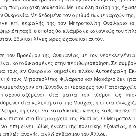
τη πατριαρχική νουθεσία. Με την όλη στάση της έχασε
ην Ουκρανία. Με δεδομένο τον αριθμό των ιεραρχών της
εγε επί κεφαλής της τον Μητροπολίτη Ονούφριο (ο 
φιότητας!), ο οποίος θα ελάμβανε κανονικώς τον τίτλο
όταν. Εδώ και λίγες ώρες έχασε και αυτόν.
ιση του Προέδρου της Ουκρανίας με τον νεοεκλεγέντ
είναι καταδικασμένες στην περιθωριοποίηση. Σε συμβολ
για τους εν Ουκρανία σημαίνει πλέον Αυτοκέφαλη Εκ
 υπό τους Μητροπολίτες Φιλάρετο και Μακάριο δεν ήτα
 συμμετάσχουν στη Σύνοδο, οι ιεράρχες του Πατριαρχεί
 παρουσιαζόμενοι στα μάτια του κόσμου ως υπο
σόμενοι στα κελεύσματα της Μόσχας, η οποία συνεχίζε
λευρά, οφείλει να καταδικάσει κανείς κάθε πράξη πί
υν πιστοί στο Πατριαρχείο της Ρωσίας. Ο Μητροπολί
α επιμείνει, ιδίως έναντι της πολιτικής εξουσίας, η 
όχι απλώς ανοχής, αλλά σεβασμού του Άλλου.