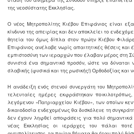
της νεοσύστατης Εκκλησίας.
Ο νέος Μητροπολίτης Κιέβου Επιφάνιος είναι εξαι
κίνδυνο της απειρίας και δεν αποκλείει το ενδεχόμ
θητεία του όμως δίπλα στον πρώην Κιέβου Φιλάρε
Επιφάνιος ανέλαβε νωρίς απαιτητικές θέσεις και 
εμπιστοσύνη των ιεραρχών που έλαβαν μέρος στη Σύ
συνιστά ένα σημαντικό προσόν, ώστε να δύναται 
σλαβικής (φυσικά και της ρωσικής!) Ορθοδοξίας και 
Η ανάδειξη ενός στενού συνεργάτη του Μητροπολί
τελευταίες ημέρες εκφράστηκαν ποικιλοτρόπως
λεγόμενου «Πατριαρχείου Κιέβου», των οποίων κε
δικαιοδοσία ενδεχομένως θα δυσκόλευε τη συγκράτη
δεν έχουν ληφθεί αποφάσεις για πολύ σημαντικά 
νέας Εκκλησίας οι ιεράρχες του πάλαι ποτέ
αντιπολίτευσης, τα πρώτα βήματα θα ήταν πολύ δύσκ