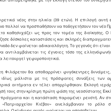
ρετικά νέος στην ηλικία (39 ετών). Η επιλογή αυτή 
ενο πολλοί να προσπαθήσουν να ποδηγετήσουν τον νέο Π
το καθησυχάζει ως προς τον τομέα της διοίκησης. Ο
έζησε δύσκολες καταστάσεις και σκληρές διαπραγματεύ
νοδο δεν φαίνεται αδικαιολόγητη. Το γεγονός ότι είνα
να αντιλαμβάνεται τις έγνοιες τόσο της ελληνόφωνής
να λειτουργεί γεφυροποιητικά.
τη Φιλάρετου θα αποθαρρύνει φυγόκεντρες δυνάμεις, 
, ιδίως μάλιστα με τις πρόσφατες συνάξεις των α
ντρικά αιτήματα εν τέλει απορρίφθηκαν. Εκλογή ιερ
σή τους στην κρίσιμη πρώτη φάση της νεοσύστατης Εκκ
πράγματα και η κατάσταση παραμένει ρευστή. Αν στ
 «Πατριαρχείου Κιέβου» ανελάμβαναν το ρόλο συ
ολα. Ο κίνδυνος αυτός φαίνεται να αποσοβείται.