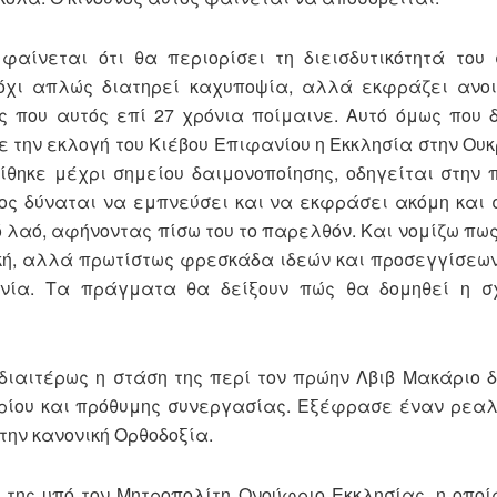
αίνεται ότι θα περιορίσει τη διεισδυτικότητά του
όχι απλώς διατηρεί καχυποψία, αλλά εκφράζει ανοι
ς που αυτός επί 27 χρόνια ποίμαινε. Αυτό όμως που 
ε την εκλογή του Κιέβου Επιφανίου η Εκκλησία στην Ου
ρίθηκε μέχρι σημείου δαιμονοποίησης, οδηγείται στην 
ος δύναται να εμπνεύσει και να εκφράσει ακόμη και 
 λαό, αφήνοντας πίσω του το παρελθόν. Και νομίζω πως
ιακή, αλλά πρωτίστως φρεσκάδα ιδεών και προσεγγίσεων
ανία. Τα πράγματα θα δείξουν πώς θα δομηθεί η σ
διαιτέρως η στάση της περί τον πρώην Λβιβ Μακάριο δ
ίου και πρόθυμης συνεργασίας. Εξέφρασε έναν ρεαλ
την κανονική Ορθοδοξία.
η της υπό τον Μητροπολίτη Ονούφριο Εκκλησίας, η οπο