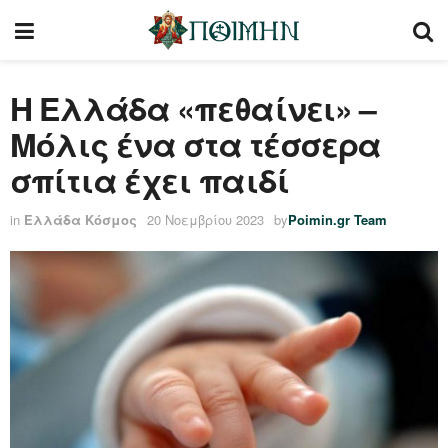
Η Ελλάδα «πεθαίνει» –
Μόλις ένα στα τέσσερα
σπίτια έχει παιδί
in
Ελλάδα Κόσμος
20 Νοεμβρίου 2023
by
Poimin.gr Team