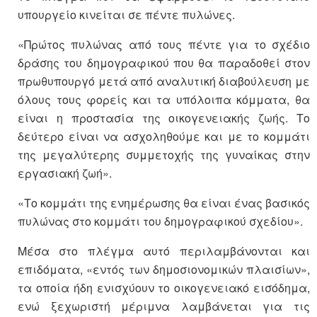
υπουργείο κινείται σε πέντε πυλώνες.
«Πρώτος πυλώνας από τους πέντε για το σχέδιο
δράσης του δημογραφικού που θα παραδοθεί στον
πρωθυπουργό μετά από αναλυτική διαβούλευση με
όλους τους φορείς και τα υπόλοιπα κόμματα, θα
είναι η προστασία της οικογενειακής ζωής. Το
δεύτερο είναι να ασχοληθούμε και με το κομμάτι
της μεγαλύτερης συμμετοχής της γυναίκας στην
εργασιακή ζωή».
«Το κομμάτι της ενημέρωσης θα είναι ένας βασικός
πυλώνας στο κομμάτι του δημογραφικού σχεδίου».
Μέσα στο πλέγμα αυτό περιλαμβάνονται και
επιδόματα, «εντός των δημοσιονομικών πλαισίων»,
τα οποία ήδη ενισχύουν το οικογενειακό εισόδημα,
ενώ ξεχωριστή μέριμνα λαμβάνεται για τις