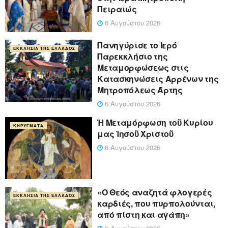
Πειραιώς
6 Αυγούστου 2026
Πανηγύρισε το Ιερό
ΕΚΚΛΗΣΊΑ ΤΗΣ ΕΛΛΆΔΟΣ
Παρεκκλήσιο της
Μεταμορφώσεως στις
Κατασκηνώσεις Αρρένων της
Μητροπόλεως Άρτης
6 Αυγούστου 2026
Ἡ Μεταμόρφωση τοῦ Κυρίου
ΚΗΡΎΓΜΑΤΑ
μας Ἰησοῦ Χριστοῦ
6 Αυγούστου 2026
«Ο Θεός αναζητά φλογερές
ΕΚΚΛΗΣΊΑ ΤΗΣ ΕΛΛΆΔΟΣ
καρδιές, που πυρπολούνται,
από πίστη και αγάπη»