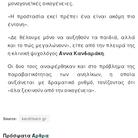
μονογονεϊκές οικογένειες.
«Η προστασία εκεί πρέπει ένα είναι ακόμη πιο
έντονη».
«Δε θέλουμε μόνο να αυξηθούν τα παιδιά, αλλά
και το πώς μεγαλώνουν», είπε από την πλευρά της
η κλινική ψυχολόγος
Άννα Κανδαράκη
.
Οι δυο τους αναφέρθηκαν και στο πρόβλημα της
παραβατικότητας των ανηλίκων, η οποία
αυξάνεται με δραματικό ρυθμό, τονίζοντας ότι
«όλα ξεκινούν από την οικογένεια».
Source:
karditsain.gr
Πρόσφατα
Άρθρα