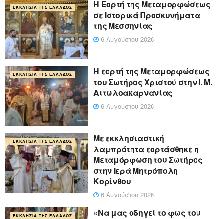
Η Εορτή της Μεταμορφώσεως
ΕΚΚΛΗΣΊΑ ΤΗΣ ΕΛΛΆΔΟΣ
σε Ιστορικά Προσκυνήματα
της Μεσσηνίας
6 Αυγούστου 2026
Η εορτή της Μεταμορφώσεως
ΕΚΚΛΗΣΊΑ ΤΗΣ ΕΛΛΆΔΟΣ
του Σωτήρος Χριστού στην Ι. Μ.
Αιτωλοακαρνανίας
6 Αυγούστου 2026
Με εκκλησιαστική
ΕΚΚΛΗΣΊΑ ΤΗΣ ΕΛΛΆΔΟΣ
λαμπρότητα εορτάσθηκε η
Μεταμόρφωση του Σωτήρος
στην Ιερά Μητρόπολη
Κορίνθου
6 Αυγούστου 2026
«Να μας οδηγεί το φως του
ΕΚΚΛΗΣΊΑ ΤΗΣ ΕΛΛΆΔΟΣ