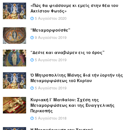
«Πώς θα φτάσουμε κι εμείς στην θέα του
Ακτίστου Φωτός»
5 Αυγούστου 2020
“Μεταμορφούσθε”
9 Αυγούστου 2019
“Δεύτε και αναβώμεν εις το όρος”
5 Αυγούστου 2019
Ὁ Μητροπολίτης Μάνης διά τήν ἑορτήν τῆς
Μεταμορφώσεως τοῦ Κυρίου
5 Αυγούστου 2019
Κυριακή Ι´ Ματθαίου: Σχέση της
Μεταμορφώσεως και της Ευαγγελικής
Περικοπής
5 Αυγούστου 2018
Η Μεταμόρφωση του Χριστού