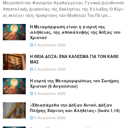
Μητροπολίτου Φαναρίου Ἀγαθαγγέλου, Γενικοῦ Διευθυντοῦ
Ἀποστολικῆς Διακονίας τῆς Ἐκκλησίας τῆς Ἑλλάδος Ὁ Κύ­ρι­
ος ἐκλέγει τούς προ­κρί­τους τῶν Μα­θη­τῶν Του Πέ­τρο,...
Η Μεταμόρφωση είναι η γιορτή της
αλήθειας, της αποκάλυψης της δόξας του
Χριστού
6 Αυγούστου 2026
Η ΘΕΙΑ ΔΟΞΑ: ΈΝΑ ΚΑΛΕΣΜΑ ΓΙΑ ΤΟΝ ΚΑΘΕ
ΜΑΣ
5 Αυγούστου 2026
Η εορτή της Μεταμορφώσεως του Σωτήρος
Χριστού (6 Αυγούστου)
5 Αυγούστου 2026
«Εθεασάμεθα την Δόξαν Αυτού, Δόξαν
Πλήρης Χάριτος και Αληθείας» (Ιωάν.1,14)
5 Αυγούστου 2026