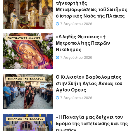
τὴν ἑορτὴ τῆς
Μεταμορφώσεως τοῦ Σωτῆρος
ὁ ἱστορικὸς Ναὸς τῆς Πλάκας
7 Αυγούστου 2026
«Ἀληθῆς Θεοτόκος» †
ΠΝΕΥΜΑΤΙΚΈΣ ΔΙΔΑΧΈΣ
Μητροπολίτης Πατρῶν
Νικόδημος
7 Αυγούστου 2026
Ο Κιλκισίου Βαρθολομαίος
ΕΚΚΛΗΣΊΑ ΤΗΣ ΕΛΛΆΔΟΣ
στην Σκήτη Αγίας Άννας του
Αγίου Όρους
7 Αυγούστου 2026
«Η Παναγία μας δείχνει τον
ΕΚΚΛΗΣΊΑ ΤΗΣ ΕΛΛΆΔΟΣ
δρόμο της ταπείνωσης και της
σιωπής»