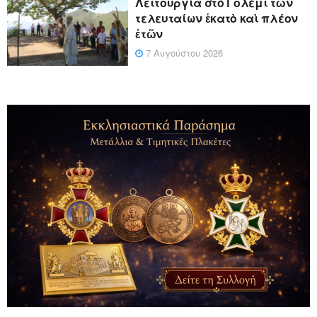
Λειτουργία στὸ Γολέμι τῶν
τελευταίων ἑκατὸ καὶ πλέον
ἐτῶν
7 Αυγούστου 2026