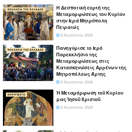
Η Δεσποτική εορτή της
ΕΚΚΛΗΣΊΑ ΤΗΣ ΕΛΛΆΔΟΣ
Μεταμορφώσεως του Κυρίου
στην Ιερά Μητρόπολη
Πειραιώς
6 Αυγούστου 2026
Πανηγύρισε το Ιερό
ΕΚΚΛΗΣΊΑ ΤΗΣ ΕΛΛΆΔΟΣ
Παρεκκλήσιο της
Μεταμορφώσεως στις
Κατασκηνώσεις Αρρένων της
Μητροπόλεως Άρτης
6 Αυγούστου 2026
Ἡ Μεταμόρφωση τοῦ Κυρίου
ΚΗΡΎΓΜΑΤΑ
μας Ἰησοῦ Χριστοῦ
6 Αυγούστου 2026