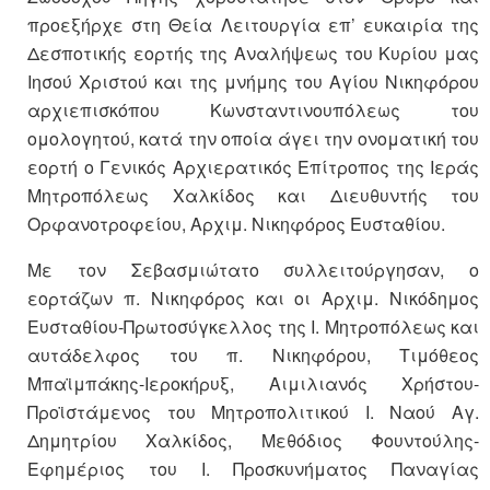
προεξήρχε στη Θεία Λειτουργία επ’ ευκαιρία της
Δεσποτικής εορτής της Αναλήψεως του Κυρίου μας
Ιησού Χριστού και της μνήμης του Αγίου Νικηφόρου
αρχιεπισκόπου Κωνσταντινουπόλεως του
ομολογητού, κατά την οποία άγει την ονοματική του
εορτή ο Γενικός Αρχιερατικός Επίτροπος της Ιεράς
Μητροπόλεως Χαλκίδος και Διευθυντής του
Ορφανοτροφείου, Αρχιμ. Νικηφόρος Ευσταθίου.
Με τον Σεβασμιώτατο συλλειτούργησαν, ο
εορτάζων π. Νικηφόρος και οι Αρχιμ. Νικόδημος
Ευσταθίου-Πρωτοσύγκελλος της Ι. Μητροπόλεως και
αυτάδελφος του π. Νικηφόρου, Τιμόθεος
Μπαϊμπάκης-Ιεροκήρυξ, Αιμιλιανός Χρήστου-
Προϊστάμενος του Μητροπολιτικού Ι. Ναού Αγ.
Δημητρίου Χαλκίδος, Μεθόδιος Φουντούλης-
Εφημέριος του Ι. Προσκυνήματος Παναγίας