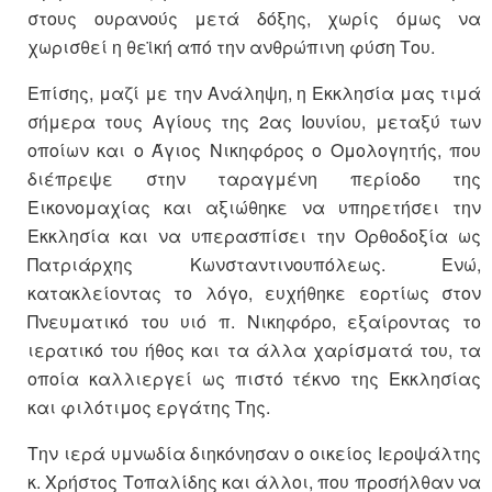
στους ουρανούς μετά δόξης, χωρίς όμως να
χωρισθεί η θεϊκή από την ανθρώπινη φύση Του.
Επίσης, μαζί με την Ανάληψη, η Εκκλησία μας τιμά
σήμερα τους Αγίους της 2ας Ιουνίου, μεταξύ των
οποίων και ο Άγιος Νικηφόρος ο Ομολογητής, που
διέπρεψε στην ταραγμένη περίοδο της
Εικονομαχίας και αξιώθηκε να υπηρετήσει την
Εκκλησία και να υπερασπίσει την Ορθοδοξία ως
Πατριάρχης Κωνσταντινουπόλεως. Ενώ,
κατακλείοντας το λόγο, ευχήθηκε εορτίως στον
Πνευματικό του υιό π. Νικηφόρο, εξαίροντας το
ιερατικό του ήθος και τα άλλα χαρίσματά του, τα
οποία καλλιεργεί ως πιστό τέκνο της Εκκλησίας
και φιλότιμος εργάτης Της.
Την ιερά υμνωδία διηκόνησαν ο οικείος Ιεροψάλτης
κ. Χρήστος Τοπαλίδης και άλλοι, που προσήλθαν να