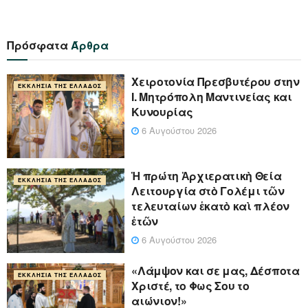
Πρόσφατα
Άρθρα
Xειροτονία Πρεσβυτέρου στην
ΕΚΚΛΗΣΊΑ ΤΗΣ ΕΛΛΆΔΟΣ
Ι. Μητρόπολη Μαντινείας και
Κυνουρίας
6 Αυγούστου 2026
Ἡ πρώτη Ἀρχιερατικὴ Θεία
ΕΚΚΛΗΣΊΑ ΤΗΣ ΕΛΛΆΔΟΣ
Λειτουργία στὸ Γολέμι τῶν
τελευταίων ἑκατὸ καὶ πλέον
ἐτῶν
6 Αυγούστου 2026
«Λάμψον και σε μας, Δέσποτα
ΕΚΚΛΗΣΊΑ ΤΗΣ ΕΛΛΆΔΟΣ
Χριστέ, το Φως Σου το
αιώνιον!»