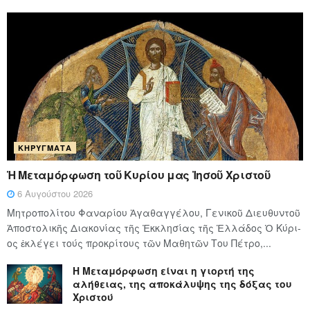
ΚΗΡΎΓΜΑΤΑ
Ἡ Μεταμόρφωση τοῦ Κυρίου μας Ἰησοῦ Χριστοῦ
6 Αυγούστου 2026
Μητροπολίτου Φαναρίου Ἀγαθαγγέλου, Γενικοῦ Διευθυντοῦ
Ἀποστολικῆς Διακονίας τῆς Ἐκκλησίας τῆς Ἑλλάδος Ὁ Κύ­ρι­
ος ἐκλέγει τούς προ­κρί­τους τῶν Μα­θη­τῶν Του Πέ­τρο,...
Η Μεταμόρφωση είναι η γιορτή της
αλήθειας, της αποκάλυψης της δόξας του
Χριστού