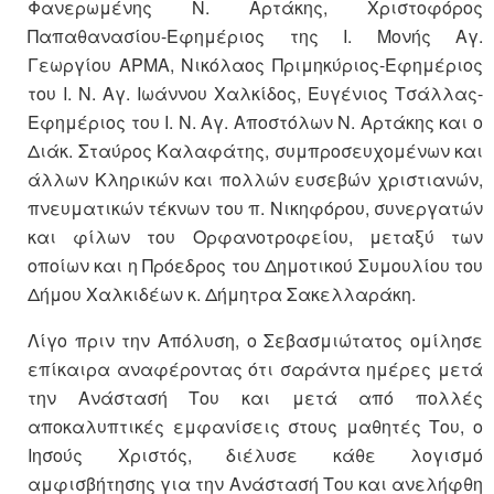
Φανερωμένης Ν. Αρτάκης, Χριστοφόρος
Παπαθανασίου-Εφημέριος της Ι. Μονής Αγ.
Γεωργίου ΑΡΜΑ, Νικόλαος Πριμηκύριος-Εφημέριος
του Ι. Ν. Αγ. Ιωάννου Χαλκίδος, Ευγένιος Τσάλλας-
Εφημέριος του Ι. Ν. Αγ. Αποστόλων Ν. Αρτάκης και ο
Διάκ. Σταύρος Καλαφάτης, συμπροσευχομένων και
άλλων Κληρικών και πολλών ευσεβών χριστιανών,
πνευματικών τέκνων του π. Νικηφόρου, συνεργατών
και φίλων του Ορφανοτροφείου, μεταξύ των
οποίων και η Πρόεδρος του Δημοτικού Συμουλίου του
Δήμου Χαλκιδέων κ. Δήμητρα Σακελλαράκη.
Λίγο πριν την Απόλυση, ο Σεβασμιώτατος ομίλησε
επίκαιρα αναφέροντας ότι σαράντα ημέρες μετά
την Ανάστασή Tου και μετά από πολλές
αποκαλυπτικές εμφανίσεις στους μαθητές Του, ο
Ιησούς Χριστός, διέλυσε κάθε λογισμό
αμφισβήτησης για την Ανάστασή Του και ανελήφθη