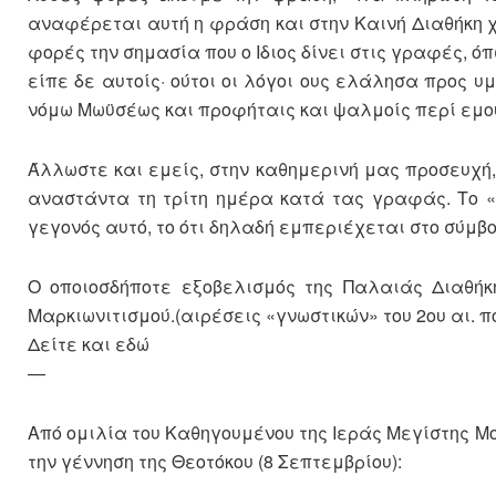
αναφέρεται αυτή η φράση και στην Καινή Διαθήκη χ
φορές την σημασία που ο Ιδιος δίνει στις γραφές, όπ
είπε δε αυτοίς· ούτοι οι λόγοι ους ελάλησα προς υ
νόμω Μωϋσέως και προφήταις και ψαλμοίς περί εμού.
Άλλωστε και εμείς, στην καθημερινή μας προσευχή,
αναστάντα τη τρίτη ημέρα κατά τας γραφάς. Το 
γεγονός αυτό, το ότι δηλαδή εμπεριέχεται στο σύμβο
Ο οποιοσδήποτε εξοβελισμός της Παλαιάς Διαθήκη
Μαρκιωνιτισμού.(αιρέσεις «γνωστικών» του 2ου αι. π
Δείτε και εδώ
—
Από ομιλία του Καθηγουμένου της Ιεράς Μεγίστης Μ
την γέννηση της Θεοτόκου (8 Σεπτεμβρίου):