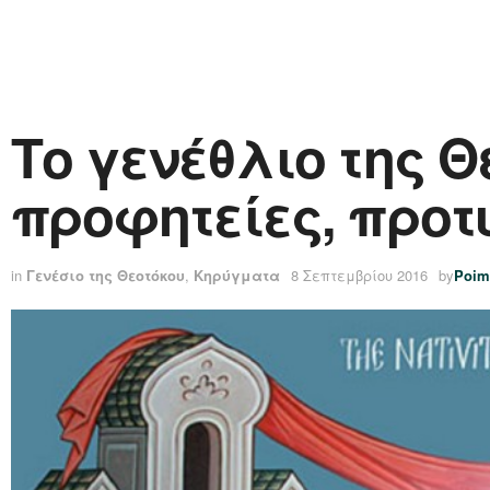
Το γενέθλιο της 
προφητείες, προτ
in
Γενέσιο της Θεοτόκου
,
Κηρύγματα
8 Σεπτεμβρίου 2016
by
Poim