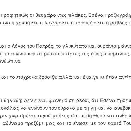
ι προφητικώς οι θεοχάρακτες πλάκες, Εσένα προζωγράφ
μνα η χρυσή και η λυχνία και η τράπεζα και η ράβδος 
αι ο Λόγος του Πατρός, το γλυκύτατο και ουράνιο μάννα
το αιώνιο και απρόσιτο, ο άρτος της ζωής ο ουράνιος,
ανθώπινο.
και ταυτόχρονα δρόσιζε αλλά και έκαιγε κι ήταν αντίτ
ι δηλαδή; Δεν είναι φανερό σε όλους ότι Εσένα προεικ
ς σκάλας να ενώνουν τον ουρανό με τη γη και να ανεβοκ
πριν χωρισμένα, αφού μπήκες στη μέση Θεού και ανθρώ
ο αδύναμο προζύμι μας και το ένωσε με τον εαυτό Του