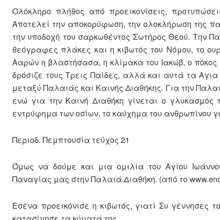
Ολόκληρο πλήθος από προεικονίσεις, προτυπώσε
Αποτελεί την αποκορύφωση, την ολοκλήρωση της π
την υποδοχή του σαρκωθέντος Σωτήρος Θεού. Την Π
θεόγραφες πλάκες και η κιβωτός του Νόμου, το ου
Ααρών η βλαστήσασα, η κλίμακα του Ιακώβ, ο πόκος 
δρόσιζε τους Τρεις Παίδες, αλλά και αυτά τα Αγια 
μεταξύ Παλαιάς και Καινής Διαθήκης. Για την Παλα
ενώ για την Καινή Διαθήκη γίνεται ο γλυκασμός 
εντρύφημα των οσίων, το καύχημα του ανθρωπίνου γέ
Περιοδ. Πεμπτουσία τεύχος 21
Όμως να δούμε και μια ομιλία του Αγίου Ιωάνν
Παναγίας μας στην Παλαιά Διαθήκη. (από το www.enor
Εσένα προεικόνισε η κιβωτός, γιατί Συ γέννησες τ
κατασίγησε τα κύματά της.