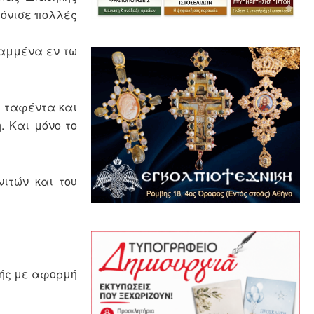
τόνισε πολλές
ραμμένα εν τω
ι ταφέντα και
 Και μόνο το
νιτών και του
νής με αφορμή