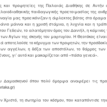
ις και προφητείες της Παλαιάς Διαθήκης σε Αυτήν 
αλαιοδιαθηκικής παιδαγωγικής προετοιμασίας της ανθ
αναγία μας προεικόνιζαν η άφλεκτος βάτος στο όραμα 
ράνιο μάννα και η χρυσή στάμνα, η λυχνία και η τράπ
του Γεδεών, το αλατόμητον όρος του Δανιήλ, η κάμινος 
των Αγίων της σκηνής του μαρτυρίου. Η Θεοτόκος είναι
ιά αποτελούσε το κήρυγμα των προφητών, την προσδοκία
των αγγέλων, η δόξα των αποστόλων, το θάρρος των
νους, γι’ αυτό και μακαρίζεται από «πάσα γενεά».
ου Δαμασκηνού όπου πολύ όμορφα αναφέρει τις προ
iaka.gr)
ον Χριστό, τη σωτηρία του κόσμου, που καταπόντισε τη