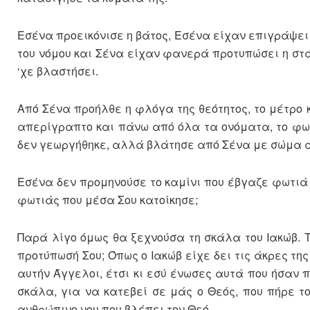
Εσένα προεικόνισε η βάτος, Εσένα είχαν επιγράψε
του νόμου και Σένα είχαν φανερά προτυπώσει η στά
‘χε βλαστήσει.
Από Σένα προήλθε η φλόγα της θεότητος, το μέτρο κ
απερίγραπτο και πάνω από όλα τα ονόματα, το φως 
δεν γεωργήθηκε, αλλά βλάτησε από Σένα με σώμα 
Εσένα δεν προμηνούσε το καμίνι που έβγαζε φωτιά 
φωτιάς που μέσα Σου κατοίκησε;
Παρά λίγο όμως θα ξεχνούσα τη σκάλα του Ιακώβ. Τ
προτύπωσή Σου; Όπως ο Ιακώβ είχε δει τις άκρες τη
αυτήν Άγγελοι, έτσι κι εσύ ένωσες αυτά που ήσαν 
σκάλα, για να κατεβεί σε μάς ο Θεός, που πήρε τ
ανθρώπινο νου που βλέπει τον Θεό.