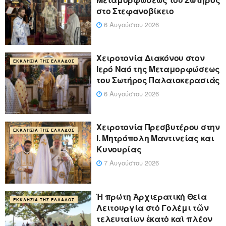
στο Στεφανοβίκειο
6 Αυγούστου 2026
Χειροτονία Διακόνου στον
ΕΚΚΛΗΣΊΑ ΤΗΣ ΕΛΛΆΔΟΣ
Ιερό Ναό της Μεταμορφώσεως
του Σωτήρος Παλαιοκερασιάς
6 Αυγούστου 2026
Xειροτονία Πρεσβυτέρου στην
ΕΚΚΛΗΣΊΑ ΤΗΣ ΕΛΛΆΔΟΣ
Ι. Μητρόπολη Μαντινείας και
Κυνουρίας
7 Αυγούστου 2026
Ἡ πρώτη Ἀρχιερατικὴ Θεία
ΕΚΚΛΗΣΊΑ ΤΗΣ ΕΛΛΆΔΟΣ
Λειτουργία στὸ Γολέμι τῶν
τελευταίων ἑκατὸ καὶ πλέον