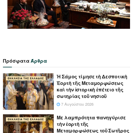
Πρόσφατα
Άρθρα
Ἡ Σάμος τίμησε τὴ Δεσποτικὴ
ΕΚΚΛΗΣΊΑ ΤΗΣ ΕΛΛΆΔΟΣ
Ἑορτὴ τῆς Μεταμορφώσεως
καὶ τὴν ἱστορικὴ ἐπέτειο τῆς
σωτηρίας τοῦ νησιοῦ
7 Αυγούστου 2026
Με λαμπρότητα πανηγύρισε
ΕΚΚΛΗΣΊΑ ΤΗΣ ΕΛΛΆΔΟΣ
τὴν ἑορτὴ τῆς
Μεταμορφώσεως τοῦ Σωτῆρος