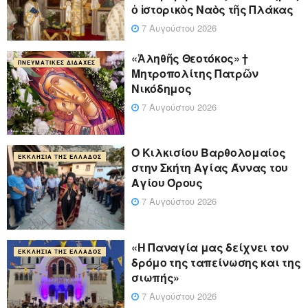
ὁ ἱστορικὸς Ναὸς τῆς Πλάκας
7 Αυγούστου 2026
«Ἀληθῆς Θεοτόκος» †
ΠΝΕΥΜΑΤΙΚΈΣ ΔΙΔΑΧΈΣ
Μητροπολίτης Πατρῶν
Νικόδημος
7 Αυγούστου 2026
Ο Κιλκισίου Βαρθολομαίος
ΕΚΚΛΗΣΊΑ ΤΗΣ ΕΛΛΆΔΟΣ
στην Σκήτη Αγίας Άννας του
Αγίου Όρους
7 Αυγούστου 2026
«Η Παναγία μας δείχνει τον
ΕΚΚΛΗΣΊΑ ΤΗΣ ΕΛΛΆΔΟΣ
δρόμο της ταπείνωσης και της
σιωπής»
7 Αυγούστου 2026