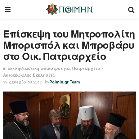
Επίσκεψη του Μητροπολίτη
Μπορισπόλ και Μπροβάρυ
στο Οικ. Πατριαρχείο
in
Εκκλησιαστική Επικαιρότητα
,
Πατριαρχεία -
Αυτοκέφαλες Εκκλησίες
19 Δεκεμβρίου 2017
by
Poimin.gr Team