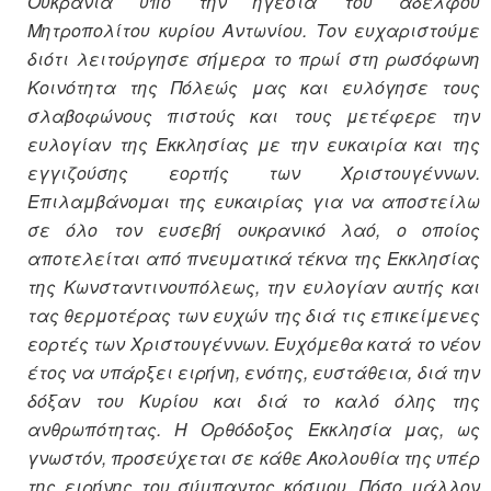
Ουκρανία υπό την ηγεσία του αδελφού
Μητροπολίτου κυρίου Αντωνίου. Τον ευχαριστούμε
διότι λειτούργησε σήμερα το πρωί στη ρωσόφωνη
Κοινότητα της Πόλεώς μας και ευλόγησε τους
σλαβοφώνους πιστούς και τους μετέφερε την
ευλογίαν της Εκκλησίας με την ευκαιρία και της
εγγιζούσης εορτής των Χριστουγέννων.
Επιλαμβάνομαι της ευκαιρίας για να αποστείλω
σε όλο τον ευσεβή ουκρανικό λαό, ο οποίος
αποτελείται από πνευματικά τέκνα της Εκκλησίας
της Κωνσταντινουπόλεως, την ευλογίαν αυτής και
τας θερμοτέρας των ευχών της διά τις επικείμενες
εορτές των Χριστουγέννων. Ευχόμεθα κατά το νέον
έτος να υπάρξει ειρήνη, ενότης, ευστάθεια, διά την
δόξαν του Κυρίου και διά το καλό όλης της
ανθρωπότητας. Η Ορθόδοξος Εκκλησία μας, ως
γνωστόν, προσεύχεται σε κάθε Ακολουθία της υπέρ
της ειρήνης του σύμπαντος κόσμου. Πόσο μάλλον