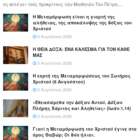
ος ἐκλέγει τούς προ­κρί­τους τῶν Μα­θη­τῶν Του Πέ­τρο,...
Η Μεταμόρφωση είναι η γιορτή της
αλήθειας, της αποκάλυψης της δόξας του
Χριστού
6 Αυγούστου 2026
Η ΘΕΙΑ ΔΟΞΑ: ΈΝΑ ΚΑΛΕΣΜΑ ΓΙΑ ΤΟΝ ΚΑΘΕ
ΜΑΣ
5 Αυγούστου 2026
Η εορτή της Μεταμορφώσεως του Σωτήρος
Χριστού (6 Αυγούστου)
5 Αυγούστου 2026
«Εθεασάμεθα την Δόξαν Αυτού, Δόξαν
Πλήρης Χάριτος και Αληθείας» (Ιωάν.1,14)
5 Αυγούστου 2026
Γιατί η Μεταμόρφωση του Χριστού έγινε στο
όρος Θαβώρ; Οι δύο ήλιοι.