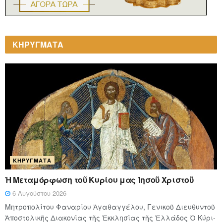
ΚΗΡΥΓΜΑΤΑ
ΚΗΡΎΓΜΑΤΑ
Ἡ Μεταμόρφωση τοῦ Κυρίου μας Ἰησοῦ Χριστοῦ
6 Αυγούστου 2026
Μητροπολίτου Φαναρίου Ἀγαθαγγέλου, Γενικοῦ Διευθυντοῦ
Ἀποστολικῆς Διακονίας τῆς Ἐκκλησίας τῆς Ἑλλάδος Ὁ Κύ­ρι­