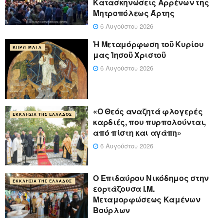
Κατασκηνώσεις Αρρένων της
Μητροπόλεως Άρτης
6 Αυγούστου 2026
Ἡ Μεταμόρφωση τοῦ Κυρίου
ΚΗΡΎΓΜΑΤΑ
μας Ἰησοῦ Χριστοῦ
6 Αυγούστου 2026
«Ο Θεός αναζητά φλογερές
ΕΚΚΛΗΣΊΑ ΤΗΣ ΕΛΛΆΔΟΣ
καρδιές, που πυρπολούνται,
από πίστη και αγάπη»
6 Αυγούστου 2026
Ο Επιδαύρου Νικόδημος στην
ΕΚΚΛΗΣΊΑ ΤΗΣ ΕΛΛΆΔΟΣ
εορτάζουσα Ι.Μ.
Μεταμορφώσεως Καμένων
Βούρλων