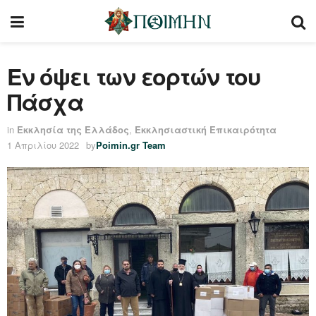
Εν όψει των εορτών του
Πάσχα
in
Εκκλησία της Ελλάδος
,
Εκκλησιαστική Επικαιρότητα
1 Απριλίου 2022
by
Poimin.gr Team