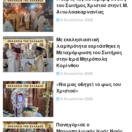
ΕΚΚΛΗΣΊΑ ΤΗΣ ΕΛΛΆΔΟΣ
του Σωτήρος Χριστού στην Ι. Μ.
Αιτωλοακαρνανίας
6 Αυγούστου 2026
Με εκκλησιαστική
ΕΚΚΛΗΣΊΑ ΤΗΣ ΕΛΛΆΔΟΣ
λαμπρότητα εορτάσθηκε η
Μεταμόρφωση του Σωτήρος
στην Ιερά Μητρόπολη
Κορίνθου
6 Αυγούστου 2026
«Να μας οδηγεί το φως του
ΕΚΚΛΗΣΊΑ ΤΗΣ ΕΛΛΆΔΟΣ
Χριστού»
6 Αυγούστου 2026
Πανηγύρισε ο
ΕΚΚΛΗΣΊΑ ΤΗΣ ΕΛΛΆΔΟΣ
Μητροπολιτικός Ιερός Ναός