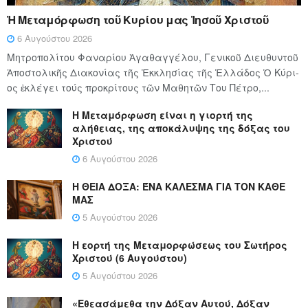
Ἡ Μεταμόρφωση τοῦ Κυρίου μας Ἰησοῦ Χριστοῦ
6 Αυγούστου 2026
Μητροπολίτου Φαναρίου Ἀγαθαγγέλου, Γενικοῦ Διευθυντοῦ
Ἀποστολικῆς Διακονίας τῆς Ἐκκλησίας τῆς Ἑλλάδος Ὁ Κύ­ρι­
ος ἐκλέγει τούς προ­κρί­τους τῶν Μα­θη­τῶν Του Πέ­τρο,...
Η Μεταμόρφωση είναι η γιορτή της
αλήθειας, της αποκάλυψης της δόξας του
Χριστού
6 Αυγούστου 2026
Η ΘΕΙΑ ΔΟΞΑ: ΈΝΑ ΚΑΛΕΣΜΑ ΓΙΑ ΤΟΝ ΚΑΘΕ
ΜΑΣ
5 Αυγούστου 2026
Η εορτή της Μεταμορφώσεως του Σωτήρος
Χριστού (6 Αυγούστου)
5 Αυγούστου 2026
«Εθεασάμεθα την Δόξαν Αυτού, Δόξαν