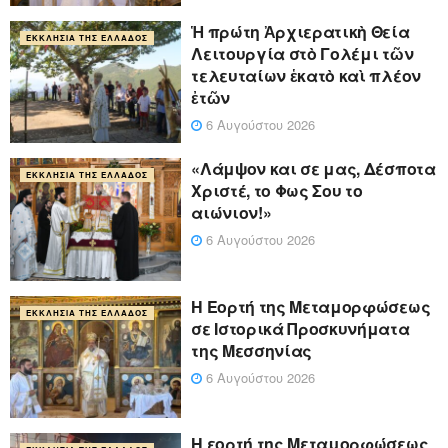
Ἡ πρώτη Ἀρχιερατικὴ Θεία
ΕΚΚΛΗΣΊΑ ΤΗΣ ΕΛΛΆΔΟΣ
Λειτουργία στὸ Γολέμι τῶν
τελευταίων ἑκατὸ καὶ πλέον
ἐτῶν
6 Αυγούστου 2026
«Λάμψον και σε μας, Δέσποτα
ΕΚΚΛΗΣΊΑ ΤΗΣ ΕΛΛΆΔΟΣ
Χριστέ, το Φως Σου το
αιώνιον!»
6 Αυγούστου 2026
Η Εορτή της Μεταμορφώσεως
ΕΚΚΛΗΣΊΑ ΤΗΣ ΕΛΛΆΔΟΣ
σε Ιστορικά Προσκυνήματα
της Μεσσηνίας
6 Αυγούστου 2026
Η εορτή της Μεταμορφώσεως