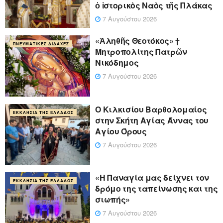
ὁ ἱστορικὸς Ναὸς τῆς Πλάκας
7 Αυγούστου 2026
«Ἀληθῆς Θεοτόκος» †
ΠΝΕΥΜΑΤΙΚΈΣ ΔΙΔΑΧΈΣ
Μητροπολίτης Πατρῶν
Νικόδημος
7 Αυγούστου 2026
Ο Κιλκισίου Βαρθολομαίος
ΕΚΚΛΗΣΊΑ ΤΗΣ ΕΛΛΆΔΟΣ
στην Σκήτη Αγίας Άννας του
Αγίου Όρους
7 Αυγούστου 2026
«Η Παναγία μας δείχνει τον
ΕΚΚΛΗΣΊΑ ΤΗΣ ΕΛΛΆΔΟΣ
δρόμο της ταπείνωσης και της
σιωπής»
7 Αυγούστου 2026