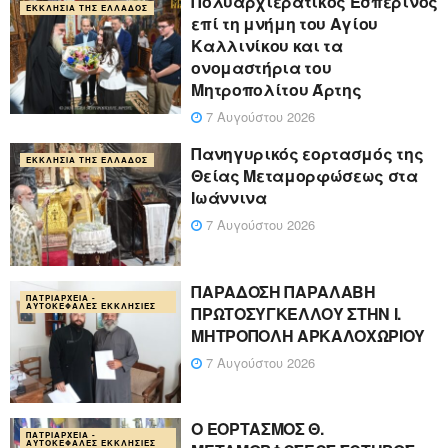
Πολυαρχιερατικός Εσπερινός
ΕΚΚΛΗΣΊΑ ΤΗΣ ΕΛΛΆΔΟΣ
επί τη μνήμη του Αγίου
Καλλινίκου και τα
ονομαστήρια του
Μητροπολίτου Άρτης
7 Αυγούστου 2026
Πανηγυρικός εορτασμός της
ΕΚΚΛΗΣΊΑ ΤΗΣ ΕΛΛΆΔΟΣ
Θείας Μεταμορφώσεως στα
Ιωάννινα
7 Αυγούστου 2026
ΠΑΡΑΔΟΣΗ ΠΑΡΑΛΑΒΗ
ΠΑΤΡΙΑΡΧΕΊΑ -
ΑΥΤΟΚΈΦΑΛΕΣ ΕΚΚΛΗΣΊΕΣ
ΠΡΩΤΟΣΥΓΚΕΛΛΟΥ ΣΤΗΝ Ι.
ΜΗΤΡΟΠΟΛΗ ΑΡΚΑΛΟΧΩΡΙΟΥ
7 Αυγούστου 2026
Ο ΕΟΡΤΑΣΜΟΣ Θ.
ΠΑΤΡΙΑΡΧΕΊΑ -
ΑΥΤΟΚΈΦΑΛΕΣ ΕΚΚΛΗΣΊΕΣ