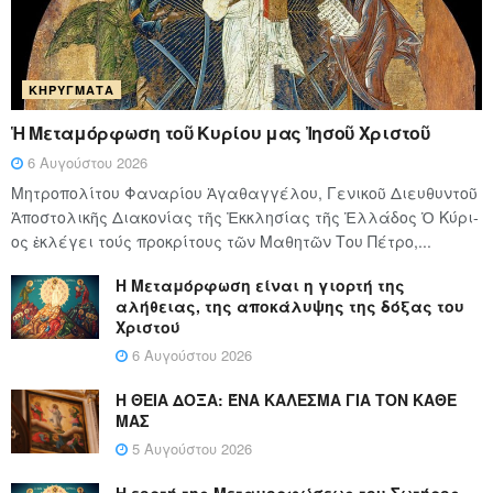
ΚΗΡΎΓΜΑΤΑ
Ἡ Μεταμόρφωση τοῦ Κυρίου μας Ἰησοῦ Χριστοῦ
6 Αυγούστου 2026
Μητροπολίτου Φαναρίου Ἀγαθαγγέλου, Γενικοῦ Διευθυντοῦ
Ἀποστολικῆς Διακονίας τῆς Ἐκκλησίας τῆς Ἑλλάδος Ὁ Κύ­ρι­
ος ἐκλέγει τούς προ­κρί­τους τῶν Μα­θη­τῶν Του Πέ­τρο,...
Η Μεταμόρφωση είναι η γιορτή της
αλήθειας, της αποκάλυψης της δόξας του
Χριστού
6 Αυγούστου 2026
Η ΘΕΙΑ ΔΟΞΑ: ΈΝΑ ΚΑΛΕΣΜΑ ΓΙΑ ΤΟΝ ΚΑΘΕ
ΜΑΣ
5 Αυγούστου 2026