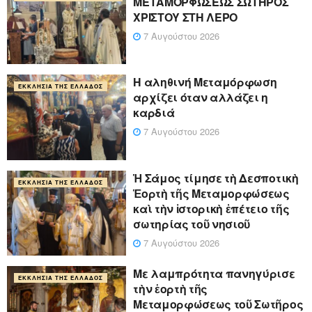
ΜΕΤΑΜΟΡΦΩΣΕΩΣ ΣΩΤΗΡΟΣ
ΧΡΙΣΤΟΥ ΣΤΗ ΛΕΡΟ
7 Αυγούστου 2026
Η αληθινή Μεταμόρφωση
ΕΚΚΛΗΣΊΑ ΤΗΣ ΕΛΛΆΔΟΣ
αρχίζει όταν αλλάζει η
καρδιά
7 Αυγούστου 2026
Ἡ Σάμος τίμησε τὴ Δεσποτικὴ
ΕΚΚΛΗΣΊΑ ΤΗΣ ΕΛΛΆΔΟΣ
Ἑορτὴ τῆς Μεταμορφώσεως
καὶ τὴν ἱστορικὴ ἐπέτειο τῆς
σωτηρίας τοῦ νησιοῦ
7 Αυγούστου 2026
Με λαμπρότητα πανηγύρισε
ΕΚΚΛΗΣΊΑ ΤΗΣ ΕΛΛΆΔΟΣ
τὴν ἑορτὴ τῆς
Μεταμορφώσεως τοῦ Σωτῆρος