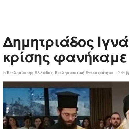
Δημητριάδος Ιγνά
κρίσης φανήκαμε 
in
Εκκλησία της Ελλάδος
,
Εκκλησιαστική Επικαιρότητα
12 Φεβ