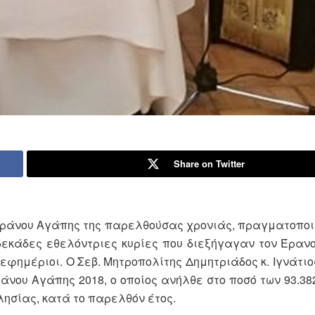
Share on Twitter
 Εράνου Αγάπης της παρελθούσας χρονιάς, πραγματοπο
δεκάδες εθελόντριες κυρίες που διεξήγαγαν τον Έρανο
 εφημέριοι. Ο Σεβ. Μητροπολίτης Δημητριάδος κ. Ιγνάτι
νου Αγάπης 2018, ο οποίος ανήλθε στο ποσό των 93.38
λησίας, κατά το παρελθόν έτος.