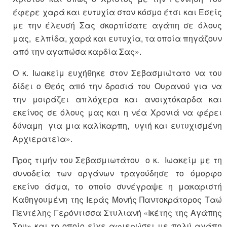
έφερε χαρά και ευτυχία στον κόσμο έτσι και Εσείς
με την έλευσή Σας σκορπίσατε αγάπη σε όλους
μας, ελπίδα, χαρά και ευτυχία, τα οποία πηγάζουν
από την αγαπώσα καρδία Σας».
Ο κ. Ιωακείμ ευχήθηκε στον Σεβασμιώτατο να του
δίδει ο Θεός από την δροσιά του Ουρανού για να
την μοιράζει απλόχερα και ανοιχτόκαρδα και
εκείνος σε όλους μας και η νέα Χρονιά να φέρει
δύναμη για μια καλίκαρπη, υγιή και ευτυχισμένη
Αρχιερατεία».
Προς τιμήν του Σεβασμιωτάτου ο κ. Ιωακείμ με τη
συνοδεία των οργάνων τραγούδησε το όμορφο
εκείνο άσμα, το οποίο συνέγραψε η μακαριστή
Καθηγουμένη της Ιεράς Μονής Παντοκράτορος Ταώ
Πεντέλης Γερόντισσα Στυλιανή «Ικέτης της Αγάπης
Σου» και το οποίο είχε αφιερώσει με πολύ αγάπη