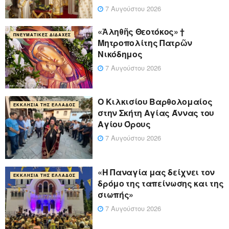
7 Αυγούστου 2026
«Ἀληθῆς Θεοτόκος» †
ΠΝΕΥΜΑΤΙΚΈΣ ΔΙΔΑΧΈΣ
Μητροπολίτης Πατρῶν
Νικόδημος
7 Αυγούστου 2026
Ο Κιλκισίου Βαρθολομαίος
ΕΚΚΛΗΣΊΑ ΤΗΣ ΕΛΛΆΔΟΣ
στην Σκήτη Αγίας Άννας του
Αγίου Όρους
7 Αυγούστου 2026
«Η Παναγία μας δείχνει τον
ΕΚΚΛΗΣΊΑ ΤΗΣ ΕΛΛΆΔΟΣ
δρόμο της ταπείνωσης και της
σιωπής»
7 Αυγούστου 2026