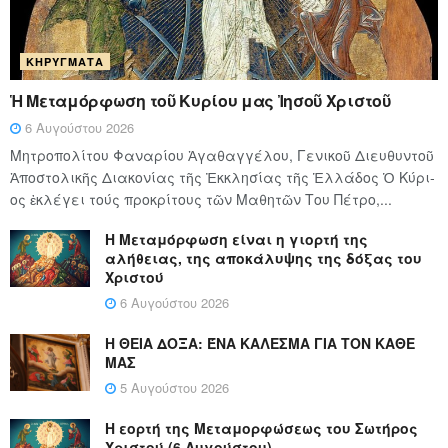
ΚΗΡΎΓΜΑΤΑ
Ἡ Μεταμόρφωση τοῦ Κυρίου μας Ἰησοῦ Χριστοῦ
6 Αυγούστου 2026
Μητροπολίτου Φαναρίου Ἀγαθαγγέλου, Γενικοῦ Διευθυντοῦ
Ἀποστολικῆς Διακονίας τῆς Ἐκκλησίας τῆς Ἑλλάδος Ὁ Κύ­ρι­
ος ἐκλέγει τούς προ­κρί­τους τῶν Μα­θη­τῶν Του Πέ­τρο,...
Η Μεταμόρφωση είναι η γιορτή της
αλήθειας, της αποκάλυψης της δόξας του
Χριστού
6 Αυγούστου 2026
Η ΘΕΙΑ ΔΟΞΑ: ΈΝΑ ΚΑΛΕΣΜΑ ΓΙΑ ΤΟΝ ΚΑΘΕ
ΜΑΣ
5 Αυγούστου 2026
Η εορτή της Μεταμορφώσεως του Σωτήρος
Χριστού (6 Αυγούστου)