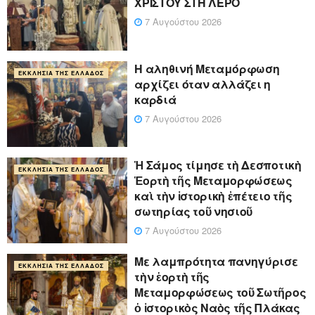
ΧΡΙΣΤΟΥ ΣΤΗ ΛΕΡΟ
7 Αυγούστου 2026
Η αληθινή Μεταμόρφωση
ΕΚΚΛΗΣΊΑ ΤΗΣ ΕΛΛΆΔΟΣ
αρχίζει όταν αλλάζει η
καρδιά
7 Αυγούστου 2026
Ἡ Σάμος τίμησε τὴ Δεσποτικὴ
ΕΚΚΛΗΣΊΑ ΤΗΣ ΕΛΛΆΔΟΣ
Ἑορτὴ τῆς Μεταμορφώσεως
καὶ τὴν ἱστορικὴ ἐπέτειο τῆς
σωτηρίας τοῦ νησιοῦ
7 Αυγούστου 2026
Με λαμπρότητα πανηγύρισε
ΕΚΚΛΗΣΊΑ ΤΗΣ ΕΛΛΆΔΟΣ
τὴν ἑορτὴ τῆς
Μεταμορφώσεως τοῦ Σωτῆρος
ὁ ἱστορικὸς Ναὸς τῆς Πλάκας