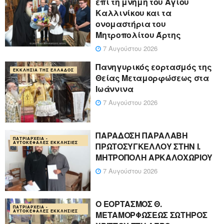
επί τη μνήμη του Αγίου
Καλλινίκου και τα
ονομαστήρια του
Μητροπολίτου Άρτης
7 Αυγούστου 2026
Πανηγυρικός εορτασμός της
ΕΚΚΛΗΣΊΑ ΤΗΣ ΕΛΛΆΔΟΣ
Θείας Μεταμορφώσεως στα
Ιωάννινα
7 Αυγούστου 2026
ΠΑΡΑΔΟΣΗ ΠΑΡΑΛΑΒΗ
ΠΑΤΡΙΑΡΧΕΊΑ -
ΑΥΤΟΚΈΦΑΛΕΣ ΕΚΚΛΗΣΊΕΣ
ΠΡΩΤΟΣΥΓΚΕΛΛΟΥ ΣΤΗΝ Ι.
ΜΗΤΡΟΠΟΛΗ ΑΡΚΑΛΟΧΩΡΙΟΥ
7 Αυγούστου 2026
Ο ΕΟΡΤΑΣΜΟΣ Θ.
ΠΑΤΡΙΑΡΧΕΊΑ -
ΑΥΤΟΚΈΦΑΛΕΣ ΕΚΚΛΗΣΊΕΣ
ΜΕΤΑΜΟΡΦΩΣΕΩΣ ΣΩΤΗΡΟΣ