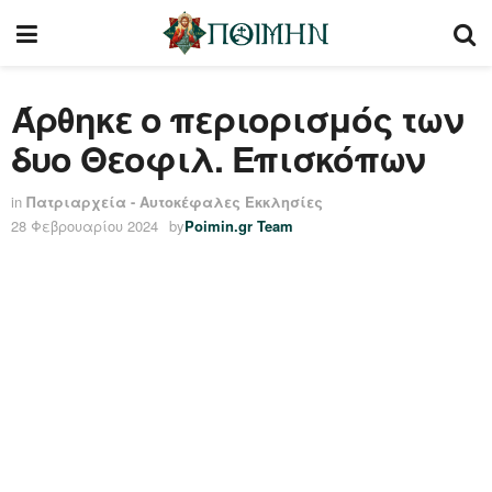
Άρθηκε ο περιορισμός των
δυο Θεοφιλ. Eπισκόπων
in
Πατριαρχεία - Αυτοκέφαλες Εκκλησίες
28 Φεβρουαρίου 2024
by
Poimin.gr Team