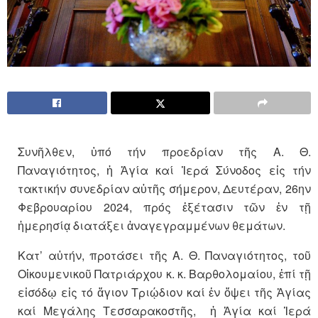
Συνῆλθεν, ὑπό τήν προεδρίαν τῆς Α. Θ.
Παναγιότητος, ἡ Ἁγία καί Ἱερά Σύνοδος εἰς τήν
τακτικήν συνεδρίαν αὐτῆς σήμερον, Δευτέραν, 26ην
Φεβρουαρίου 2024, πρός ἐξέτασιν τῶν ἐν τῇ
ἡμερησίᾳ διατάξει ἀναγεγραμμένων θεμάτων.
Κατ’ αὐτήν, προτάσει τῆς Α. Θ. Παναγιότητος, τοῦ
Οἰκουμενικοῦ Πατριάρχου κ. κ. Βαρθολομαίου, ἐπί τῇ
εἰσόδῳ εἰς τό ἅγιον Τριῴδιον καί ἐν ὅψει τῆς Ἁγίας
καί Μεγάλης Τεσσαρακοστῆς, ἡ Ἁγία καί Ἱερά