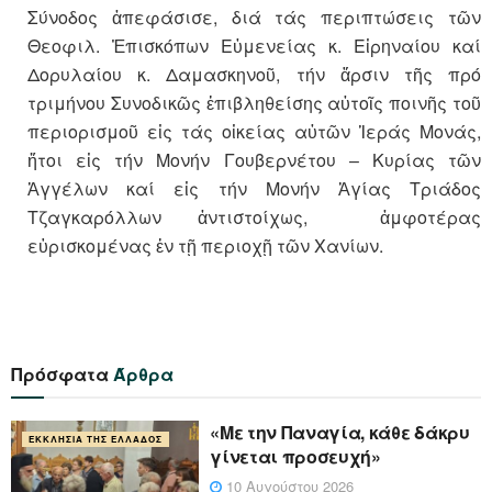
Σύνοδος ἀπεφάσισε, διά τάς περιπτώσεις τῶν
Θεοφιλ. Ἐπισκόπων Εὐμενείας κ. Εἰρηναίου καί
Δορυλαίου κ. Δαμασκηνοῦ, τήν ἄρσιν τῆς πρό
τριμήνου Συνοδικῶς ἐπιβληθείσης αὐτοῖς ποινῆς τοῦ
περιορισμοῦ εἰς τάς οἰκείας αὐτῶν Ἱεράς Μονάς,
ἤτοι εἰς τήν Μονήν Γουβερνέτου – Κυρίας τῶν
Ἀγγέλων καί εἰς τήν Μονήν Ἁγίας Τριάδος
Τζαγκαρόλλων ἀντιστοίχως, ἀμφοτέρας
εὑρισκομένας ἐν τῇ περιοχῇ τῶν Χανίων.
Πρόσφατα
Άρθρα
«Με την Παναγία, κάθε δάκρυ
ΕΚΚΛΗΣΊΑ ΤΗΣ ΕΛΛΆΔΟΣ
γίνεται προσευχή»
10 Αυγούστου 2026