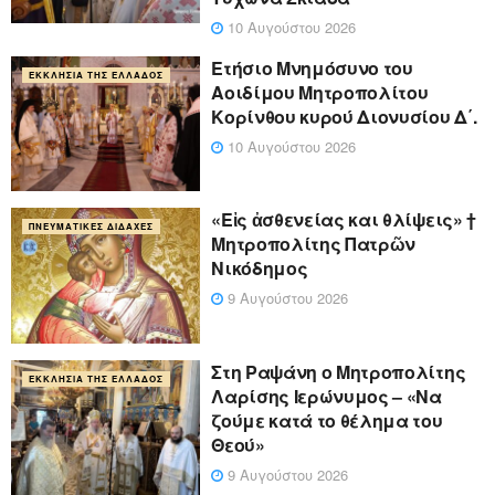
10 Αυγούστου 2026
Ετήσιο Μνημόσυνο του
ΕΚΚΛΗΣΊΑ ΤΗΣ ΕΛΛΆΔΟΣ
Αοιδίμου Μητροπολίτου
Κορίνθου κυρού Διονυσίου Δ΄.
10 Αυγούστου 2026
«Eἰς ἀσθενείας και θλίψεις» †
ΠΝΕΥΜΑΤΙΚΈΣ ΔΙΔΑΧΈΣ
Μητροπολίτης Πατρῶν
Νικόδημος
9 Αυγούστου 2026
Στη Ραψάνη ο Μητροπολίτης
ΕΚΚΛΗΣΊΑ ΤΗΣ ΕΛΛΆΔΟΣ
Λαρίσης Ιερώνυμος – «Να
ζούμε κατά το θέλημα του
Θεού»
9 Αυγούστου 2026