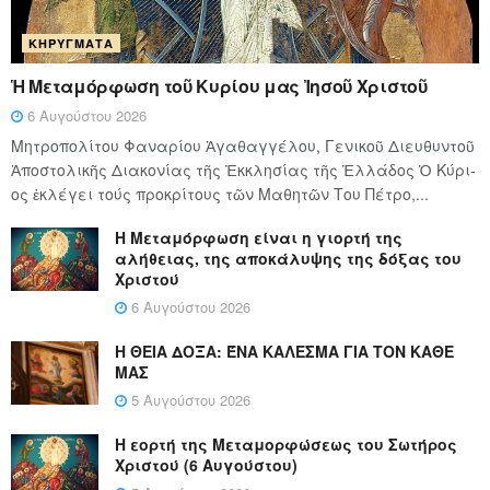
ΚΗΡΎΓΜΑΤΑ
Ἡ Μεταμόρφωση τοῦ Κυρίου μας Ἰησοῦ Χριστοῦ
6 Αυγούστου 2026
Μητροπολίτου Φαναρίου Ἀγαθαγγέλου, Γενικοῦ Διευθυντοῦ
Ἀποστολικῆς Διακονίας τῆς Ἐκκλησίας τῆς Ἑλλάδος Ὁ Κύ­ρι­
ος ἐκλέγει τούς προ­κρί­τους τῶν Μα­θη­τῶν Του Πέ­τρο,...
Η Μεταμόρφωση είναι η γιορτή της
αλήθειας, της αποκάλυψης της δόξας του
Χριστού
6 Αυγούστου 2026
Η ΘΕΙΑ ΔΟΞΑ: ΈΝΑ ΚΑΛΕΣΜΑ ΓΙΑ ΤΟΝ ΚΑΘΕ
ΜΑΣ
5 Αυγούστου 2026
Η εορτή της Μεταμορφώσεως του Σωτήρος
Χριστού (6 Αυγούστου)