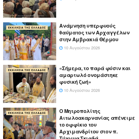
Ανάμνηση υπερφυούς
ΕΚΚΛΗΣΊΑ ΤΗΣ ΕΛΛΆΔΟΣ
θαύματος των Αρχαγγέλων
στην Αμβρακιά Θέρμου
10 Αυγούστου 2026
«Σήμερα, το παρά φύσιν και
ΕΚΚΛΗΣΊΑ ΤΗΣ ΕΛΛΆΔΟΣ
αμαρτωλό ονομάστηκε
φυσική ζωή»
10 Αυγούστου 2026
Ο Μητροπολίτης
ΕΚΚΛΗΣΊΑ ΤΗΣ ΕΛΛΆΔΟΣ
Αιτωλοακαρνανίας απένειμε
το οφφίκιο του
Αρχιμανδρίτου στον π.
Τύχωνα Σκιαδά