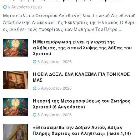
6 Αυγούστου 2026
Μητροπολίτου Φαναρίου Ἀγαθαγγέλου, Γενικοῦ Διευθυντοῦ
Ἀποστολικῆς Διακονίας τῆς Ἐκκλησίας τῆς Ἑλλάδος Ὁ Κύ­ρι­
ος ἐκλέγει τούς προ­κρί­τους τῶν Μα­θη­τῶν Του Πέ­τρο,...
Η Μεταμόρφωση είναι η γιορτή της
αλήθειας, της αποκάλυψης της δόξας του
Χριστού
6 Αυγούστου 2026
Η ΘΕΙΑ ΔΟΞΑ: ΈΝΑ ΚΑΛΕΣΜΑ ΓΙΑ ΤΟΝ ΚΑΘΕ
ΜΑΣ
5 Αυγούστου 2026
Η εορτή της Μεταμορφώσεως του Σωτήρος
Χριστού (6 Αυγούστου)
5 Αυγούστου 2026
«Εθεασάμεθα την Δόξαν Αυτού, Δόξαν
Πλήρης Χάριτος και Αληθείας» (Ιωάν.1,14)