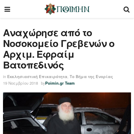
Αναχώρησε από το
Νοσοκομείο Γρεβενών ο
Αρχιμ. Εφραίμ
Βατοπεδινός
in
Εκκλησιαστική Επικαιρότητα
,
Το Βήμα της Ενορίας
19 Νοεμβρίου 2018
by
Poimin.gr Team