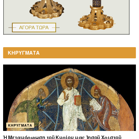
ΚΗΡΥΓΜΑΤΑ
ΚΗΡΎΓΜΑΤΑ
Ἡ Μεταμόρφωση τοῦ Κυρίου μας Ἰησοῦ Χριστοῦ