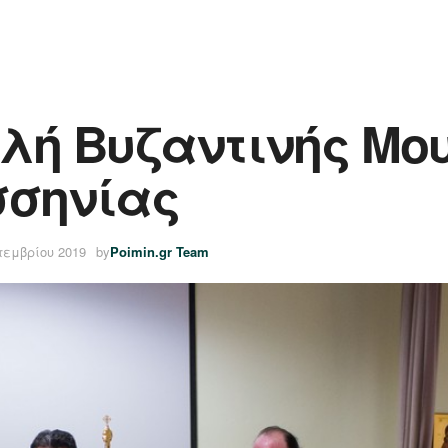
ή Βυζαντινής Μουσ
σσηνίας
τεμβρίου 2019
by
Poimin.gr Team