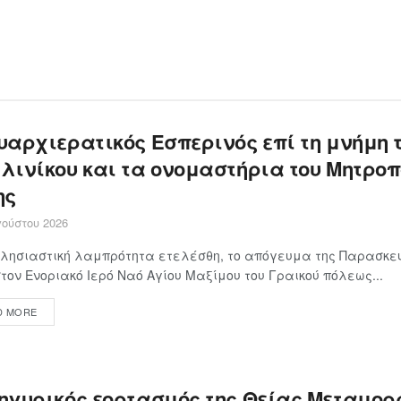
υαρχιερατικός Εσπερινός επί τη μνήμη 
λινίκου και τα ονομαστήρια του Μητροπ
ης
ούστου 2026
λησιαστική λαμπρότητα ετελέσθη, το απόγευμα της Παρασκευ
στον Ενοριακό Ιερό Ναό Αγίου Μαξίμου του Γραικού πόλεως...
D MORE
ηγυρικός εορτασμός της Θείας Μεταμο