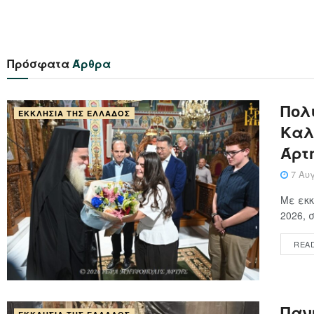
Πρόσφατα
Άρθρα
Πολ
ΕΚΚΛΗΣΊΑ ΤΗΣ ΕΛΛΆΔΟΣ
Καλ
Άρτ
7 Αυγ
Με εκκ
2026, 
REA
Παν