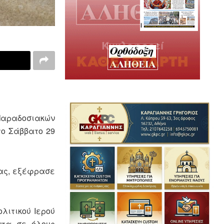
 Παραδοσιακών
το Σάββατο 29
ίας, εξέφρασε
λιτικού Ιερού
ντα σε όλους