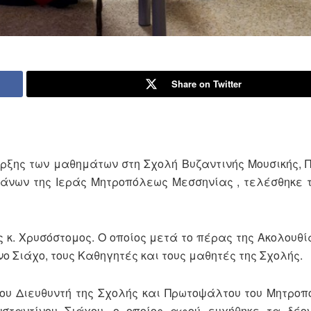
Share on Twitter
αρξης των μαθημάτων στη Σχολή Βυζαντινής Μουσικής,
νων της Ιεράς Μητροπόλεως Μεσσηνίας , τελέσθηκε 
 κ. Χρυσόστομος. Ο οποίος μετά το πέρας της Ακολουθ
νο Σιάχο, τους Καθηγητές και τους μαθητές της Σχολής.
υ Διευθυντή της Σχολής και Πρωτοψάλτου του Μητροπο
σταντίνου Σιάχου, ο οποίος αφού ευχήθηκε τα δέο