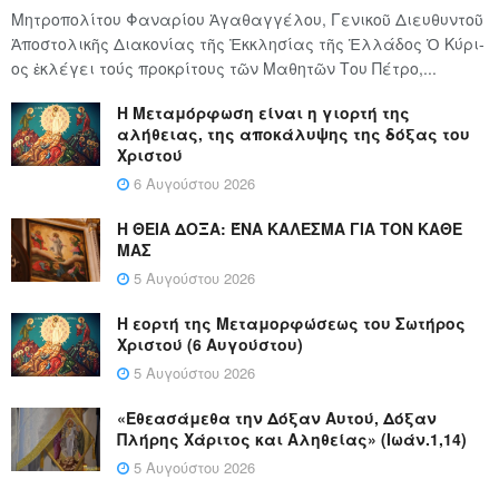
Μητροπολίτου Φαναρίου Ἀγαθαγγέλου, Γενικοῦ Διευθυντοῦ
Ἀποστολικῆς Διακονίας τῆς Ἐκκλησίας τῆς Ἑλλάδος Ὁ Κύ­ρι­
ος ἐκλέγει τούς προ­κρί­τους τῶν Μα­θη­τῶν Του Πέ­τρο,...
Η Μεταμόρφωση είναι η γιορτή της
αλήθειας, της αποκάλυψης της δόξας του
Χριστού
6 Αυγούστου 2026
Η ΘΕΙΑ ΔΟΞΑ: ΈΝΑ ΚΑΛΕΣΜΑ ΓΙΑ ΤΟΝ ΚΑΘΕ
ΜΑΣ
5 Αυγούστου 2026
Η εορτή της Μεταμορφώσεως του Σωτήρος
Χριστού (6 Αυγούστου)
5 Αυγούστου 2026
«Εθεασάμεθα την Δόξαν Αυτού, Δόξαν
Πλήρης Χάριτος και Αληθείας» (Ιωάν.1,14)
5 Αυγούστου 2026