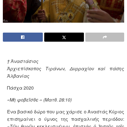
†
Ἀναστάσιος
Ἀρχιεπίσκοπος
T
ιράνων, Δυρραχίου καί πάσης
Ἀλβανίας
Πάσχα 2020
«Μὴ φοβεῖσθε·» (Ματθ. 28:10)
Ένα βασικό δώρο που μας χάρισε ο Αναστάς Κύριος
επισημαίνει ο ύμνος της πασχαλινής περιόδου:
«Τῶν θυρῶν κεκλεισμένων, ἐπιστὰς ὁ Ἰησοῦς τοῖς