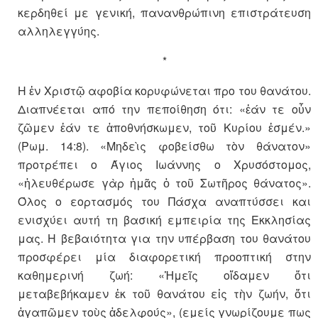
κερδηθεί με γενική, πανανθρώπινη επιστράτευση
αλληλεγγύης.
*
Η ἐν Χριστῷ αφοβία κορυφώνεται προ του θανάτου.
Διαπνέεται από την πεποίθηση ότι: «ἐάν τε οὖν
ζῶμεν ἐάν τε ἀποθνήσκωμεν, τοῦ Κυρίου ἐσμέν.»
(Ρωμ. 14:8). «Μηδεὶς φοβείσθω τὸν θάνατον»
προτρέπει ο Άγιος Ιωάννης ο Χρυσόστομος,
«ἠλευθέρωσε γὰρ ἡμᾶς ὁ τοῦ Σωτῆρος θάνατος».
Όλος ο εορτασμός του Πάσχα αναπτύσσει και
ενισχύει αυτή τη βασική εμπειρία της Εκκλησίας
μας. Η βεβαιότητα για την υπέρβαση του θανάτου
προσφέρει μία διαφορετική προοπτική στην
καθημερινή ζωή: «Ἡμεῖς οἴδαμεν ὅτι
μεταβεβήκαμεν ἐκ τοῦ θανάτου εἰς τὴν ζωήν, ὅτι
ἀγαπῶμεν τοὺς ἀδελφούς», (εμείς γνωρίζουμε πως