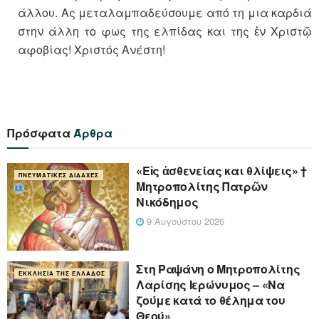
άλλου. Ας μεταλαμπαδεύσουμε από τη μια καρδιά
στην άλλη το φως της ελπίδας και της ἐν Χριστῷ
αφοβίας! Χριστός Ανέστη!
Πρόσφατα
Άρθρα
«Eἰς ἀσθενείας και θλίψεις» †
ΠΝΕΥΜΑΤΙΚΈΣ ΔΙΔΑΧΈΣ
Μητροπολίτης Πατρῶν
Νικόδημος
9 Αυγούστου 2026
Στη Ραψάνη ο Μητροπολίτης
ΕΚΚΛΗΣΊΑ ΤΗΣ ΕΛΛΆΔΟΣ
Λαρίσης Ιερώνυμος – «Να
ζούμε κατά το θέλημα του
Θεού»