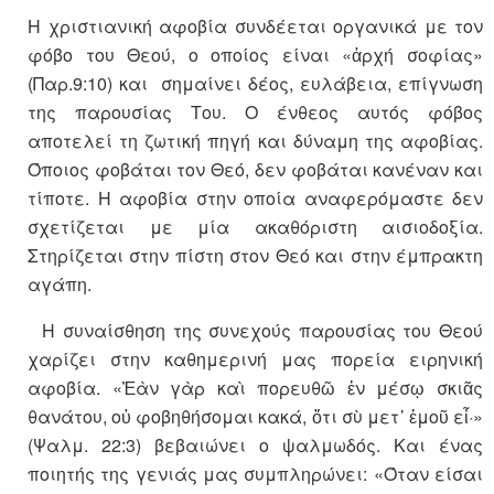
Η χριστιανική αφοβία συνδέεται οργανικά με τον
φόβο του Θεού, ο οποίος είναι «ἀρχή σοφίας»
(Παρ.9:10) και σημαίνει δέος, ευλάβεια, επίγνωση
της παρουσίας Του. Ο ένθεος αυτός φόβος
αποτελεί τη ζωτική πηγή και δύναμη της αφοβίας.
Όποιος φοβάται τον Θεό, δεν φοβάται κανέναν και
τίποτε. Η αφοβία στην οποία αναφερόμαστε δεν
σχετίζεται με μία ακαθόριστη αισιοδοξία.
Στηρίζεται στην πίστη στον Θεό και στην έμπρακτη
αγάπη.
Η συναίσθηση της συνεχούς παρουσίας του Θεού
χαρίζει στην καθημερινή μας πορεία ειρηνική
αφοβία. «Ἐὰν γὰρ καὶ πορευθῶ ἐν μέσῳ σκιᾶς
θανάτου, οὐ φοβηθήσομαι κακά, ὅτι σὺ μετ᾿ ἐμοῦ εἶ·»
(Ψαλμ. 22:3) βεβαιώνει ο ψαλμωδός. Και ένας
ποιητής της γενιάς μας συμπληρώνει: «Όταν είσαι