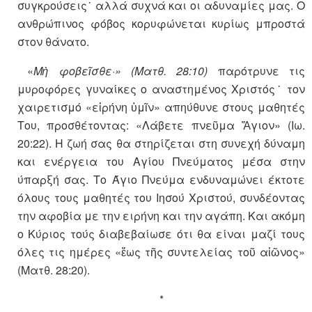
συγκρούσεις˙ αλλά συχνά και οι αδυναμίες μας. Ο
ανθρώπινος φόβος κορυφώνεται κυρίως μπροστά
στον θάνατο.
«
Μὴ φοβεῖσθε·» (Ματθ. 28:10)
παρότρυνε τις
μυροφόρες γυναίκες ο αναστημένος Χριστός˙ τον
χαιρετισμό «εἰρήνη ὑμῖν» απηύθυνε στους μαθητές
Του, προσθέτοντας: «Λάβετε πνεῦμα Ἅγιον» (Ιω.
20:22). Η ζωή σας θα στηρίζεται στη συνεχή δύναμη
και ενέργεια του Αγίου Πνεύματος μέσα στην
ύπαρξή σας. Το Άγιο Πνεύμα ενδυναμώνει έκτοτε
όλους τους μαθητές του Ιησού Χριστού, συνδέοντας
την αφοβία με την ειρήνη και την αγάπη. Και ακόμη
ο Κύριος τούς διαβεβαίωσε ότι θα είναι μαζί τους
όλες τις ημέρες «ἕως τῆς συντελείας τοῦ αἰῶνος»
(Ματθ. 28:20).
*