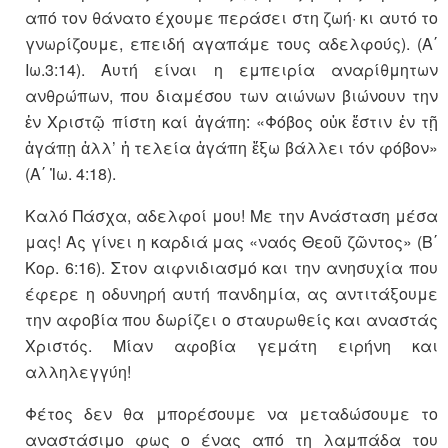
από τον θάνατο έχουμε περάσει στη ζωή· κι αυτό το
γνωρίζουμε, επειδή αγαπάμε τους αδελφούς). (Α΄
Ιω.3:14). Αυτή είναι η εμπειρία αναρίθμητων
ανθρώπων, που διαμέσου των αιώνων βιώνουν την
ἐν Χριστῷ πίστη καί ἀγάπη: «Φόβος οὐκ ἔστιν ἐν τῇ
ἀγάπῃ ἀλλ’ ἡ τελεία ἀγάπη ἔξω βάλλει τόν φόβον»
(Α΄ Ἰω. 4:18).
Καλό Πάσχα, αδελφοί μου! Με την Ανάσταση μέσα
μας! Ας γίνει η καρδιά μας «ναός Θεοῦ ζῶντος» (Β΄
Κορ. 6:16). Στον αιφνιδιασμό και την ανησυχία που
έφερε η οδυνηρή αυτή πανδημία, ας αντιτάξουμε
την αφοβία που δωρίζει ο σταυρωθείς και αναστάς
Χριστός. Μίαν αφοβία γεμάτη ειρήνη και
αλληλεγγύη!
Φέτος δεν θα μπορέσουμε να μεταδώσουμε το
αναστάσιμο φως ο ένας από τη λαμπάδα του