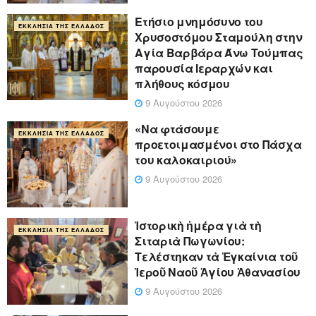
Ετήσιο μνημόσυνο του
ΕΚΚΛΗΣΊΑ ΤΗΣ ΕΛΛΆΔΟΣ
Χρυσοστόμου Σταμούλη στην
Αγία Βαρβάρα Άνω Τούμπας
παρουσία Ιεραρχών και
πλήθους κόσμου
9 Αυγούστου 2026
«Να φτάσουμε
ΕΚΚΛΗΣΊΑ ΤΗΣ ΕΛΛΆΔΟΣ
προετοιμασμένοι στο Πάσχα
του καλοκαιριού»
9 Αυγούστου 2026
Ἱστορικὴ ἡμέρα γιὰ τὴ
ΕΚΚΛΗΣΊΑ ΤΗΣ ΕΛΛΆΔΟΣ
Σιταριὰ Πωγωνίου:
Τελέστηκαν τὰ Ἐγκαίνια τοῦ
Ἱεροῦ Ναοῦ Ἁγίου Ἀθανασίου
9 Αυγούστου 2026